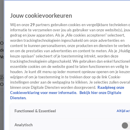
Jouw cookievoorkeuren
Wij en onze
29
partners gebruiken cookies en vergelijkbare technieken 
informatie te verzamelen over jou als gebruiker van onze website(s), jou
gedrag en jouw apparaten. Als je „Alle cookies accepteren” selecteert,
worden trackingtechnologieën ingeschakeld om onze advertenties en
Overzicht
Afleveringen
Tip
Entertainment
BN'ers
TV
Crime
Algemeen
content te kunnen personaliseren, onze producten en diensten te verbet
de redactie
Nieuwsbrief
en om de prestaties van advertenties en content te meten. Als je „Huidi
keuze opslaan” selecteert of je toestemming intrekt, worden deze
Volg Shownieuws
trackingtechnologieën uitgeschakeld. We gebruiken dan enkel functionel
essentiële cookies om de website goed te laten functioneren en veilig te
houden. Je kunt dit menu op ieder moment opnieuw openen om je keuzes
wijzigen of om je toestemming in te trekken door op de link Cookie-
Zoeken
instellingen onder aan de webpagina te klikken. Je selecties zullen overal
Overzicht
Entertainment
Spraakmakend
Reality
Crime
Video's
Afl
binnen onze Digitale Diensten worden doorgevoerd.
Raadpleeg onze
Cookieverklaring voor meer informatie.
Bekijk hier onze Digitale
Diensten.
Altijd ac
Functioneel & Essentieel
Analytisch