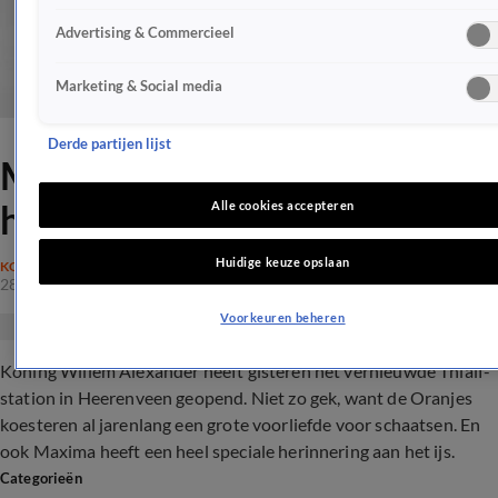
Advertising & Commercieel
Marketing & Social media
Derde partijen lijst
Maxima's Week: speciale
herinneringen aan het ijs
Alle cookies accepteren
Huidige keuze opslaan
KONINKLIJK HUIS
28 jan 2017, 22:49
Voorkeuren beheren
Koning Willem Alexander heeft gisteren het vernieuwde Thialf-
station in Heerenveen geopend. Niet zo gek, want de Oranjes
koesteren al jarenlang een grote voorliefde voor schaatsen. En
ook Maxima heeft een heel speciale herinnering aan het ijs.
Categorieën