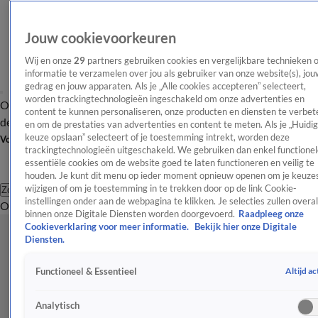
Jouw cookievoorkeuren
Wij en onze
29
partners gebruiken cookies en vergelijkbare technieken 
informatie te verzamelen over jou als gebruiker van onze website(s), jou
gedrag en jouw apparaten. Als je „Alle cookies accepteren” selecteert,
worden trackingtechnologieën ingeschakeld om onze advertenties en
Overzicht
Afleveringen
Tip
Entertainment
BN'ers
TV
Crime
Algemeen
content te kunnen personaliseren, onze producten en diensten te verbet
de redactie
Nieuwsbrief
en om de prestaties van advertenties en content te meten. Als je „Huidi
keuze opslaan” selecteert of je toestemming intrekt, worden deze
Volg Shownieuws
trackingtechnologieën uitgeschakeld. We gebruiken dan enkel functionel
essentiële cookies om de website goed te laten functioneren en veilig te
houden. Je kunt dit menu op ieder moment opnieuw openen om je keuzes
wijzigen of om je toestemming in te trekken door op de link Cookie-
Zoeken
instellingen onder aan de webpagina te klikken. Je selecties zullen overal
Overzicht
Entertainment
Spraakmakend
Reality
Crime
Video's
Afl
binnen onze Digitale Diensten worden doorgevoerd.
Raadpleeg onze
Cookieverklaring voor meer informatie.
Bekijk hier onze Digitale
Diensten.
Altijd ac
Functioneel & Essentieel
Analytisch