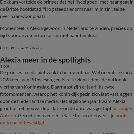
Dokkum vertelde de prinses dat het "heel goed" met haar gaat in
de Britse hoofdstad. "Nog steeds enorm naar mijn zin", zei ze
over haar woonplaats.
Momenteel is Alexia gewoon in Nederland te vinden, precies op
tijd voor de zomerfotosessie met haar familie...
Oranjes beginnen aan fotosessie voor de pers
Lees hieronder verder.
Alexia meer in de spotlights
1:38
De prinses treedt niet vaak in het openbaar. Wel neemt ze sinds
2023 deel aan Prinsjesdag en is ze te zien tijdens de nationale
viering van Koningsdag. Daarnaast zijn er jaarlijks twee
fotomomenten, waarop het koninklijk gezin zich laat vastleggen
door de Nederlandse media. Het afgelopen jaar kwam Alexia
groot in het nieuws doordat ze in de auto was gestapt
bij zanger
Antoon
. Geruchten over een relatie tussen de twee zijn
nooit
ontkend of bevestigd
.