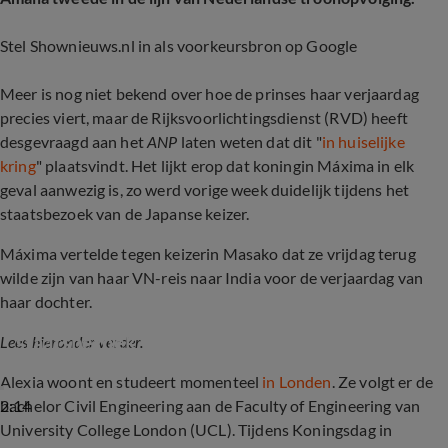
Stel Shownieuws.nl in als voorkeursbron op Google
Meer is nog niet bekend over hoe de prinses haar verjaardag
precies viert, maar de Rijksvoorlichtingsdienst (RVD) heeft
desgevraagd aan het
ANP
laten weten dat dit "
in huiselijke
kring
" plaatsvindt. Het lijkt erop dat koningin Máxima in elk
geval aanwezig is, zo werd vorige week duidelijk tijdens het
staatsbezoek van de Japanse keizer.
Máxima vertelde tegen keizerin Masako dat ze vrijdag terug
wilde zijn van haar VN-reis naar India voor de verjaardag van
haar dochter.
Willem-Alexander en Máxima krijgen 
staatsbezoek van Japanse keizer
Lees hieronder verder.
Alexia woont en studeert momenteel
in Londen
. Ze volgt er de
2:14
bachelor Civil Engineering aan de Faculty of Engineering van
University College London (UCL). Tijdens Koningsdag in