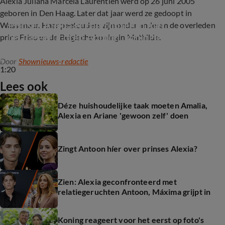
Alexia Juliana Marcela Laurentien werd op 26 juni 2005
geboren in Den Haag. Later dat jaar werd ze gedoopt in
Prinses Alexia geconfronteerd met 
Wassenaar. Haar peetouders zijn onder anderen de overleden
relatiegeruchten Antoon, koningin Máxima 
prins Friso en de Belgische koningin Mathilde.
grijpt in
Door
Shownieuws-redactie
1:20
Lees ook
Déze huishoudelijke taak moeten Amalia,
Alexia en Ariane 'gewoon zelf' doen
Zingt Antoon híer over prinses Alexia?
Zien: Alexia geconfronteerd met
relatiegeruchten Antoon, Máxima grijpt in
Koning reageert voor het eerst op foto's