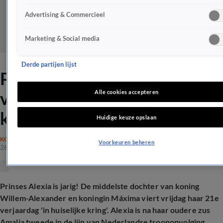
Advertising & Commercieel
Marketing & Social media
Derde partijen lijst
Prinses Alexia viert 21e
verjaardag 'in huiselijke
Alle cookies accepteren
kring'
Huidige keuze opslaan
KONINKLIJK HUIS
Voorkeuren beheren
26 juni 2026, 09:21
Prinses Alexia is jarig! De middelste dochter van koning
Willem-Alexander en koningin Máxima viert vrijdag haar 21e
verjaardag 'in huiselijke kring'. Alexia is na haar oudere zus
Amalia tweede in de lijn van Nederlandse troonopvolging.