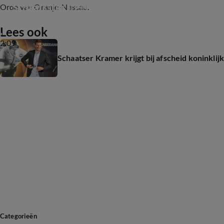
Schaatsster Ireen Wüst pakt goud
Orde van Oranje-Nassau.
Lees ook
2:09
Schaatser Kramer krijgt bij afscheid koninkli
Categorieën