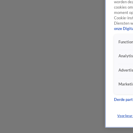
worden dez
cookies om 
moment opn
Cookie-inst
Diensten w
onze Digit
Function
Analyti
Adverti
Marketi
Derde parti
Voorkeur