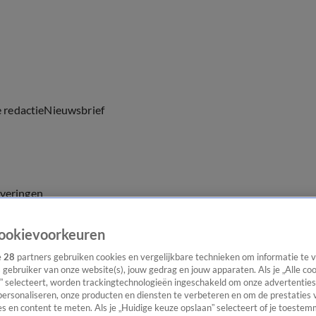
e redactie
Nieuwsbrief
everingen
ookievoorkeuren
e
28
partners gebruiken cookies en vergelijkbare technieken om informatie te
s gebruiker van onze website(s), jouw gedrag en jouw apparaten. Als je „Alle co
” selecteert, worden trackingtechnologieën ingeschakeld om onze advertenties
personaliseren, onze producten en diensten te verbeteren en om de prestaties 
s en content te meten. Als je „Huidige keuze opslaan” selecteert of je toestemm