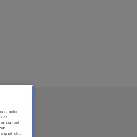
 verzamelen
okies
 en content
van
ing intrekt,