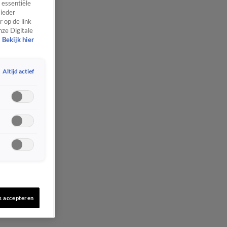
 essentiële
 ieder
 op de link
nze Digitale
Bekijk hier
Altijd actief
s accepteren