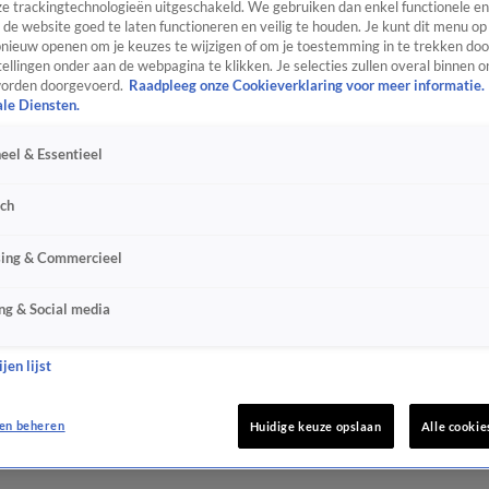
e trackingtechnologieën uitgeschakeld. We gebruiken dan enkel functionele en
de website goed te laten functioneren en veilig te houden. Je kunt dit menu op
ieuw openen om je keuzes te wijzigen of om je toestemming in te trekken door
ellingen onder aan de webpagina te klikken. Je selecties zullen overal binnen o
orden doorgevoerd.
Raadpleeg onze Cookieverklaring voor meer informatie.
ale Diensten.
eel & Essentieel
sch
sing & Commercieel
ng & Social media
jen lijst
en beheren
Huidige keuze opslaan
Alle cookie