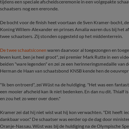
tijdens een speciale afscheidsceremonie in een volgepakte scha
schaatsers nog een ereronde.
De bocht voor de finish heet voortaan de Sven Kramer-bocht, de
Koning Willem-Alexander en prinses Amalia waren dus bij het afs
twee schaatsers. Zij stonden opgesteld op het middenterrein.
De twee schaatsiconen
waren daarvoor al toegezongen en toeges
leven kunt, ben je heel groot", zei premier Mark Rutte in een 
beiden "ware legenden" en zei ze een herinneringsmedaille van d
Herman de Haan van schaatsbond KNSB kende hen de oeuvrepri
"Ik ben ontroerd", zei Wüst na de huldiging. "Het was een fantast
een mooier afscheid kan ik niet bedenken. En dan nu dit. Thialf is
en zou het zo weer over doen."
Kramer zei dat hij niet wist wat hij kon verwachten. "Dit heeft i
dankbaar voor." De schaatser was eerder op de dag door ministe
Oranje-Nassau. Wüst was bij de huldiging na de Olympische Sp