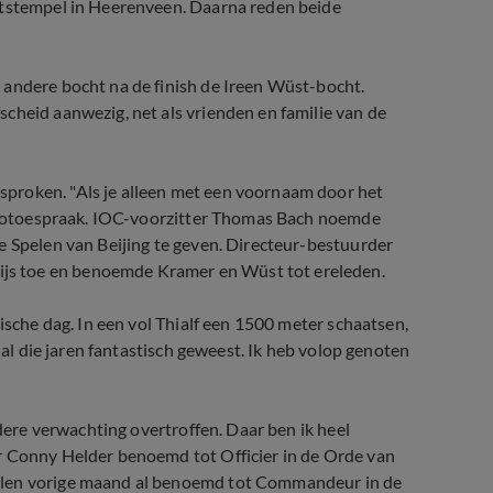
atstempel in Heerenveen. Daarna reden beide
 andere bocht na de finish de Ireen Wüst-bocht.
cheid aanwezig, net als vrienden en familie van de
proken. "Als je alleen met een voornaam door het
videotoespraak. IOC-voorzitter Thomas Bach noemde
e Spelen van Beijing te geven. Directeur-bestuurder
js toe en benoemde Kramer en Wüst tot ereleden.
ische dag. In een vol Thialf een 1500 meter schaatsen,
 al die jaren fantastisch geweest. Ik heb volop genoten
edere verwachting overtroffen. Daar ben ik heel
r Conny Helder benoemd tot Officier in de Orde van
elen vorige maand al benoemd tot Commandeur in de