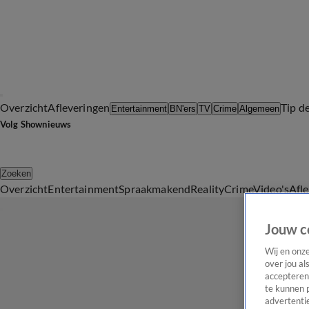
Overzicht
Afleveringen
Tip d
Entertainment
BN'ers
TV
Crime
Algemeen
Volg Shownieuws
Zoeken
Overzicht
Entertainment
Spraakmakend
Reality
Crime
Video's
Afl
Jouw c
Wij en onz
over jou al
accepteren
te kunnen 
advertentie