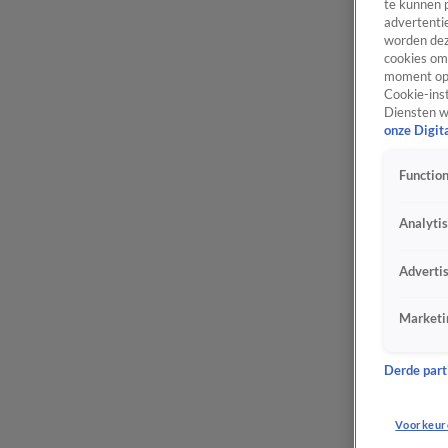
te kunnen 
advertentie
worden dez
cookies om 
moment opn
Cookie-inst
Diensten w
onze Digit
Function
Analyti
Adverti
Marketi
Derde parti
Voorkeur