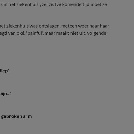
 in het ziekenhuis", zei ze. De komende tijd moet ze
t het ziekenhuis was ontslagen, meteen weer naar haar
gd van oké, 'painful', maar maakt niet uit, volgende
 van prinses Amalia
liep'
jn...'
t gebroken arm