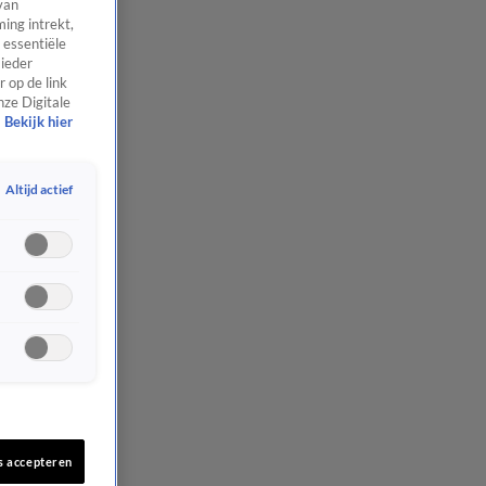
van
ing intrekt,
 essentiële
 ieder
 op de link
nze Digitale
Bekijk hier
Altijd actief
s accepteren