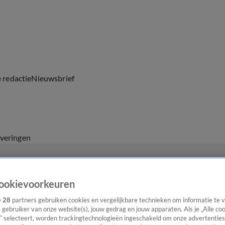
e redactie
Nieuwsbrief
everingen
ookievoorkeuren
e
28
partners gebruiken cookies en vergelijkbare technieken om informatie te
s gebruiker van onze website(s), jouw gedrag en jouw apparaten. Als je „Alle co
” selecteert, worden trackingtechnologieën ingeschakeld om onze advertenties