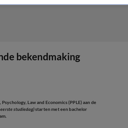
ende bekendmaking
s, Psychology, Law and Economics (PPLE) aan de
 eerste studiedag)
starten met een bachelor
am.