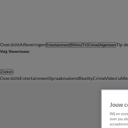
Overzicht
Afleveringen
Tip d
Entertainment
BN'ers
TV
Crime
Algemeen
Volg Shownieuws
Zoeken
Overzicht
Entertainment
Spraakmakend
Reality
Crime
Video's
Afl
Jouw c
Wij en onz
over jou al
accepteren