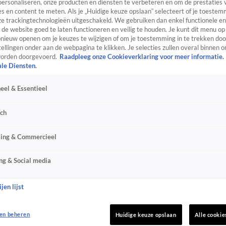
personaliseren, onze producten en diensten te verbeteren en om de prestaties 
s en content te meten. Als je „Huidige keuze opslaan” selecteert of je toestemm
e trackingtechnologieën uitgeschakeld. We gebruiken dan enkel functionele en
de website goed te laten functioneren en veilig te houden. Je kunt dit menu op
ieuw openen om je keuzes te wijzigen of om je toestemming in te trekken door
ellingen onder aan de webpagina te klikken. Je selecties zullen overal binnen o
orden doorgevoerd.
Raadpleeg onze Cookieverklaring voor meer informatie.
ale Diensten.
eel & Essentieel
sch
sing & Commercieel
ng & Social media
jen lijst
en beheren
Huidige keuze opslaan
Alle cookie