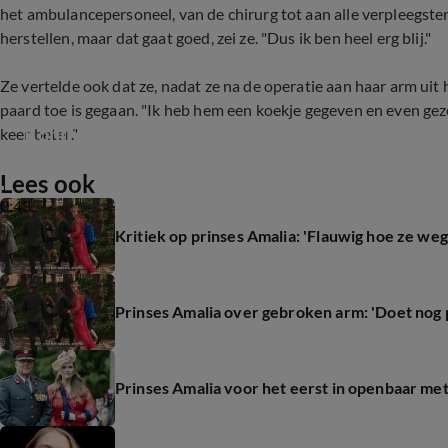
het ambulancepersoneel, van de chirurg tot aan alle verpleegsters
herstellen, maar dat gaat goed, zei ze. "Dus ik ben heel erg blij."
Ze vertelde ook dat ze, nadat ze na de operatie aan haar arm ui
paard toe is gegaan. "Ik heb hem een koekje gegeven en even geze
Koning Willem-Alexander over de gebroken arm
keer beter."
Lees ook
0:43
Kritiek op prinses Amalia: 'Flauwig hoe ze weg
Prinses Amalia over gebroken arm: 'Doet nog pi
Prinses Amalia voor het eerst in openbaar me