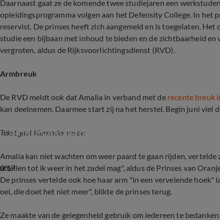
Daarnaast gaat ze de komende twee studiejaren een werkstuden
opleidingsprogramma volgen aan het Defensity College. In het 
reservist. De prinses heeft zich aangemeld en is toegelaten. Het
studie een bijbaan met inhoud te bieden en de zichtbaarheid en
vergroten, aldus de Rijksvoorlichtingsdienst (RVD).
Armbreuk
De RVD meldt ook dat Amalia in verband met de
recente breuk 
kan deelnemen. Daarmee start zij na het herstel. Begin juni viel 
Prinses Amalia heeft nog pijn na gebroken arm
Tekst gaat hieronder verder
Amalia kan niet wachten om weer paard te gaan rijden, vertelde z
0:17
aftellen tot ik weer in het zadel mag", aldus de Prinses van Oranj
De prinses vertelde ook hoe haar arm "in een vervelende hoek" la
oei, die doet het niet meer", blikte de prinses terug.
Ze maakte van de gelegenheid gebruik om iedereen te bedanken 