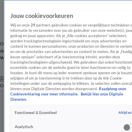
Jouw cookievoorkeuren
Wij en onze
29
partners gebruiken cookies en vergelijkbare technieken 
informatie te verzamelen over jou als gebruiker van onze website(s), jou
gedrag en jouw apparaten. Als je „Alle cookies accepteren” selecteert,
worden trackingtechnologieën ingeschakeld om onze advertenties en
Overzicht
Afleveringen
Tip
Entertainment
BN'ers
TV
Crime
Algemeen
content te kunnen personaliseren, onze producten en diensten te verbet
de redactie
Nieuwsbrief
en om de prestaties van advertenties en content te meten. Als je „Huidi
keuze opslaan” selecteert of je toestemming intrekt, worden deze
Volg Shownieuws
trackingtechnologieën uitgeschakeld. We gebruiken dan enkel functionel
essentiële cookies om de website goed te laten functioneren en veilig te
houden. Je kunt dit menu op ieder moment opnieuw openen om je keuzes
wijzigen of om je toestemming in te trekken door op de link Cookie-
Zoeken
instellingen onder aan de webpagina te klikken. Je selecties zullen overal
Overzicht
Entertainment
Spraakmakend
Reality
Crime
Video's
Afl
binnen onze Digitale Diensten worden doorgevoerd.
Raadpleeg onze
Cookieverklaring voor meer informatie.
Bekijk hier onze Digitale
Diensten.
Altijd ac
Functioneel & Essentieel
Analytisch