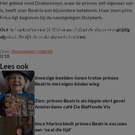
Het gebied rond Drakensteyn, waar de prinses zelf eigenaar van
is, heeft voor Beatrix een bijzondere betekenis. Haar zoon prins
Friso ligt begraven bij de naastgelegen Stulpkerk.
Drama voor Lil Kleine: concert vroegtijdig 
Ook het optreden van Lil Kleine werd door de storm vroegtijdig
afgelast vanwege noodweer
afgelast. Bekijk de onderstaande beelden.
Door
Shownieuws-redactie
0:18
Lees ook
Snoezige beelden tonen trotse prinses
Beatrix met eigen kinderwieg
Zien: prinses Beatrix als hippie siert gevel
Amsterdams café De Blaffende Vis
Imca Marina biedt prinses Beatrix excuses
aan 'na al die tijd'