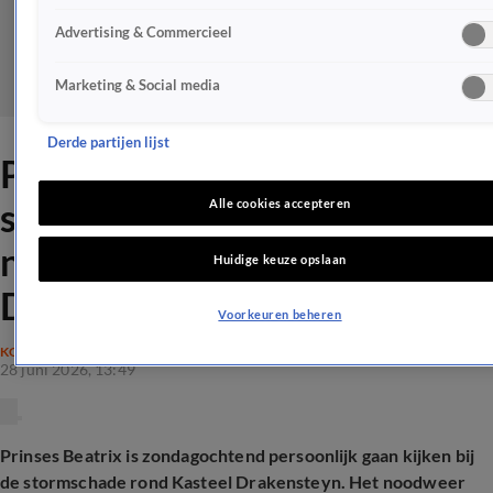
Advertising & Commercieel
Marketing & Social media
Derde partijen lijst
Prinses Beatrix gaat na
stormschade poolshoogte
Alle cookies accepteren
nemen bij kasteel
Huidige keuze opslaan
Drakensteyn
Voorkeuren beheren
KONINKLIJK HUIS
28 juni 2026, 13:49
Prinses Beatrix is zondagochtend persoonlijk gaan kijken bij
de stormschade rond Kasteel Drakensteyn. Het noodweer