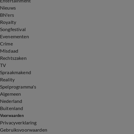
2:14
Entertainment
Nieuws
BN'ers
Royalty
Songfestival
Evenementen
Crime
Misdaad
Rechtszaken
TV
Spraakmakend
Reality
Spelprogramma's
Algemeen
Nederland
Buitenland
Voorwaarden
Privacyverklaring
Gebruiksvoorwaarden