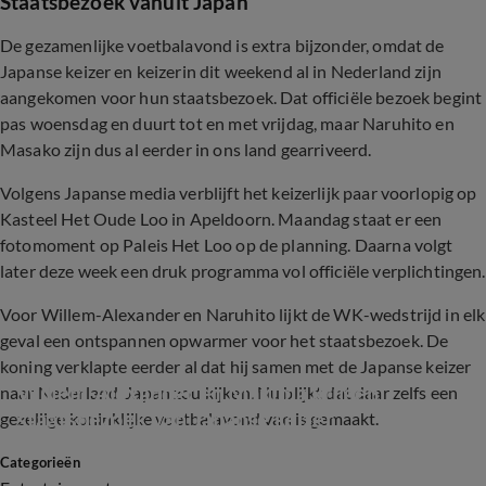
Staatsbezoek vanuit Japan
De gezamenlijke voetbalavond is extra bijzonder, omdat de
Japanse keizer en keizerin dit weekend al in Nederland zijn
aangekomen voor hun staatsbezoek. Dat officiële bezoek begint
pas woensdag en duurt tot en met vrijdag, maar Naruhito en
Masako zijn dus al eerder in ons land gearriveerd.
Volgens Japanse media verblijft het keizerlijk paar voorlopig op
Kasteel Het Oude Loo in Apeldoorn. Maandag staat er een
fotomoment op Paleis Het Loo op de planning. Daarna volgt
later deze week een druk programma vol officiële verplichtingen.
Voor Willem-Alexander en Naruhito lijkt de WK-wedstrijd in elk
geval een ontspannen opwarmer voor het staatsbezoek. De
koning verklapte eerder al dat hij samen met de Japanse keizer
Willem-Alexander en Máxima krijgen 
naar Nederland-Japan zou kijken. Nu blijkt dat daar zelfs een
staatsbezoek van Japanse keizer
gezellige koninklijke voetbalavond van is gemaakt.
Categorieën