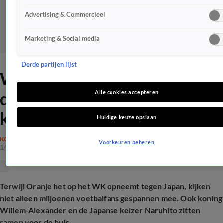
Advertising & Commercieel
Marketing & Social media
Derde partijen lijst
Willem-Alexander kijkt WK-
duel samen met Japanse
Alle cookies accepteren
keizer: 'Sport verbroedert'
Huidige keuze opslaan
KONINKLIJK HUIS
Voorkeuren beheren
14 juni 2026, 23:22
Terwijl Oranje het op het WK opneemt tegen Japan, kijken
niet alleen miljoenen voetbalfans gespannen mee. Ook koning
Willem-Alexander en de Japanse keizer Naruhito zitten
samen voor de buis.