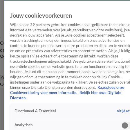
Jouw cookievoorkeuren
Wij en onze
29
partners gebruiken cookies en vergelijkbare technieken 
informatie te verzamelen over jou als gebruiker van onze website(s), jou
gedrag en jouw apparaten. Als je „Alle cookies accepteren” selecteert,
worden trackingtechnologieën ingeschakeld om onze advertenties en
Overzicht
Afleveringen
Tip
Entertainment
BN'ers
TV
Crime
Algemeen
content te kunnen personaliseren, onze producten en diensten te verbet
de redactie
Nieuwsbrief
en om de prestaties van advertenties en content te meten. Als je „Huidi
keuze opslaan” selecteert of je toestemming intrekt, worden deze
Volg Shownieuws
trackingtechnologieën uitgeschakeld. We gebruiken dan enkel functionel
essentiële cookies om de website goed te laten functioneren en veilig te
houden. Je kunt dit menu op ieder moment opnieuw openen om je keuzes
wijzigen of om je toestemming in te trekken door op de link Cookie-
Zoeken
instellingen onder aan de webpagina te klikken. Je selecties zullen overal
Overzicht
Entertainment
Spraakmakend
Reality
Crime
Video's
Afl
binnen onze Digitale Diensten worden doorgevoerd.
Raadpleeg onze
Cookieverklaring voor meer informatie.
Bekijk hier onze Digitale
Diensten.
Altijd ac
Functioneel & Essentieel
Analytisch