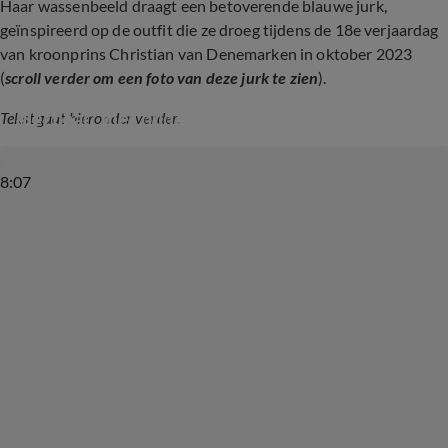
Haar wassenbeeld draagt een betoverende blauwe jurk,
geïnspireerd op de outfit die ze droeg tijdens de 18e verjaardag
van kroonprins Christian van Denemarken in oktober 2023
(
scroll verder om een foto van deze jurk te zien
).
Prinses Amalia vond eerste staatsbezoek 'erg 
dierbaar' met ouders
Tekst gaat hieronder verder.
8:07