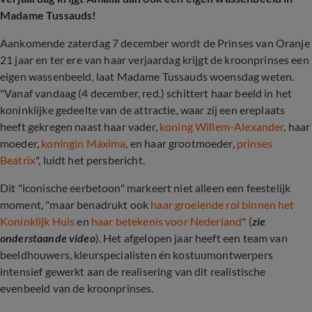
Madame Tussauds!
Aankomende zaterdag 7 december wordt de Prinses van Oranje
21 jaar en ter ere van haar verjaardag krijgt de kroonprinses een
eigen wassenbeeld, laat Madame Tussauds woensdag weten.
"Vanaf vandaag (4 december, red.) schittert haar beeld in het
koninklijke gedeelte van de attractie, waar zij een ereplaats
heeft gekregen naast haar vader,
koning Willem-Alexander
, haar
moeder,
koningin Máxima
, en haar grootmoeder,
prinses
Beatrix
", luidt het persbericht.
Dit "iconische eerbetoon" markeert niet alleen een feestelijk
moment, "maar benadrukt ook
haar groeiende rol binnen het
Koninklijk Huis
en
haar betekenis voor Nederland
" (
zie
onderstaande video
). Het afgelopen jaar heeft een team van
beeldhouwers, kleurspecialisten én kostuumontwerpers
intensief gewerkt aan de realisering van dit realistische
evenbeeld van de kroonprinses.