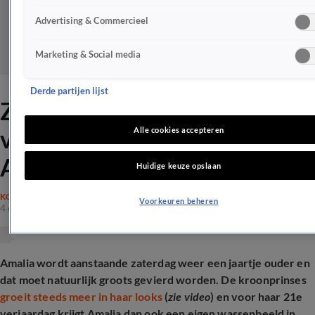
Advertising & Commercieel
Marketing & Social media
Derde partijen lijst
ZIEN: Bijzonder
verjaardagscadeau voor
Alle cookies accepteren
Amalia: 'Iconisch'
Huidige keuze opslaan
KONINKLIJK HUIS
Voorkeuren beheren
4 dec 2024, 10:12
Amalia wordt aanstaande zaterdag weer een jaartje ouder en
dat moet natuurlijk groots gevierd worden. De kroonprinses
groeit steeds meer in haar looks
(
zie video
) en voor haar 21e
verjaardag krijgt Amalia dan ook een eigen wassenbeeld in