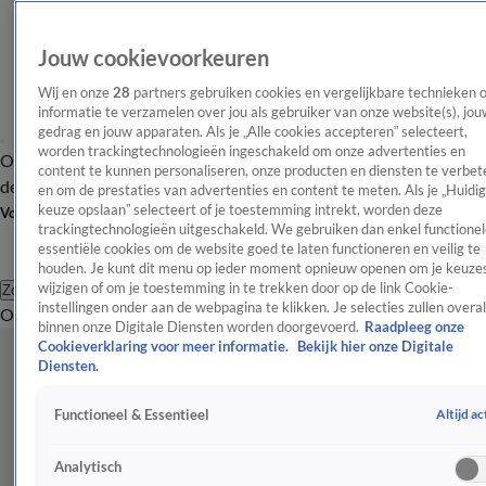
Jouw cookievoorkeuren
Wij en onze
28
partners gebruiken cookies en vergelijkbare technieken 
informatie te verzamelen over jou als gebruiker van onze website(s), jou
gedrag en jouw apparaten. Als je „Alle cookies accepteren” selecteert,
worden trackingtechnologieën ingeschakeld om onze advertenties en
Overzicht
Afleveringen
Tip
Entertainment
BN'ers
TV
Crime
Algemeen
content te kunnen personaliseren, onze producten en diensten te verbet
de redactie
Nieuwsbrief
en om de prestaties van advertenties en content te meten. Als je „Huidi
keuze opslaan” selecteert of je toestemming intrekt, worden deze
Volg Shownieuws
trackingtechnologieën uitgeschakeld. We gebruiken dan enkel functionel
essentiële cookies om de website goed te laten functioneren en veilig te
houden. Je kunt dit menu op ieder moment opnieuw openen om je keuzes
wijzigen of om je toestemming in te trekken door op de link Cookie-
Zoeken
instellingen onder aan de webpagina te klikken. Je selecties zullen overal
Overzicht
Entertainment
Spraakmakend
Reality
Crime
Video's
Afl
binnen onze Digitale Diensten worden doorgevoerd.
Raadpleeg onze
Cookieverklaring voor meer informatie.
Bekijk hier onze Digitale
Diensten.
Altijd ac
Functioneel & Essentieel
Analytisch