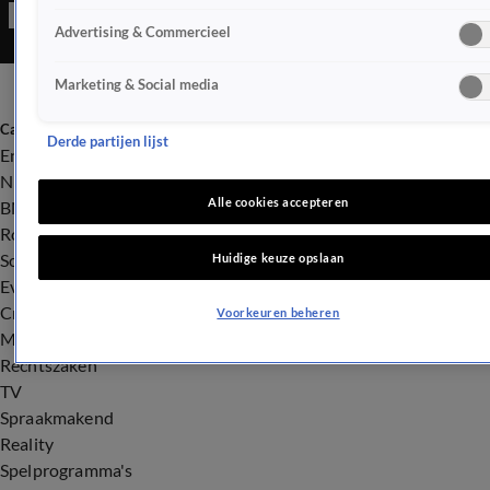
Advertising & Commercieel
Marketing & Social media
Categorieën
Derde partijen lijst
Entertainment
Nieuws
Alle cookies accepteren
BN'ers
Royalty
Songfestival
Huidige keuze opslaan
Evenementen
Crime
Voorkeuren beheren
Misdaad
Rechtszaken
TV
Spraakmakend
Reality
Spelprogramma's