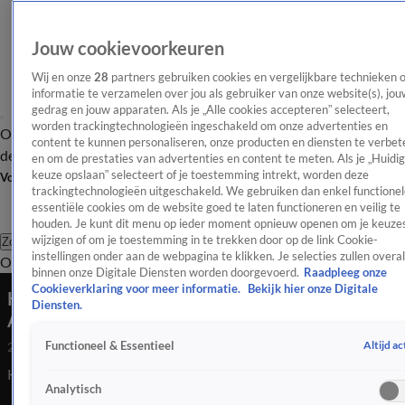
Jouw cookievoorkeuren
Wij en onze
28
partners gebruiken cookies en vergelijkbare technieken 
informatie te verzamelen over jou als gebruiker van onze website(s), jou
gedrag en jouw apparaten. Als je „Alle cookies accepteren” selecteert,
worden trackingtechnologieën ingeschakeld om onze advertenties en
Overzicht
Afleveringen
Tip
Entertainment
BN'ers
TV
Crime
Algemeen
content te kunnen personaliseren, onze producten en diensten te verbet
de redactie
Nieuwsbrief
en om de prestaties van advertenties en content te meten. Als je „Huidi
keuze opslaan” selecteert of je toestemming intrekt, worden deze
Volg Shownieuws
trackingtechnologieën uitgeschakeld. We gebruiken dan enkel functionel
essentiële cookies om de website goed te laten functioneren en veilig te
houden. Je kunt dit menu op ieder moment opnieuw openen om je keuzes
wijzigen of om je toestemming in te trekken door op de link Cookie-
Zoeken
instellingen onder aan de webpagina te klikken. Je selecties zullen overal
Overzicht
Entertainment
Spraakmakend
Reality
Crime
Video's
Afl
binnen onze Digitale Diensten worden doorgevoerd.
Raadpleeg onze
Cookieverklaring voor meer informatie.
Bekijk hier onze Digitale
Koningspaar laat zich uit over groots zomerfeest
Diensten.
Amalia
Altijd ac
Functioneel & Essentieel
29 juni 2022, 20:55
Koningspaar laat zich uit over groots zomerfeest Amalia
Analytisch