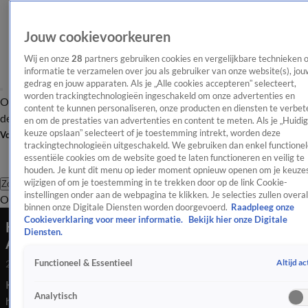
Jouw cookievoorkeuren
Wij en onze
28
partners gebruiken cookies en vergelijkbare technieken 
informatie te verzamelen over jou als gebruiker van onze website(s), jou
gedrag en jouw apparaten. Als je „Alle cookies accepteren” selecteert,
worden trackingtechnologieën ingeschakeld om onze advertenties en
Overzicht
Afleveringen
Tip
Entertainment
BN'ers
TV
Crime
Algemeen
content te kunnen personaliseren, onze producten en diensten te verbet
de redactie
Nieuwsbrief
en om de prestaties van advertenties en content te meten. Als je „Huidi
keuze opslaan” selecteert of je toestemming intrekt, worden deze
Volg Shownieuws
trackingtechnologieën uitgeschakeld. We gebruiken dan enkel functionel
essentiële cookies om de website goed te laten functioneren en veilig te
houden. Je kunt dit menu op ieder moment opnieuw openen om je keuzes
wijzigen of om je toestemming in te trekken door op de link Cookie-
Zoeken
instellingen onder aan de webpagina te klikken. Je selecties zullen overal
Overzicht
Entertainment
Spraakmakend
Reality
Crime
Video's
Afl
binnen onze Digitale Diensten worden doorgevoerd.
Raadpleeg onze
Cookieverklaring voor meer informatie.
Bekijk hier onze Digitale
Koningspaar lacht om kriebelige baard Willem-
Diensten.
Alexander
Altijd ac
Functioneel & Essentieel
26 juli 2020, 00:04
Koning Willem-Alexander en koningin Máxima hebben vrijdag
Analytisch
het staatsbezoek aan India afgesloten met een persgesprek. De