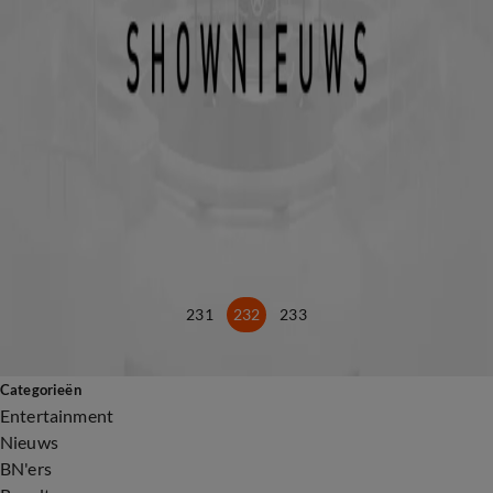
17 apr 2017, 22:58
Dubbel feest voor Prins Maurits
17 apr 2017, 21:49
Prins Maurits viert 49e verjaardag
17 apr 2017, 11:07
Maxima's Week: de verjaardag van prinses Ariane
16 apr 2017, 22:13
Koninklijk bezoek voor Addy van den Krommenacker
14 apr 2017, 19:06
Harry’s geheime vakantie in Canada lekt snel uit
14 apr 2017, 16:47
231
232
233
Categorieën
Entertainment
Nieuws
BN'ers