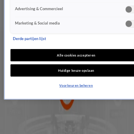
Willem-Alexander en Máxima geven startsein voor Koningsspelen
Advertising & Commercieel
21 apr 2017, 09:48
Koning kijkt terug op zijn leven in interview
Marketing & Social media
20 apr 2017, 18:58
Máxima in paneldiscussie met dochter Trump
20 apr 2017, 11:41
Derde partijen lijst
Koningin Máxima bij opening vijftigste Resto VanHarte in Lelystad
20 apr 2017, 10:47
Alle cookies accepteren
Kate prijst prins Harry om zijn openheid
20 apr 2017, 10:34
Huidige keuze opslaan
Prinsessen Mabel en Beatrix bij uitreiking Prins Friso Ingenieursprijs
20 apr 2017, 07:37
Voorkeuren beheren
Bijzondere dag voor prinses Alexia
18 apr 2017, 21:11
Paard dat koning cadeau kreeg is overleden
18 apr 2017, 21:03
Prinses Annette viert 45e verjaardag
18 apr 2017, 09:57
Prins Harry stond aan rand afgrond na tragische dood Diana