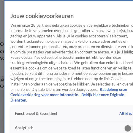
Jouw cookievoorkeuren
Wij en onze
28
partners gebruiken cookies en vergelijkbare technieken 
informatie te verzamelen over jou als gebruiker van onze website(s), jou
gedrag en jouw apparaten. Als je „Alle cookies accepteren” selecteert,
worden trackingtechnologieën ingeschakeld om onze advertenties en
Overzicht
Afleveringen
Tip
Entertainment
BN'ers
TV
Crime
Algemeen
content te kunnen personaliseren, onze producten en diensten te verbet
de redactie
Nieuwsbrief
en om de prestaties van advertenties en content te meten. Als je „Huidi
keuze opslaan” selecteert of je toestemming intrekt, worden deze
Volg Shownieuws
trackingtechnologieën uitgeschakeld. We gebruiken dan enkel functionel
essentiële cookies om de website goed te laten functioneren en veilig te
houden. Je kunt dit menu op ieder moment opnieuw openen om je keuzes
wijzigen of om je toestemming in te trekken door op de link Cookie-
Zoeken
instellingen onder aan de webpagina te klikken. Je selecties zullen overal
Overzicht
Entertainment
Spraakmakend
Reality
Crime
Video's
Afl
Royalty
binnen onze Digitale Diensten worden doorgevoerd.
Raadpleeg onze
Cookieverklaring voor meer informatie.
Bekijk hier onze Digitale
Lees het laatste nieuws over het Koninklijk Huis en
Diensten.
buitenlandse koninklijke families.
Altijd ac
Functioneel & Essentieel
Royalty
Koningin Elizabeth viert 91e verjaardag
Analytisch
21 apr 2017, 10:24