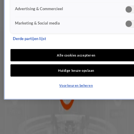
Laatste werkdag Máxima voordat ze gaat skiën
Advertising & Commercieel
22 feb 2017, 14:16
Willem-Alexander en Maxima uitbundig onthaald
Marketing & Social media
21 feb 2017, 23:42
Zaak dochter Albert II verder in maart
21 feb 2017, 14:09
Derde partijen lijst
Koning Willem-Alexander nodigt 150 jarigen uit voor speciaal verjaardagsdiner
20 feb 2017, 19:54
Alle cookies accepteren
Maxima's Week: Oranjes gek op de natuur
18 feb 2017, 22:50
Huidige keuze opslaan
Prinses Christina viert zeventigste verjaardag
18 feb 2017, 21:53
Voorkeuren beheren
Vijf jaar sinds het noodlottige ongeval van prins Friso
17 feb 2017, 20:38
Spaanse prinses vrijgesproken, haar man krijgt zes jaar
17 feb 2017, 12:30
Koningin Paola breekt heup
17 feb 2017, 07:28
De aangetrouwde familieleden van deze royals kwamen in opspraak