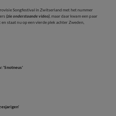
visie Songfestival in Zwitserland met het nummer
kers
(zie onderstaande video)
, maar daar kwam een paar
jst en staat nu op een vierde plek achter Zweden,
rs
w: 'Snotneus'
esjarigen'