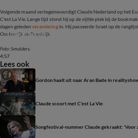
Volgende maand vertegenwoordigt Claude Nederland op het Euro
C'est La Vie. Lange tijd stond hij op de vijfde plek bij de bookma
dagen geleden
verandering
in. Hij passeerde Israel op de rangli
Claude reageert op vijfde plek bij de bookmake
Oostenrijk en Frankrijk.
Foto: Smulders.
4:57
Lees ook
Gordon haalt uit naar Aran Bade in realitysho
Claude scoort met C'est La Vie
Songfestival-nummer Claude gekraakt: 'Voor z