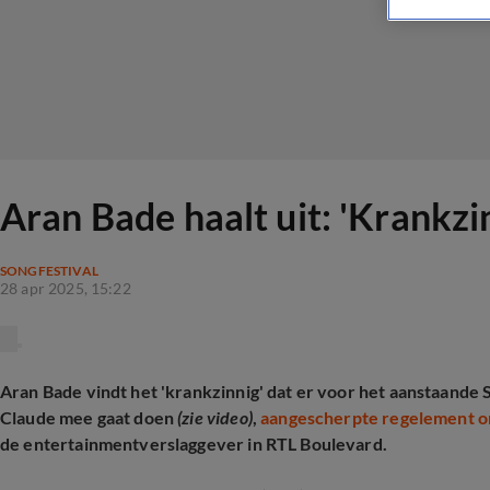
Aran Bade haalt uit: 'Krankzi
SONGFESTIVAL
28 apr 2025, 15:22
Aran Bade vindt het 'krankzinnig' dat er voor het aanstaand
Claude mee gaat doen
(zie video)
,
aangescherpte regelement om
de entertainmentverslaggever in RTL Boulevard.