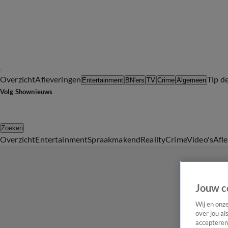
Overzicht
Afleveringen
Tip d
Entertainment
BN'ers
TV
Crime
Algemeen
Volg Shownieuws
Zoeken
Overzicht
Entertainment
Spraakmakend
Reality
Crime
Video's
Afl
Jouw c
Wij en onz
over jou al
accepteren