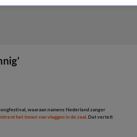
nnig'
e Songfestival, waaraan namens Nederland zanger
trent het tonen van vlaggen in de zaal
. Dat vertelt