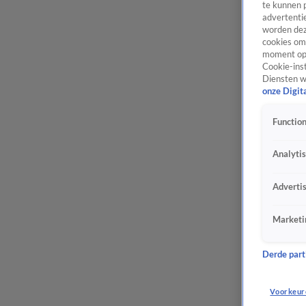
te kunnen 
advertentie
worden dez
cookies om 
moment opn
Cookie-inst
Diensten w
onze Digit
Function
Analyti
Adverti
Marketi
Derde parti
Voorkeur