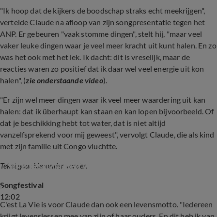
"Ik hoop dat de kijkers de boodschap straks echt meekrijgen",
vertelde Claude na afloop van zijn songpresentatie tegen het
ANP. Er gebeuren "vaak stomme dingen", stelt hij, "maar veel
vaker leuke dingen waar je veel meer kracht uit kunt halen. En zo
was het ook met het lek. Ik dacht: dit is vreselijk, maar de
reacties waren zo positief dat ik daar wel veel energie uit kon
halen", (
zie onderstaande video
).
"Er zijn wel meer dingen waar ik veel meer waardering uit kan
halen: dat ik überhaupt kan staan en kan lopen bijvoorbeeld. Of
dat je beschikking hebt tot water, dat is niet altijd
vanzelfsprekend voor mij geweest", vervolgt Claude, die als kind
met zijn familie uit Congo vluchtte.
Songfestival-lied Claude vroegtijdig uitgelekt
Tekst gaat hieronder verder.
Songfestival
12:02
C'est La Vie is voor Claude dan ook een levensmotto. "Iedereen
krijgt levenslessen mee van zijn of haar ouders. En dit heb ik van