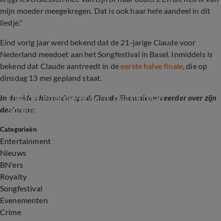
mijn moeder meegekregen. Dat is ook haar hele aandeel in dit
liedje."
Eind vorig jaar werd bekend dat de 21-jarige Claude voor
Nederland meedoet aan het Songfestival in Basel. Inmiddels is
bekend dat Claude aantreedt in de
eerste halve finale
, die op
dinsdag 13 mei gepland staat.
Claude 'enorm vereerd' dat hij naar 
In de video hieronder sprak Claude Shownieuws eerder over zijn
songfestival mag
deelname:
Categorieën
2:03
Entertainment
Nieuws
BN'ers
Royalty
Songfestival
Evenementen
Crime