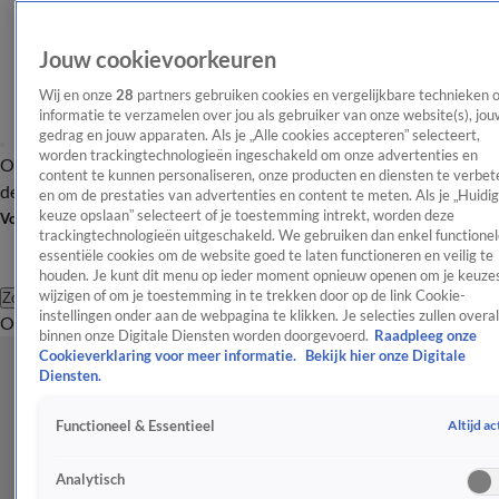
Jouw cookievoorkeuren
Wij en onze
28
partners gebruiken cookies en vergelijkbare technieken 
informatie te verzamelen over jou als gebruiker van onze website(s), jou
gedrag en jouw apparaten. Als je „Alle cookies accepteren” selecteert,
worden trackingtechnologieën ingeschakeld om onze advertenties en
Overzicht
Afleveringen
Tip
Entertainment
BN'ers
TV
Crime
Algemeen
content te kunnen personaliseren, onze producten en diensten te verbet
de redactie
Nieuwsbrief
en om de prestaties van advertenties en content te meten. Als je „Huidi
keuze opslaan” selecteert of je toestemming intrekt, worden deze
Volg Shownieuws
trackingtechnologieën uitgeschakeld. We gebruiken dan enkel functionel
essentiële cookies om de website goed te laten functioneren en veilig te
houden. Je kunt dit menu op ieder moment opnieuw openen om je keuzes
wijzigen of om je toestemming in te trekken door op de link Cookie-
Zoeken
instellingen onder aan de webpagina te klikken. Je selecties zullen overal
Overzicht
Entertainment
Spraakmakend
Reality
Crime
Video's
Afl
binnen onze Digitale Diensten worden doorgevoerd.
Raadpleeg onze
Cookieverklaring voor meer informatie.
Bekijk hier onze Digitale
Diensten.
Altijd ac
Functioneel & Essentieel
Analytisch