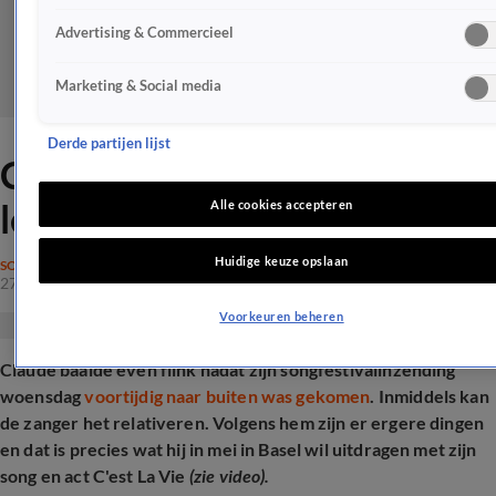
Advertising & Commercieel
Marketing & Social media
Derde partijen lijst
Claude emotioneel over
lekken songfestivalnummer
Alle cookies accepteren
Huidige keuze opslaan
SONGFESTIVAL
27 feb 2025, 18:33
Voorkeuren beheren
Claude baalde even flink nadat zijn songfestivalinzending
woensdag
voortijdig naar buiten was gekomen
. Inmiddels kan
de zanger het relativeren. Volgens hem zijn er ergere dingen
en dat is precies wat hij in mei in Basel wil uitdragen met zijn
song en act C'est La Vie
(zie video).