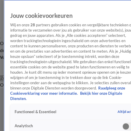
Jouw cookievoorkeuren
Wij en onze
28
partners gebruiken cookies en vergelijkbare technieken 
informatie te verzamelen over jou als gebruiker van onze website(s), jou
gedrag en jouw apparaten. Als je „Alle cookies accepteren” selecteert,
worden trackingtechnologieën ingeschakeld om onze advertenties en
Overzicht
Afleveringen
Tip
Entertainment
BN'ers
TV
Crime
Algemeen
content te kunnen personaliseren, onze producten en diensten te verbet
de redactie
Nieuwsbrief
en om de prestaties van advertenties en content te meten. Als je „Huidi
keuze opslaan” selecteert of je toestemming intrekt, worden deze
Volg Shownieuws
trackingtechnologieën uitgeschakeld. We gebruiken dan enkel functionel
essentiële cookies om de website goed te laten functioneren en veilig te
houden. Je kunt dit menu op ieder moment opnieuw openen om je keuzes
wijzigen of om je toestemming in te trekken door op de link Cookie-
Zoeken
instellingen onder aan de webpagina te klikken. Je selecties zullen overal
Overzicht
Entertainment
Spraakmakend
Reality
Crime
Video's
Afl
binnen onze Digitale Diensten worden doorgevoerd.
Raadpleeg onze
Cookieverklaring voor meer informatie.
Bekijk hier onze Digitale
Diensten.
Altijd ac
Functioneel & Essentieel
Analytisch