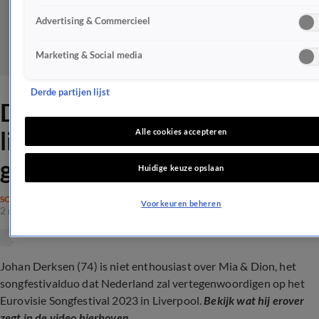
Advertising & Commercieel
Marketing & Social media
Derde partijen lijst
Derksen over songfestival-
liedje: 'Karakterloos
Alle cookies accepteren
geneuzel'
Huidige keuze opslaan
SONGFESTIVAL
Voorkeuren beheren
2 mrt 2023, 17:36
Johan Derksen (74) is niet enthousiast over Mia & Dion, het
songfestivalduo dat Nederland zal vertegenwoordigen op het
Eurovisie Songfestival 2023 in Liverpool.
Bekijk wat hij erover
zegt in de video hierboven.