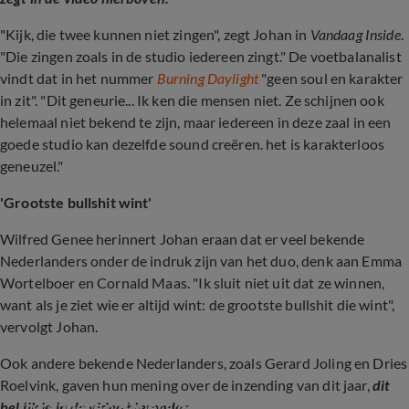
"Kijk, die twee kunnen niet zingen", zegt Johan in
Vandaag Inside
.
"Die zingen zoals in de studio iedereen zingt." De voetbalanalist
vindt dat in het nummer
Burning Daylight
"geen soul en karakter
in zit". "Dit geneurie... Ik ken die mensen niet. Ze schijnen ook
helemaal niet bekend te zijn, maar iedereen in deze zaal in een
goede studio kan dezelfde sound creëren. het is karakterloos
geneuzel."
'Grootste bullshit wint'
Wilfred Genee herinnert Johan eraan dat er veel bekende
Nederlanders onder de indruk zijn van het duo, denk aan Emma
Wortelboer en Cornald Maas. "Ik sluit niet uit dat ze winnen,
want als je ziet wie er altijd wint: de grootste bullshit die wint",
vervolgt Johan.
Ook andere bekende Nederlanders, zoals Gerard Joling en Dries
Roelvink, gaven hun mening over de inzending van dit jaar,
dit
Zo reageren BN'ers op songfestivalinzending
bekijk je in de video hieronder.