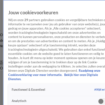
Jouw cookievoorkeuren
Wij en onze
29
partners gebruiken cookies en vergelijkbare technieken 
informatie te verzamelen over jou als gebruiker van onze website(s), jou
gedrag en jouw apparaten. Als je „Alle cookies accepteren” selecteert,
worden trackingtechnologieën ingeschakeld om onze advertenties en
Overzicht
Afleveringen
Tip
Entertainment
BN'ers
TV
Crime
Algemeen
content te kunnen personaliseren, onze producten en diensten te verbet
de redactie
Nieuwsbrief
en om de prestaties van advertenties en content te meten. Als je „Huidi
keuze opslaan” selecteert of je toestemming intrekt, worden deze
Volg Shownieuws
trackingtechnologieën uitgeschakeld. We gebruiken dan enkel functionel
essentiële cookies om de website goed te laten functioneren en veilig te
houden. Je kunt dit menu op ieder moment opnieuw openen om je keuzes
wijzigen of om je toestemming in te trekken door op de link Cookie-
Zoeken
instellingen onder aan de webpagina te klikken. Je selecties zullen overal
Overzicht
Entertainment
Spraakmakend
Reality
Crime
Video's
Afl
binnen onze Digitale Diensten worden doorgevoerd.
Raadpleeg onze
Cookieverklaring voor meer informatie.
Bekijk hier onze Digitale
Diensten.
Altijd ac
Functioneel & Essentieel
Analytisch