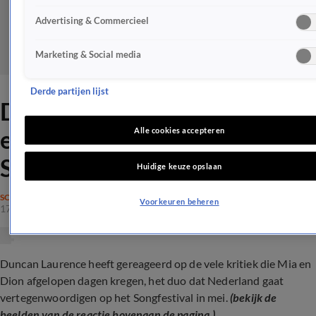
Advertising & Commercieel
Marketing & Social media
Derde partijen lijst
Duncan Laurence laat
eindelijk van zich horen na
Alle cookies accepteren
Songfestivalrel
Huidige keuze opslaan
SONGFESTIVAL
Voorkeuren beheren
17 apr 2023, 18:10
Duncan Laurence heeft gereageerd op de vele kritiek die Mia en
Dion afgelopen dagen kregen, het duo dat Nederland gaat
vertegenwoordigen op het Songfestival in mei.
(bekijk de
beelden van de reactie bovenaan de pagina.)