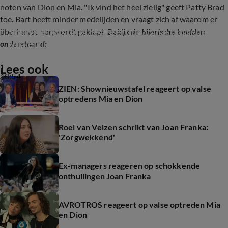
noten van Dion en Mia. "Ik vind het heel zielig" geeft Patty Brad
toe. Bart heeft minder medelijden en vraagt zich af waarom er
Shownieuwstafel reageert op valse optreden 
überhaupt nog wordt geklapt.
Bekijk de hilarische beelden
Mia en Dion
onderstaand:
Lees ook
10:54
ZIEN: Shownieuwstafel reageert op valse
optredens Mia en Dion
Roel van Velzen schrikt van Joan Franka:
'Zorgwekkend'
Ex-managers reageren op schokkende
onthullingen Joan Franka
AVROTROS reageert op valse optreden Mia
en Dion