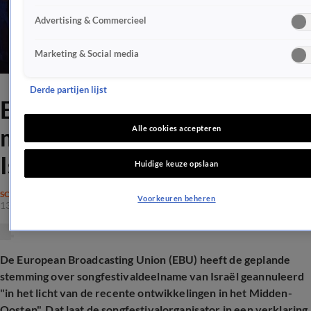
Advertising & Commercieel
Marketing & Social media
Derde partijen lijst
EBU cancelt stemming over
mogelijke songfestivalboycot
Alle cookies accepteren
Israël
Huidige keuze opslaan
SONGFESTIVAL
Voorkeuren beheren
13 okt 2025, 20:46
De European Broadcasting Union (EBU) heeft de geplande
stemming over songfestivaldeelname van Israël geannuleerd
"in het licht van de recente ontwikkelingen in het Midden-
Oosten". Dat laat de songfestivalorganisator in een verklaring