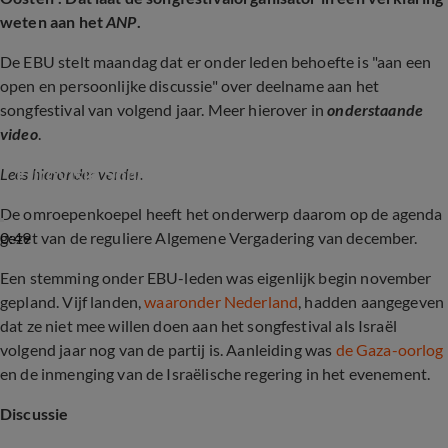
weten aan het
ANP
.
De EBU stelt maandag dat er onder leden behoefte is "aan een
open en persoonlijke discussie" over deelname aan het
songfestival van volgend jaar. Meer hierover in
onderstaande
video
.
Cornald Maas over commotie rondom het 
Eurovisie Songfestival
Lees hieronder verder.
De omroepenkoepel heeft het onderwerp daarom op de agenda
0:49
gezet van de reguliere Algemene Vergadering van december.
Een stemming onder EBU-leden was eigenlijk begin november
gepland. Vijf landen,
waaronder Nederland
, hadden aangegeven
dat ze niet mee willen doen aan het songfestival als Israël
volgend jaar nog van de partij is. Aanleiding was
de Gaza-oorlog
en de inmenging van de Israëlische regering in het evenement.
Discussie