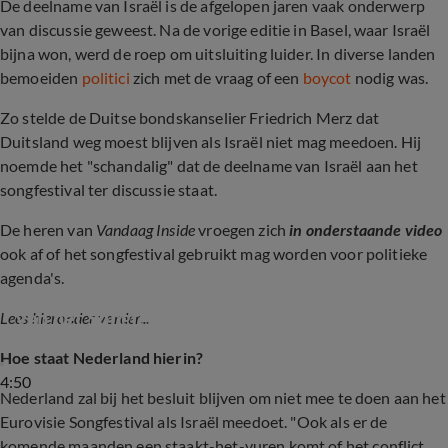
De deelname van Israël is de afgelopen jaren vaak onderwerp
van discussie geweest. Na de vorige editie in Basel, waar Israël
bijna won, werd de roep om uitsluiting luider. In diverse landen
bemoeiden
politici
zich met de vraag of een
boycot
nodig was.
Zo stelde de Duitse bondskanselier Friedrich Merz dat
Duitsland weg moest blijven als Israël niet mag meedoen. Hij
noemde het "schandalig" dat de deelname van Israël aan het
songfestival ter discussie staat.
De heren van
Vandaag Inside
vroegen zich
in onderstaande video
ook af of het songfestival gebruikt mag worden voor politieke
agenda's.
'Is het terecht dat landen zich terugtrekken 
van het Songfestival als Israël meedoet?'
Lees hieronder verder...
Hoe staat Nederland hierin?
4:50
Nederland zal bij het besluit blijven om niet mee te doen aan het
Eurovisie Songfestival als Israël meedoet. "Ook als er de
komende maanden een staakt-het-vuren komt of het conflict