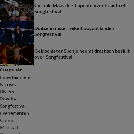
Cornald Maas deelt update over Israël-rel
Songfestival
Duitse minister hekelt boycot landen
Songfestival
Geldschieter Spanje neemt drastisch besluit
over Songfestival
Categorieën
Entertainment
Nieuws
BN'ers
Royalty
Songfestival
Evenementen
Crime
Misdaad