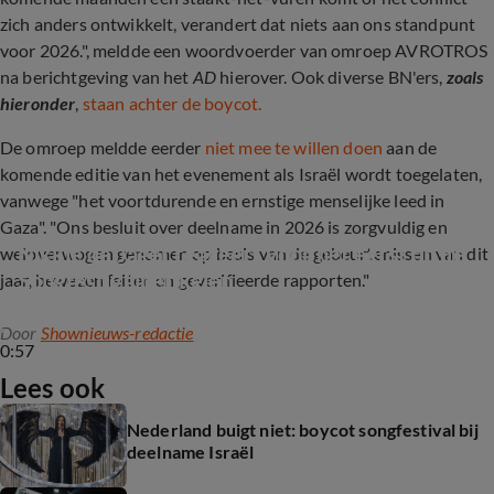
zich anders ontwikkelt, verandert dat niets aan ons standpunt
voor 2026.", meldde een woordvoerder van omroep AVROTROS
na berichtgeving van het
AD
hierover. Ook diverse BN'ers,
zoals
hieronder
,
staan achter de boycot.
De omroep meldde eerder
niet mee te willen doen
aan de
komende editie van het evenement als Israël wordt toegelaten,
vanwege "het voortdurende en ernstige menselijke leed in
Gaza". "Ons besluit over deelname in 2026 is zorgvuldig en
Nikkie de Jager reageert voor het eerst op de 
weloverwogen genomen op basis van de gebeurtenissen van dit
Songfestivalperikelen
jaar, bewezen feiten en geverifieerde rapporten."
Door
Shownieuws-redactie
0:57
Lees ook
Nederland buigt niet: boycot songfestival bij
deelname Israël