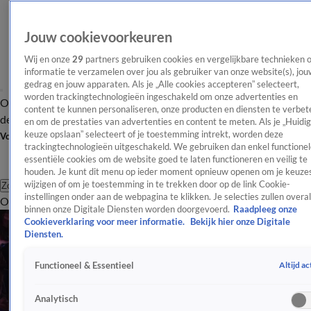
Jouw cookievoorkeuren
Wij en onze
29
partners gebruiken cookies en vergelijkbare technieken 
informatie te verzamelen over jou als gebruiker van onze website(s), jou
gedrag en jouw apparaten. Als je „Alle cookies accepteren” selecteert,
worden trackingtechnologieën ingeschakeld om onze advertenties en
Overzicht
Afleveringen
Tip
Entertainment
BN'ers
TV
Crime
Algemeen
content te kunnen personaliseren, onze producten en diensten te verbet
de redactie
Nieuwsbrief
en om de prestaties van advertenties en content te meten. Als je „Huidi
keuze opslaan” selecteert of je toestemming intrekt, worden deze
Volg Shownieuws
trackingtechnologieën uitgeschakeld. We gebruiken dan enkel functionel
essentiële cookies om de website goed te laten functioneren en veilig te
houden. Je kunt dit menu op ieder moment opnieuw openen om je keuzes
wijzigen of om je toestemming in te trekken door op de link Cookie-
Zoeken
instellingen onder aan de webpagina te klikken. Je selecties zullen overal
Overzicht
Entertainment
Spraakmakend
Reality
Crime
Video's
Afl
binnen onze Digitale Diensten worden doorgevoerd.
Raadpleeg onze
Cookieverklaring voor meer informatie.
Bekijk hier onze Digitale
Diensten.
Altijd ac
Functioneel & Essentieel
Analytisch