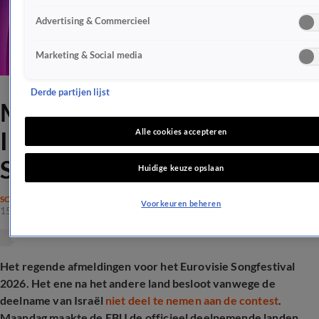
Advertising & Commercieel
Marketing & Social media
Derde partijen lijst
Mensen gaan los na
Instagram-post Eurovisie
Alle cookies accepteren
Songfestival
Huidige keuze opslaan
SONGFESTIVAL
Voorkeuren beheren
15 dec 2025, 21:09
Het regende afmeldingen voor het Eurovisie Songfestival
2026. Het ene na het andere land besloot vanwege de
deelname van Israël
niet deel te nemen aan de contest
.
Maandag maakte de EBU de officieel deelnemende landen