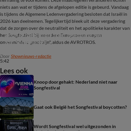
niets aan wat er tijdens de afgelopen editie is gebeurd. Vandaag
is tijdens de Algemene Ledenvergadering besloten dat Israël in
2026 kan deelnemen. Tegelijkertijd bleek uit deze vergadering
dat de zorgen over de neutraliteit en het apolitieke karakter van
Onzekerheid blijft rond deelname Nederland 
het Songfestival bij meerdere Europese omroepen
aan Songfestival
onverminderd groot zijn", aldus de AVROTROS.
Door
Shownieuws-redactie
5:42
Lees ook
Knoop doorgehakt: Nederland niet naar
Songfestival
Gaat ook België het Songfestival boycotten?
Wordt Songfestival wel uitgezonden in