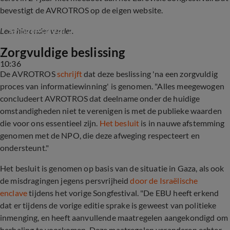
bevestigt de AVROTROS op de eigen website.
Nederland doet niet mee aan Eurovisie 
Songfestival 2026
Lees hieronder verder.
Zorgvuldige beslissing
10:36
De AVROTROS
schrijft
dat deze beslissing 'na een zorgvuldig
proces van informatiewinning' is genomen. "Alles meegewogen
concludeert AVROTROS dat deelname onder de huidige
omstandigheden niet te verenigen is met de publieke waarden
die voor ons essentieel zijn.
Het besluit
is in nauwe afstemming
genomen met de NPO, die deze afweging respecteert en
ondersteunt."
Het besluit is genomen op basis van de situatie in Gaza, als ook
de misdragingen jegens persvrijheid
door de Israëlische
enclave
tijdens het vorige Songfestival. "De EBU heeft erkend
dat er tijdens de vorige editie sprake is geweest van politieke
inmenging, en heeft aanvullende maatregelen aangekondigd om
herhaling te voorkomen. Deze maatregelen veranderen echter