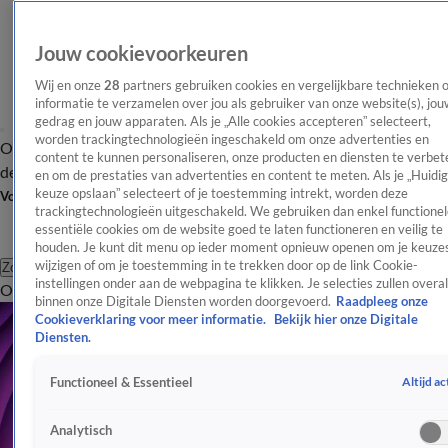
Jouw cookievoorkeuren
Wij en onze
28
partners gebruiken cookies en vergelijkbare technieken 
informatie te verzamelen over jou als gebruiker van onze website(s), jou
gedrag en jouw apparaten. Als je „Alle cookies accepteren” selecteert,
worden trackingtechnologieën ingeschakeld om onze advertenties en
Overzicht
Afleveringen
Tip
Entertainment
BN'ers
TV
Crime
Algemeen
content te kunnen personaliseren, onze producten en diensten te verbet
de redactie
Nieuwsbrief
en om de prestaties van advertenties en content te meten. Als je „Huidi
keuze opslaan” selecteert of je toestemming intrekt, worden deze
Volg Shownieuws
trackingtechnologieën uitgeschakeld. We gebruiken dan enkel functionel
essentiële cookies om de website goed te laten functioneren en veilig te
houden. Je kunt dit menu op ieder moment opnieuw openen om je keuzes
wijzigen of om je toestemming in te trekken door op de link Cookie-
Zoeken
instellingen onder aan de webpagina te klikken. Je selecties zullen overal
Overzicht
Entertainment
Spraakmakend
Reality
Crime
Video's
Afl
binnen onze Digitale Diensten worden doorgevoerd.
Raadpleeg onze
Cookieverklaring voor meer informatie.
Bekijk hier onze Digitale
Diensten.
Altijd ac
Functioneel & Essentieel
Analytisch