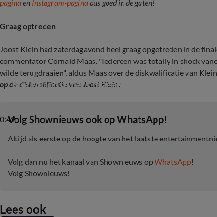
pagina
en
Instagram-pagina
dus goed in de gaten!
Graag optreden
Joost Klein had zaterdagavond heel graag opgetreden in de finale
commentator Cornald Maas. "Iedereen was totally in shock vanoc
wilde terugdraaien", aldus Maas over de diskwalificatie van Klein
Buitenlandse pers reageren op diskwalificatie J
op de diskwalificatie van Joost Klein:
‎Volg Shownieuws ook op WhatsApp!
0:49
Altijd als eerste op de hoogte van het laatste entertainmentn
Volg dan nu het kanaal van Shownieuws op
WhatsApp
!
Volg Shownieuws!
Lees ook