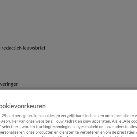
e redactie
Nieuwsbrief
everingen
ookievoorkeuren
e
29
partners gebruiken cookies en vergelijkbare technieken om informatie te
s gebruiker van onze website(s), jouw gedrag en jouw apparaten. Als je „Alle co
” selecteert, worden trackingtechnologieën ingeschakeld om onze advertenties
personaliseren, onze producten en diensten te verbeteren en om de prestaties 