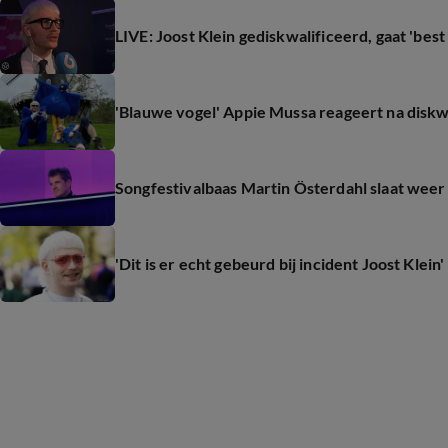
LIVE: Joost Klein gediskwalificeerd, gaat 'bes
'Blauwe vogel' Appie Mussa reageert na diskwa
Songfestivalbaas Martin Österdahl slaat weer 
'Dit is er echt gebeurd bij incident Joost Klein'