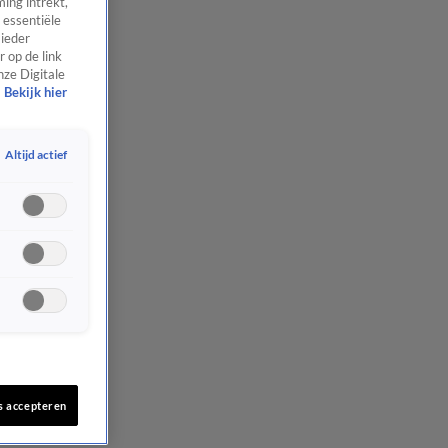
ing intrekt,
 essentiële
 ieder
 op de link
nze Digitale
Bekijk hier
Altijd actief
s accepteren