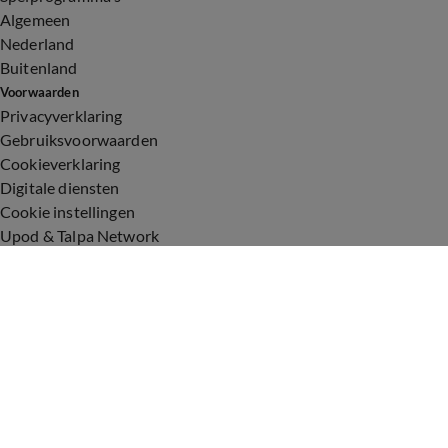
Algemeen
Nederland
Buitenland
Voorwaarden
Privacyverklaring
Gebruiksvoorwaarden
Cookieverklaring
Digitale diensten
Cookie instellingen
Upod & Talpa Network
Adverteren
Vacatures
Publieksservice
Toegankelijkheid
Over ons
Neem contact op
+31 (0)6 - 549 628 21
show@talpanetwork.com