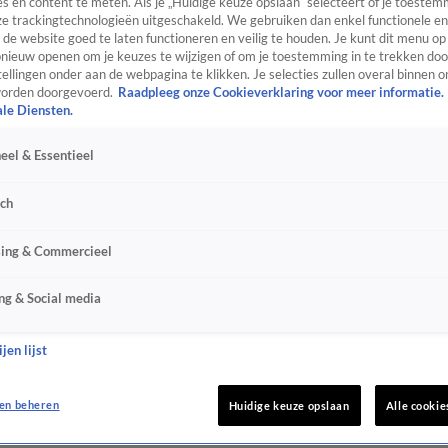
s en content te meten. Als je „Huidige keuze opslaan” selecteert of je toestemm
e trackingtechnologieën uitgeschakeld. We gebruiken dan enkel functionele en
de website goed te laten functioneren en veilig te houden. Je kunt dit menu op
ieuw openen om je keuzes te wijzigen of om je toestemming in te trekken door
ellingen onder aan de webpagina te klikken. Je selecties zullen overal binnen o
orden doorgevoerd.
Raadpleeg onze Cookieverklaring voor meer informatie.
ale Diensten.
eel & Essentieel
sch
sing & Commercieel
ng & Social media
jen lijst
en beheren
Huidige keuze opslaan
Alle cookie