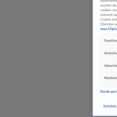
advertentie
worden dez
cookies om 
moment opn
Cookie-inst
Diensten w
onze Digit
Function
Analyti
Adverti
Marketi
Derde parti
Voorkeur