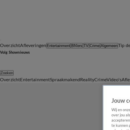
Overzicht
Afleveringen
Tip d
Entertainment
BN'ers
TV
Crime
Algemeen
Volg Shownieuws
Zoeken
Overzicht
Entertainment
Spraakmakend
Reality
Crime
Video's
Afl
Jouw c
Wij en onz
over jou al
accepteren
te kunnen 