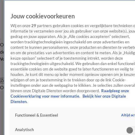
Jouw cookievoorkeuren
Wij en onze
29
partners gebruiken cookies en vergelijkbare technieken 
informatie te verzamelen over jou als gebruiker van onze website(s), jou
gedrag en jouw apparaten. Als je „Alle cookies accepteren” selecteert,
worden trackingtechnologieën ingeschakeld om onze advertenties en
Overzicht
Afleveringen
Tip
Entertainment
BN'ers
TV
Crime
Algemeen
content te kunnen personaliseren, onze producten en diensten te verbet
de redactie
Nieuwsbrief
en om de prestaties van advertenties en content te meten. Als je „Huidi
keuze opslaan” selecteert of je toestemming intrekt, worden deze
Volg Shownieuws
trackingtechnologieën uitgeschakeld. We gebruiken dan enkel functionel
essentiële cookies om de website goed te laten functioneren en veilig te
houden. Je kunt dit menu op ieder moment opnieuw openen om je keuzes
wijzigen of om je toestemming in te trekken door op de link Cookie-
Zoeken
instellingen onder aan de webpagina te klikken. Je selecties zullen overal
Overzicht
Entertainment
Spraakmakend
Reality
Crime
Video's
Afl
binnen onze Digitale Diensten worden doorgevoerd.
Raadpleeg onze
Cookieverklaring voor meer informatie.
Bekijk hier onze Digitale
Diensten.
Altijd ac
Functioneel & Essentieel
Analytisch