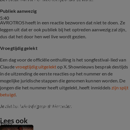
Publiek aanwezig
5:40
AVROTROS heeft in een reactie bezworen dat niet te doen. Ze
leggen uit dat er ook publiek bij het optreden aanwezig zal zijn,
dus dat het door hen wel live wordt gezien.
Vroegtijdig gelekt
Een dag voor de officiële onthulling is het songfestival-lied van
Claude
vroegtijdig uitgelekt
op X. Shownieuws besprak destijds
in de uitzending de eerste reacties op het nummer en de
mogelijke juridische stappen die genomen kunnen worden. De
jongen die het nummer heeft uitgelekt, heeft inmiddels
zijn spijt
betuigd
.
Songfestival-lied Claude vroegtijdig uitgelekt
Je ziet het hele tafelgesprek hieronder:
Lees ook
12:02