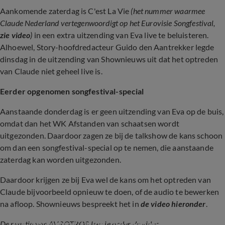
Aankomende zaterdag is C'est La Vie
(het nummer waarmee
Claude Nederland vertegenwoordigt op het Eurovisie Songfestival,
zie video
)
in een extra uitzending van Eva live te beluisteren.
Alhoewel, Story-hoofdredacteur Guido den Aantrekker legde
dinsdag in de uitzending van Shownieuws uit dat het optreden
van Claude niet geheel live is.
Eerder opgenomen songfestival-special
Aanstaande donderdag is er geen uitzending van Eva op de buis,
omdat dan het WK Afstanden van schaatsen wordt
uitgezonden. Daardoor zagen ze bij de talkshow de kans schoon
om dan een songfestival-special op te nemen, die aanstaande
zaterdag kan worden uitgezonden.
Daardoor krijgen ze bij Eva wel de kans om het optreden van
Claude bijvoorbeeld opnieuw te doen, of de audio te bewerken
na afloop. Shownieuws bespreekt het in
de video hieronder
.
Live-optreden Claude 'niet geheel live'
De reactie van AVROTROS lees je onder de video.