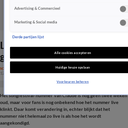
Advertising & Commercieel
Marketing & Social media
Derde partijen lijst
Live-optreden Claude 'niet
geheel live'
Alle cookies accepteren
Huidige keuze opslaan
SONGFESTIVAL
12 mrt 2025, 11:45
Voorkeuren beheren
Het songfestival-nummer van Claude is nog geen twee weken
oud, maar voor fans is nog onbekend hoe het nummer live
klinkt. Daar komt verandering in, echter blijkt dat het
nummer niet helemaal zo live is als hoe het wordt
aangekondigd.