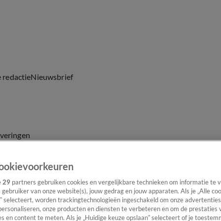
e redactie
Nieuwsbrief
everingen
ookievoorkeuren
e
29
partners gebruiken cookies en vergelijkbare technieken om informatie te
s gebruiker van onze website(s), jouw gedrag en jouw apparaten. Als je „Alle co
” selecteert, worden trackingtechnologieën ingeschakeld om onze advertenties
personaliseren, onze producten en diensten te verbeteren en om de prestaties 
s en content te meten. Als je „Huidige keuze opslaan” selecteert of je toestemm