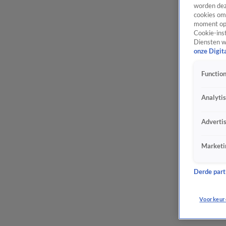
worden dez
cookies om 
moment opn
Cookie-inst
Diensten w
onze Digit
Function
Analyti
Adverti
Marketi
Derde parti
Voorkeur