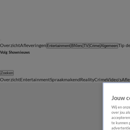
Overzicht
Afleveringen
Tip d
Entertainment
BN'ers
TV
Crime
Algemeen
Volg Shownieuws
Zoeken
Overzicht
Entertainment
Spraakmakend
Reality
Crime
Video's
Afl
Jouw c
Wij en onz
over jou al
accepteren
te kunnen 
advertentie