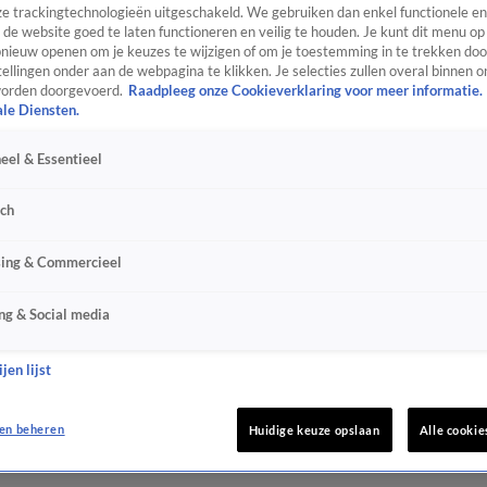
e trackingtechnologieën uitgeschakeld. We gebruiken dan enkel functionele en
de website goed te laten functioneren en veilig te houden. Je kunt dit menu op
ieuw openen om je keuzes te wijzigen of om je toestemming in te trekken door
ellingen onder aan de webpagina te klikken. Je selecties zullen overal binnen o
orden doorgevoerd.
Raadpleeg onze Cookieverklaring voor meer informatie.
ale Diensten.
eel & Essentieel
sch
sing & Commercieel
ng & Social media
jen lijst
en beheren
Huidige keuze opslaan
Alle cookie