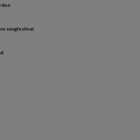
arden
ens songfestival
nd