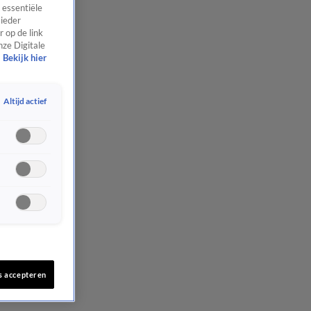
 essentiële
 ieder
 op de link
nze Digitale
Bekijk hier
Altijd actief
s accepteren