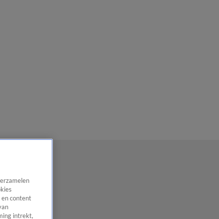
 verzamelen
okies
 en content
van
ing intrekt,