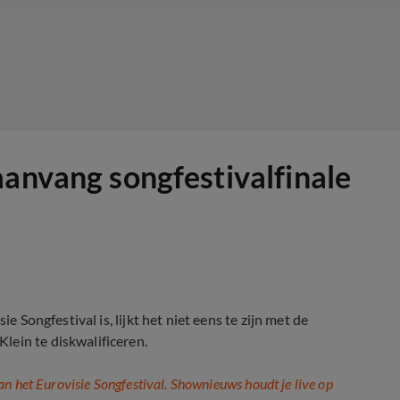
aanvang songfestivalfinale
e Songfestival is, lijkt het niet eens te zijn met de
lein te diskwalificeren.
n het Eurovisie Songfestival. Shownieuws houdt je live op