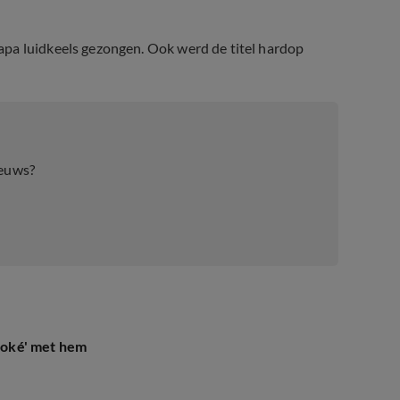
apa luidkeels gezongen. Ook werd de titel hardop
oost Klein
ieuws?
t oké' met hem