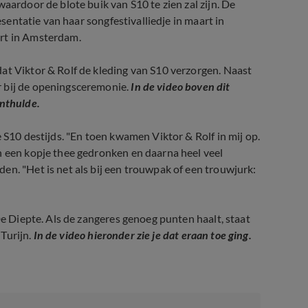
aardoor de blote buik van S10 te zien zal zijn. De
esentatie van haar songfestivalliedje in maart in
ert in Amsterdam.
at Viktor & Rolf de kleding van S10 verzorgen. Naast
r bij de openingsceremonie.
In de video boven dit
onthulde.
 S10 destijds. "En toen kwamen Viktor & Rolf in mij op.
n een kopje thee gedronken en daarna heel veel
en. "Het is net als bij een trouwpak of een trouwjurk:
De Diepte. Als de zangeres genoeg punten haalt, staat
 Turijn.
In de video hieronder zie je dat eraan toe ging.