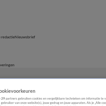
e redactie
Nieuwsbrief
everingen
ookievoorkeuren
e
29
partners gebruiken cookies en vergelijkbare technieken om informatie te
s gebruiker van onze website(s), jouw gedrag en jouw apparaten. Als je „Alle co