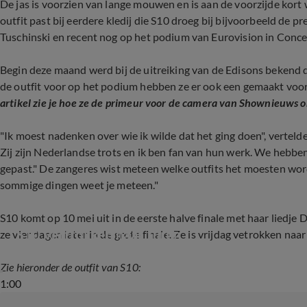
De jas is voorzien van lange mouwen en is aan de voorzijde kort w
outfit past bij eerdere kledij die S10 droeg bij bijvoorbeeld de pr
Tuschinski en recent nog op het podium van Eurovision in Conc
Begin deze maand werd bij de uitreiking van de Edisons bekend d
de outfit voor op het podium hebben ze er ook een gemaakt voo
artikel zie je hoe ze de primeur voor de camera van Shownieuws 
"Ik moest nadenken over wie ik wilde dat het ging doen", vertelde
Zij zijn Nederlandse trots en ik ben fan van hun werk. We hebbe
gepast." De zangeres wist meteen welke outfits het moesten word
sommige dingen weet je meteen."
S10 komt op 10 mei uit in de eerste halve finale met haar liedje 
S10 vertrokken naar Turijn
ze vier dagen later in de grote finale. Ze is vrijdag vetrokken naar
Zie hieronder de outfit van S10:
1:00