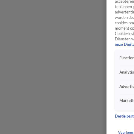
accepteren
te kunnen 
advertentie
worden dez
cookies om 
moment opn
Cookie-inst
Diensten w
onze Digit
Function
Analyti
Adverti
Marketi
Derde parti
Voorkeur