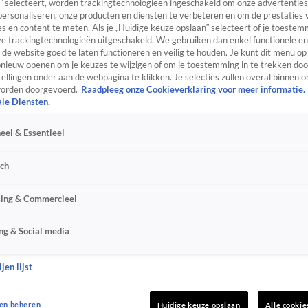
” selecteert, worden trackingtechnologieën ingeschakeld om onze advertenties
personaliseren, onze producten en diensten te verbeteren en om de prestaties 
s en content te meten. Als je „Huidige keuze opslaan” selecteert of je toestemm
e trackingtechnologieën uitgeschakeld. We gebruiken dan enkel functionele en
de website goed te laten functioneren en veilig te houden. Je kunt dit menu op
ieuw openen om je keuzes te wijzigen of om je toestemming in te trekken door
ellingen onder aan de webpagina te klikken. Je selecties zullen overal binnen o
orden doorgevoerd.
Raadpleeg onze Cookieverklaring voor meer informatie.
ale Diensten.
eel & Essentieel
sch
sing & Commercieel
ng & Social media
jen lijst
en beheren
Huidige keuze opslaan
Alle cookie