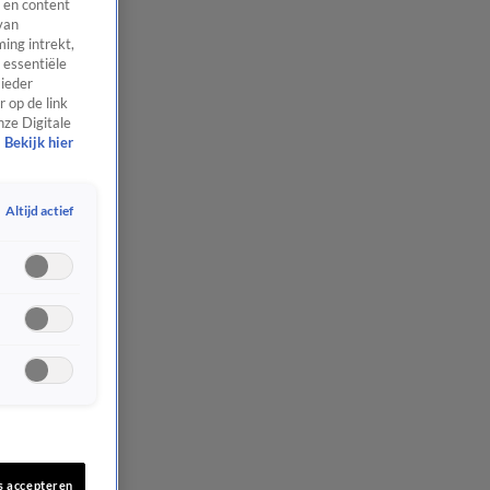
 en content
van
ing intrekt,
 essentiële
 ieder
 op de link
nze Digitale
Bekijk hier
Altijd actief
s accepteren