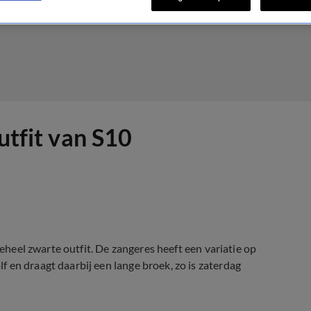
utfit van S10
geheel zwarte outfit. De zangeres heeft een variatie op
 en draagt daarbij een lange broek, zo is zaterdag