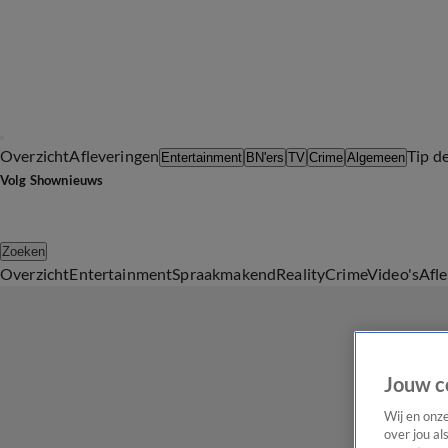
Overzicht
Afleveringen
Tip d
Entertainment
BN'ers
TV
Crime
Algemeen
Volg Shownieuws
Zoeken
Overzicht
Entertainment
Spraakmakend
Reality
Crime
Video's
Afl
Jouw c
Wij en onz
over jou al