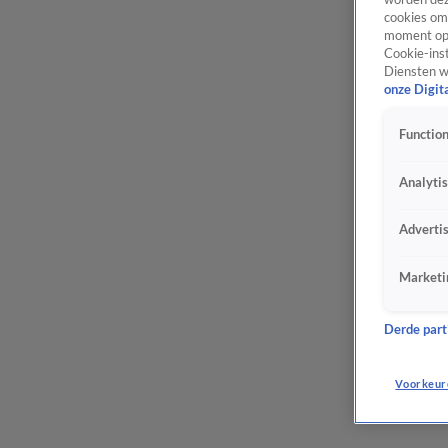
cookies om 
moment opn
Cookie-inst
Diensten w
onze Digit
Function
Analyti
Adverti
Marketi
Derde parti
Voorkeur