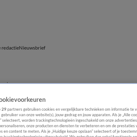
e redactie
Nieuwsbrief
everingen
ookievoorkeuren
e
29
partners gebruiken cookies en vergelijkbare technieken om informatie te
s gebruiker van onze website(s), jouw gedrag en jouw apparaten. Als je „Alle co
” selecteert, worden trackingtechnologieën ingeschakeld om onze advertenties
personaliseren, onze producten en diensten te verbeteren en om de prestaties 
s en content te meten. Als je „Huidige keuze opslaan” selecteert of je toestemm
e trackingtechnologieën uitgeschakeld. We gebruiken dan enkel functionele en