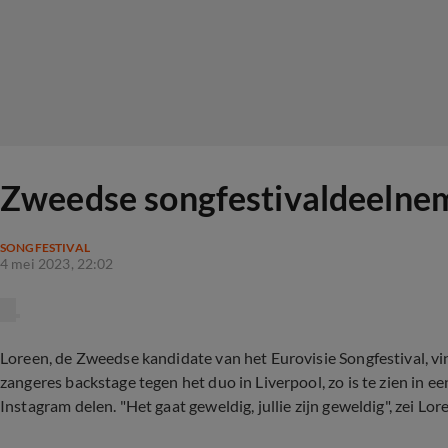
Zweedse songfestivaldeelnem
SONGFESTIVAL
4 mei 2023, 22:02
Loreen, de Zweedse kandidate van het Eurovisie Songfestival, vi
zangeres backstage tegen het duo in Liverpool, zo is te zien in 
Instagram delen. "Het gaat geweldig, jullie zijn geweldig", zei Lor