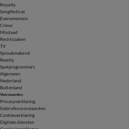
Royalty
Songfestival
Evenementen
Crime
Misdaad
Rechtszaken
TV
Spraakmakend
Reality
Spelprogramma's
Algemeen
Nederland
Buitenland
Voorwaarden
Privacyverklaring
Gebruiksvoorwaarden
Cookieverklaring
Digitale diensten
Cookie instellingen