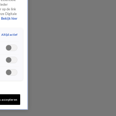
 ieder
 op de link
nze Digitale
Bekijk hier
Altijd actief
s accepteren