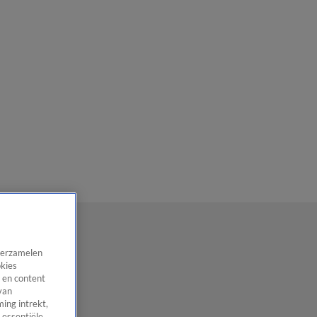
 verzamelen
okies
 en content
van
ing intrekt,
 essentiële