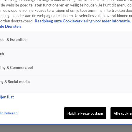
de website goed te laten functioneren en veilig te houden. Je kunt dit menu op
ieuw openen om je keuzes te wijzigen of om je toestemming in te trekken door
ellingen onder aan de webpagina te klikken. Je selecties zullen overal binnen o
orden doorgevoerd.
Raadpleeg onze Cookieverklaring voor meer informatie.
ale Diensten.
eel & Essentieel
sch
sing & Commercieel
ng & Social media
jen lijst
en beheren
Huidige keuze opslaan
Alle cookie