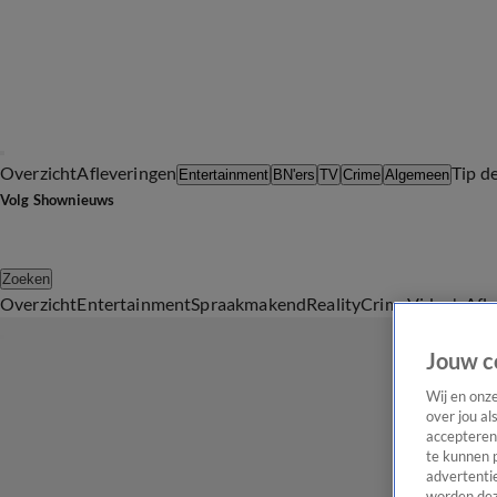
Overzicht
Afleveringen
Tip d
Entertainment
BN'ers
TV
Crime
Algemeen
Volg Shownieuws
Zoeken
Overzicht
Entertainment
Spraakmakend
Reality
Crime
Video's
Afl
Jouw c
Wij en onz
over jou al
accepteren
te kunnen 
advertentie
worden dez