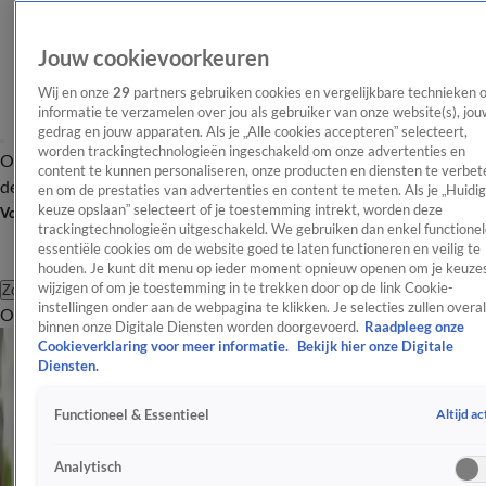
Jouw cookievoorkeuren
Wij en onze
29
partners gebruiken cookies en vergelijkbare technieken 
informatie te verzamelen over jou als gebruiker van onze website(s), jou
gedrag en jouw apparaten. Als je „Alle cookies accepteren” selecteert,
worden trackingtechnologieën ingeschakeld om onze advertenties en
Overzicht
Afleveringen
Tip
Entertainment
BN'ers
TV
Crime
Algemeen
content te kunnen personaliseren, onze producten en diensten te verbet
de redactie
Nieuwsbrief
en om de prestaties van advertenties en content te meten. Als je „Huidi
keuze opslaan” selecteert of je toestemming intrekt, worden deze
Volg Shownieuws
trackingtechnologieën uitgeschakeld. We gebruiken dan enkel functionel
essentiële cookies om de website goed te laten functioneren en veilig te
houden. Je kunt dit menu op ieder moment opnieuw openen om je keuzes
wijzigen of om je toestemming in te trekken door op de link Cookie-
Zoeken
instellingen onder aan de webpagina te klikken. Je selecties zullen overal
Overzicht
Entertainment
Spraakmakend
Reality
Crime
Video's
Afl
binnen onze Digitale Diensten worden doorgevoerd.
Raadpleeg onze
Alle Entertainment Videos
Cookieverklaring voor meer informatie.
Bekijk hier onze Digitale
6:39
Diensten.
'Patricia Paay liegt in rechtszaal'
Altijd ac
Functioneel & Essentieel
2 aug 2024, 16:04
Nieuws
Analytisch
1:11