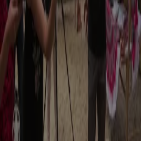
2 aug 2024, 16:04
Nieuws
1:42
Laatste avond in Arena voor De Toppers
2 aug 2024, 16:04
Nieuws
1:25
Crisisoverleg na incidenten in AZC Weert: 'We gaan dit probleem aanpakken'
2 aug 2024, 16:04
Nieuws
2:03
Dit zijn de 5 leukste liefdeskoppels uit Utopia
2 aug 2024, 16:04
Nieuws
0:18
Xess Xava kunstenaar in de dop?
2 aug 2024, 16:04
BN'ers
1:41