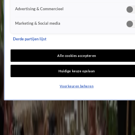
Arjen Robben kruipt in de huid van Johan Cruijff
Advertising & Commercieel
2 aug 2024, 16:04
Nieuws
Marketing & Social media
1:29
Max Verstappen gesloopt, maar hij slaat terug!
2 aug 2024, 16:04
Derde partijen lijst
BN'ers
0:19
Alle cookies accepteren
Erland geniet volop van vrije tijd!
2 aug 2024, 16:04
Huidige keuze opslaan
Nieuws
0:35
Voorkeuren beheren
BIZAR: Hippie bivakkeert in miljoenenvilla Boris Becker
2 aug 2024, 16:04
Nieuws
2:28
Patty legt ziel en zaligheid bloot
2 aug 2024, 16:04
Nieuws