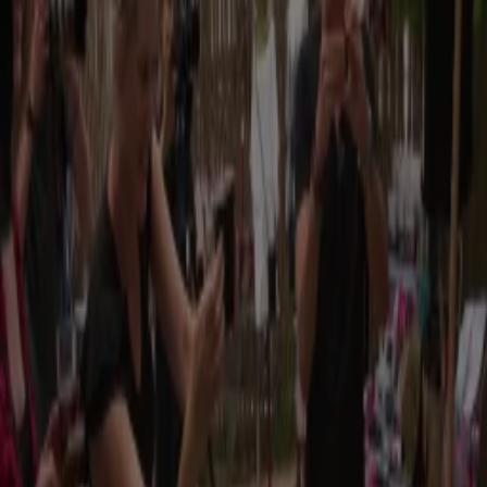
1:12
Show Update: Sylvie post schattige babyfoto
2 aug 2024, 16:04
Nieuws
0:47
Internationale ophef over Nederlandse film Redbad
2 aug 2024, 16:04
Nieuws
6:47
Patricia Paay naar rechtbank om seksfilmpje
2 aug 2024, 16:04
Nieuws
1:39
Paay: Slechte film: Ik ben er kapot van - mijn hart doet zeer
2 aug 2024, 16:04
Nieuws
0:50
Het gaat los in Utopia