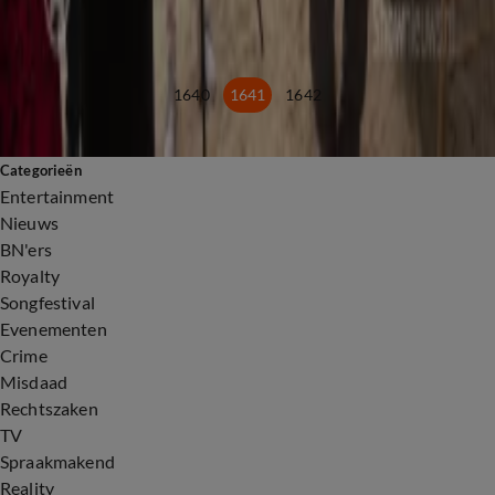
Wendy's langgekoesterde droom komt uit
2 aug 2024, 16:04
BN'ers
1640
1641
1642
Categorieën
Entertainment
Nieuws
BN'ers
Royalty
Songfestival
Evenementen
Crime
Misdaad
Rechtszaken
TV
Spraakmakend
Reality