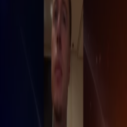
2:15
Gaat Kylie Minogue Madonna versterken bij WorldPride Amsterdam?
1 aug, 23:29
Evenementen
3:03
De Shownieuws-tafel bespreekt de liefdeseisen van Sylvie Meis
1 aug, 23:28
BN'ers
1:18
Bloeit er liefde tussen Monica Geuze en rapper Kevin?
1 aug, 23:28
BN'ers
1:11
Leontine Ruiters gaat 'Insta-official' met oude vlam John Huiberts
1 aug, 23:27
BN'ers
0:38
Patty Brard deelt liefde voor de lhbtiq+-gemeenschap door de jaren heen