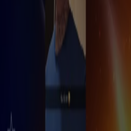
1 aug, 21:46
BN'ers
2:31
Jessie Jazz Vuijk deelt droom om op Women's Health cover te staan
1 aug, 21:20
BN'ers
0:27
Amy Rose toont gloednieuwe haarstijl op Instagram
1 aug, 16:44
BN'ers
0:59
Zoon van Reinout Oerlemans gaat viral na straatinterview in Amsterdam: 'Wat is hij
knap geworden!'
1 aug, 16:17
BN'ers
0:36
Paris Hilton blikt terug op optreden tijdens Pride Amsterdam
1 aug, 16:17
Evenementen