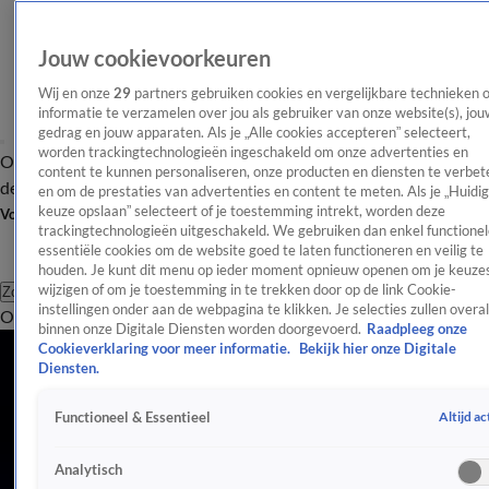
Jouw cookievoorkeuren
Wij en onze
29
partners gebruiken cookies en vergelijkbare technieken 
informatie te verzamelen over jou als gebruiker van onze website(s), jou
gedrag en jouw apparaten. Als je „Alle cookies accepteren” selecteert,
worden trackingtechnologieën ingeschakeld om onze advertenties en
Overzicht
Afleveringen
Tip
Entertainment
BN'ers
TV
Crime
Algemeen
content te kunnen personaliseren, onze producten en diensten te verbet
de redactie
Nieuwsbrief
en om de prestaties van advertenties en content te meten. Als je „Huidi
keuze opslaan” selecteert of je toestemming intrekt, worden deze
Volg Shownieuws
trackingtechnologieën uitgeschakeld. We gebruiken dan enkel functionel
essentiële cookies om de website goed te laten functioneren en veilig te
houden. Je kunt dit menu op ieder moment opnieuw openen om je keuzes
wijzigen of om je toestemming in te trekken door op de link Cookie-
Zoeken
instellingen onder aan de webpagina te klikken. Je selecties zullen overal
Overzicht
Entertainment
Spraakmakend
Reality
Crime
Video's
Afl
binnen onze Digitale Diensten worden doorgevoerd.
Raadpleeg onze
Alle Entertainment Videos
Cookieverklaring voor meer informatie.
Bekijk hier onze Digitale
0:13
Diensten.
Gerard Joling start een 'heerlijke' nieuwe fitnesschallenge
Altijd ac
Functioneel & Essentieel
Zondag 2 aug, 16:57
BN'ers
Analytisch
1:19