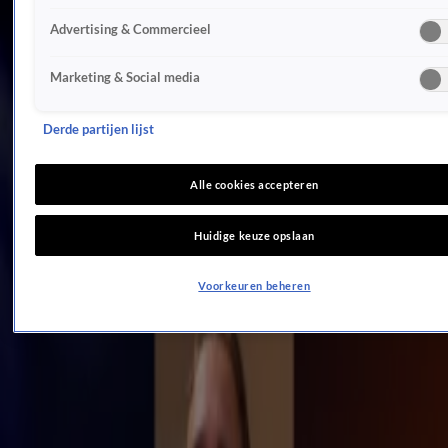
Isa Hoes toont gezicht na halsfacelift
Advertising & Commercieel
Zondag 2 aug, 10:01
BN'ers
Marketing & Social media
2:24
Mattie blij dat hij weer contact heeft met Wietze
Zondag 2 aug, 10:00
Derde partijen lijst
BN'ers
1:41
Alle cookies accepteren
Tijdlijn van de jarenlange ruzie tussen Mattie en Wietze
Zondag 2 aug, 08:42
Huidige keuze opslaan
BN'ers
0:54
Voorkeuren beheren
BN'ers speculeren over optreden Madonna bij WorldPride Amsterdam
1 aug, 23:41
BN'ers
2:05
Shownieuws spreekt BN'ers tijdens de WorldPride Amsterdam 2026
1 aug, 23:33
BN'ers