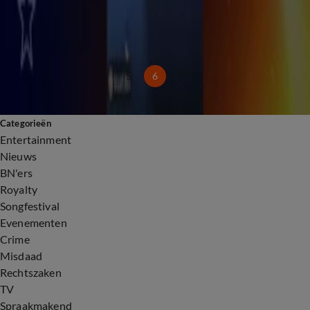
2:01
Jay Zwarts klaagt over slapen in zitstoel voor bevalling Naomi Joël
1 aug, 16:11
BN'ers
5
6
7
Categorieën
Entertainment
Nieuws
BN'ers
Royalty
Songfestival
Evenementen
Crime
Misdaad
Rechtszaken
TV
Spraakmakend