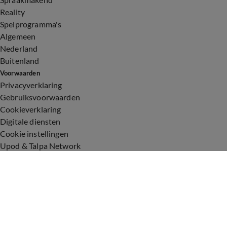
Reality
Spelprogramma's
Algemeen
Nederland
Buitenland
Voorwaarden
Privacyverklaring
Gebruiksvoorwaarden
Cookieverklaring
Digitale diensten
Cookie instellingen
Upod & Talpa Network
Adverteren
Vacatures
Publieksservice
Toegankelijkheid
Over ons
Neem contact op