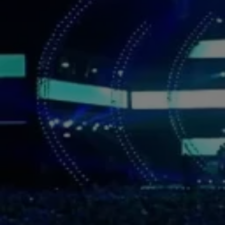
Maandag 3 aug, 21:55
BN'ers
Euphoria-zangeres Loreen stelt Europese tour uit: 'Het spijt me'
Maandag 3 aug, 21:28
Evenementen
Lil Kleine en Ronnie Flex hinten naar nieuwe samenwerking
Maandag 3 aug, 20:45
BN'ers
Famke Louise klaar met bodyshaming: 'Ook mij kunnen dingen raken'
Maandag 3 aug, 19:58
BN'ers
Ali B stelt volgers gerust over meegenomen winkelmandje: 'Netjes teruggebracht'
Maandag 3 aug, 17:42
BN'ers
Hint Jutta Leerdam naar Amerikaanse tv-klus? 'Je zou winnen'
Maandag 3 aug, 17:06
BN'ers
Tanja Jess blikt terug op overspel Charly Luske: 'We zijn sterker geworden'
Maandag 3 aug, 16:41