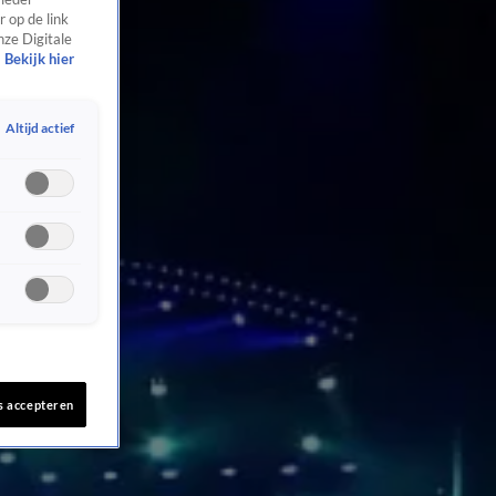
 op de link
nze Digitale
Bekijk hier
Altijd actief
s accepteren