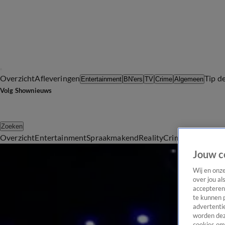
Overzicht
Afleveringen
Tip d
Entertainment
BN'ers
TV
Crime
Algemeen
Volg Shownieuws
Zoeken
Overzicht
Entertainment
Spraakmakend
Reality
Crime
Video's
Afl
Entertainment
Jouw c
Het laatste entertainmentnieuws, updates over je favoriete ster
Wij en onz
Entertainment
over jou al
Marlijn Weerdenburg en haar partner voor het eerst in negen jaar samen op vakantie
accepteren
Dinsdag 4 aug, 14:34
te kunnen 
advertentie
BN'ers
worden dez
Quinty Trustfull en dochter Moïse presenteren samen nieuw seizoen Cruiselife
cookies om 