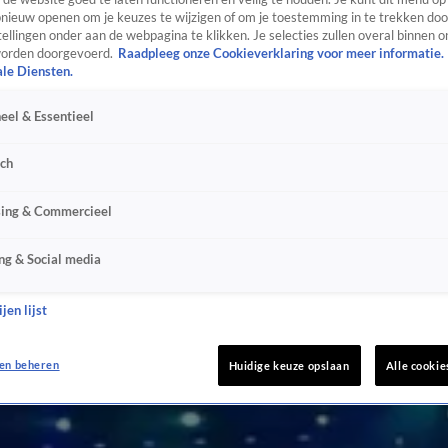
ieuw openen om je keuzes te wijzigen of om je toestemming in te trekken door
ellingen onder aan de webpagina te klikken. Je selecties zullen overal binnen o
orden doorgevoerd.
Raadpleeg onze Cookieverklaring voor meer informatie.
ale Diensten.
eel & Essentieel
sch
sing & Commercieel
ng & Social media
jen lijst
en beheren
Huidige keuze opslaan
Alle cookie