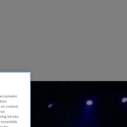
 verzamelen
okies
 en content
van
ing intrekt,
 essentiële
 ieder