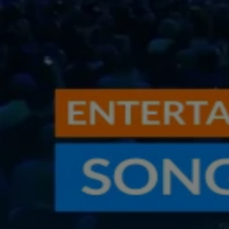
BN'ers
Pierre Rieu zocht hulp bij meerdere therapeuten na zware periode: 'Het was eenzaam'
Maandag 3 aug, 16:40
BN'ers
Dionne Stax openhartig over verlies moeder én geboorte kindje Lexie
Maandag 3 aug, 15:48
BN'ers
Meer entertainment