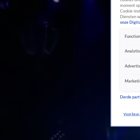
Dinsdag 4 aug, 13:35
moment opn
Cookie-inst
BN'ers
Diensten w
Rolf Sanchez deelt details over nieuwe vriendin: 'Halfjaar genegeerd'
onze Digit
Dinsdag 4 aug, 12:16
BN'ers
Function
Fien Vermeulen openhartig over versterkte band met vader na kankerdiagnose moeder
Dinsdag 4 aug, 11:56
Analyti
BN'ers
Martijn van Eijzeren (Stuntkabouter) mag Frankrijk nog steeds niet uit
Adverti
Dinsdag 4 aug, 11:55
BN'ers
Marketi
Hereniging Nieloefaar en Willie Wartaal na verwaterd contact
Dinsdag 4 aug, 11:34
Derde parti
BN'ers
Jessie Jazz Vuijk is 'helemaal gevloerd door griep'
Voorkeur
Dinsdag 4 aug, 11:23
BN'ers
Sander Lantinga en zijn vrouw Tessel voeren zwangerschapsprank uit: 'Obstipatie'