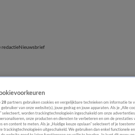
e redactie
Nieuwsbrief
everingen
ookievoorkeuren
ren en meer.
e
28
partners gebruiken cookies en vergelijkbare technieken om informatie te
s gebruiker van onze website(s), jouw gedrag en jouw apparaten. Als je „Alle co
” selecteert, worden trackingtechnologieën ingeschakeld om onze advertenties
personaliseren, onze producten en diensten te verbeteren en om de prestaties 
s en content te meten. Als je „Huidige keuze opslaan” selecteert of je toestemm
e trackingtechnologieën uitgeschakeld. We gebruiken dan enkel functionele en
de website goed te laten functioneren en veilig te houden. Je kunt dit menu op