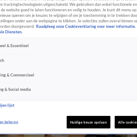
e trackingtechnologieën uitgeschakeld. We gebruiken dan enkel functionele en
de website goed te laten functioneren en veilig te houden. Je kunt dit menu op
ieuw openen om je keuzes te wijzigen of om je toestemming in te trekken door
ellingen onder aan de webpagina te klikken. Je selecties zullen overal binnen o
orden doorgevoerd.
Raadpleeg onze Cookieverklaring voor meer informatie.
ale Diensten.
eel & Essentieel
sch
sing & Commercieel
ng & Social media
jen lijst
en beheren
Huidige keuze opslaan
Alle cookie