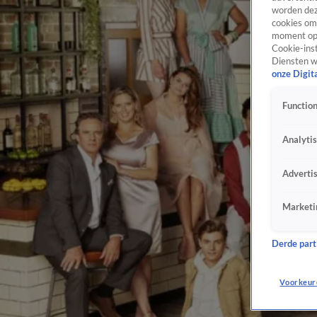
worden dez
cookies om 
moment opn
Cookie-inst
Diensten w
onze Digit
Function
Analyti
Adverti
Marketi
Derde parti
Voorkeur