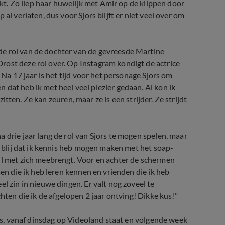
rekt. Zo liep haar huwelijk met Amir op de klippen door
al verlaten, dus voor Sjors blijft er niet veel over om
de rol van de dochter van de gevreesde Martine
rost deze rol over. Op Instagram kondigt de actrice
 Na 17 jaar is het tijd voor het personage Sjors om
dat heb ik met heel veel plezier gedaan. Al kon ik
 zitten. Ze kan zeuren, maar ze is een strijder. Ze strijdt
 drie jaar lang de rol van Sjors te mogen spelen, maar
en blij dat ik kennis heb mogen maken met het soap-
jl met zich meebrengt. Voor en achter de schermen
sen die ik heb leren kennen en vrienden die ik heb
l zin in nieuwe dingen. Er valt nog zoveel te
chten die ik de afgelopen 2 jaar ontving! Dikke kus!"
n is, vanaf dinsdag op Videoland staat en volgende week