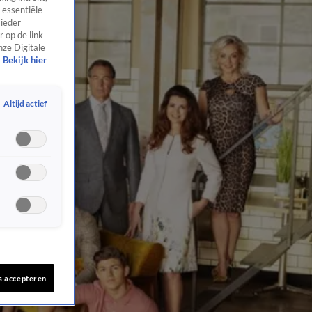
 essentiële
 ieder
 op de link
nze Digitale
Bekijk hier
Altijd actief
s accepteren