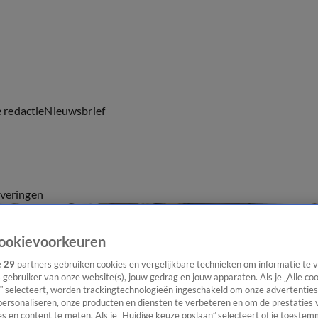
e redactie
Nieuwsbrief
everingen
ookievoorkeuren
e
29
partners gebruiken cookies en vergelijkbare technieken om informatie te
s gebruiker van onze website(s), jouw gedrag en jouw apparaten. Als je „Alle co
” selecteert, worden trackingtechnologieën ingeschakeld om onze advertenties
personaliseren, onze producten en diensten te verbeteren en om de prestaties 
s en content te meten. Als je „Huidige keuze opslaan” selecteert of je toestemm