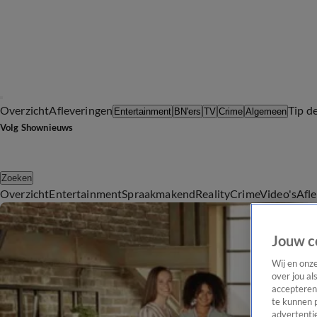
Overzicht
Afleveringen
Tip d
Entertainment
BN'ers
TV
Crime
Algemeen
Volg Shownieuws
Zoeken
Overzicht
Entertainment
Spraakmakend
Reality
Crime
Video's
Afl
Jouw c
Wij en onz
over jou al
accepteren
te kunnen 
advertentie