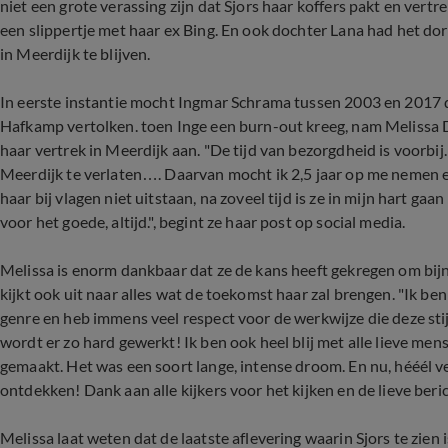
niet een grote verassing zijn dat Sjors haar koffers pakt en vert
een slippertje met haar ex Bing. En ook dochter Lana had het dorp 
in Meerdijk te blijven.
In eerste instantie mocht Ingmar Schrama tussen 2003 en 2017 
Hafkamp vertolken. toen Inge een burn-out kreeg, nam Melissa D
haar vertrek in Meerdijk aan. "De tijd van bezorgdheid is voorbij.
Meerdijk te verlaten…. Daarvan mocht ik 2,5 jaar op me nemen en 
haar bij vlagen niet uitstaan, na zoveel tijd is ze in mijn hart gaan
voor het goede, altijd.", begint ze haar post op social media.
Melissa is enorm dankbaar dat ze de kans heeft gekregen om bijna
kijkt ook uit naar alles wat de toekomst haar zal brengen. "Ik b
genre en heb immens veel respect voor de werkwijze die deze sti
wordt er zo hard gewerkt! Ik ben ook heel blij met alle lieve men
gemaakt. Het was een soort lange, intense droom. En nu, hééél vee
ontdekken! Dank aan alle kijkers voor het kijken en de lieve beri
Melissa laat weten dat de laatste aflevering waarin Sjors te zie