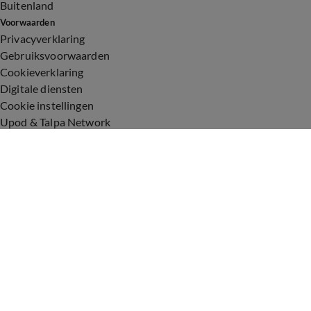
Buitenland
Voorwaarden
Privacyverklaring
Gebruiksvoorwaarden
Cookieverklaring
Digitale diensten
Cookie instellingen
Upod & Talpa Network
Adverteren
Vacatures
Publieksservice
Toegankelijkheid
Over ons
Neem contact op
+31 (0)6 - 549 628 21
show@talpanetwork.com
Tip de redactie
Volg Shownieuws
©
2026 Talpa Network. Alle rechten voorbehouden. Geen tekst-