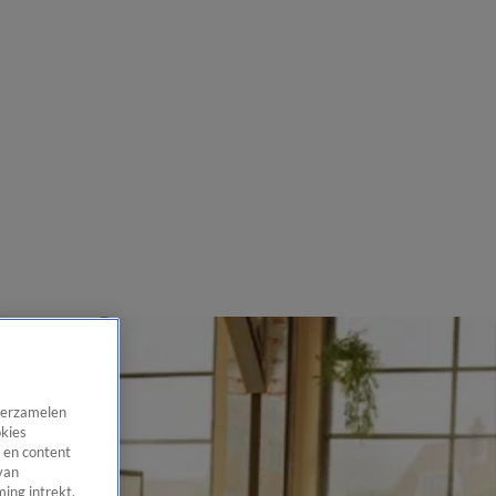
 verzamelen
okies
 en content
van
ing intrekt,