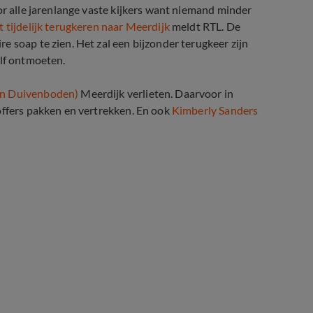
or alle jarenlange vaste kijkers want niemand minder
t tijdelijk terugkeren naar Meerdijk
meldt RTL. De
 soap te zien. Het zal een bijzonder terugkeer zijn
olf ontmoeten.
an Duivenboden)
Meerdijk verlieten. Daarvoor in
offers pakken en vertrekken. En ook
Kimberly Sanders