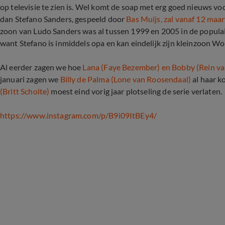
op televisie te zien is. Wel komt de soap met erg goed nieuws vo
dan Stefano Sanders, gespeeld door
Bas Muijs, zal vanaf 12 maar
zoon van Ludo Sanders was al tussen 1999 en 2005 in de populaire
want Stefano is inmiddels opa en kan eindelijk zijn kleinzoon W
Al eerder zagen we hoe
Lana (Faye Bezember) en Bobby (Rein v
januari zagen we
Billy de Palma (Lone van Roosendaal)
al haar k
(Britt Scholte)
moest eind vorig jaar plotseling de serie verlaten.
https://www.instagram.com/p/B9i09ItBEy4/