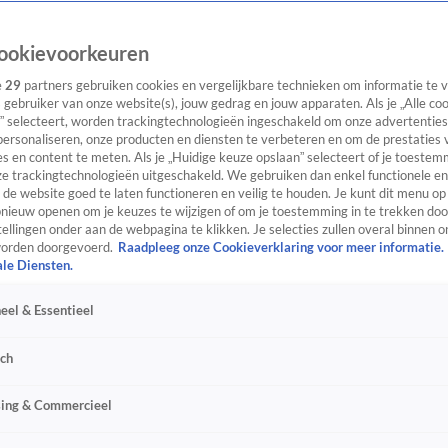
ookievoorkeuren
e
29
partners gebruiken cookies en vergelijkbare technieken om informatie te
s gebruiker van onze website(s), jouw gedrag en jouw apparaten. Als je „Alle co
” selecteert, worden trackingtechnologieën ingeschakeld om onze advertenties
personaliseren, onze producten en diensten te verbeteren en om de prestaties 
s en content te meten. Als je „Huidige keuze opslaan” selecteert of je toestemm
e trackingtechnologieën uitgeschakeld. We gebruiken dan enkel functionele en
de website goed te laten functioneren en veilig te houden. Je kunt dit menu op
ieuw openen om je keuzes te wijzigen of om je toestemming in te trekken door
ellingen onder aan de webpagina te klikken. Je selecties zullen overal binnen o
orden doorgevoerd.
Raadpleeg onze Cookieverklaring voor meer informatie.
ale Diensten.
eel & Essentieel
sch
sing & Commercieel