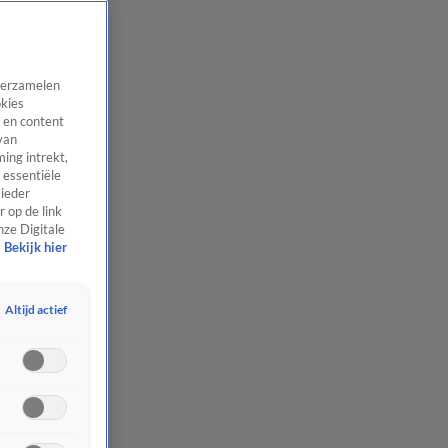
 verzamelen
okies
 en content
van
ing intrekt,
 essentiële
 ieder
 op de link
nze Digitale
Bekijk hier
Altijd actief