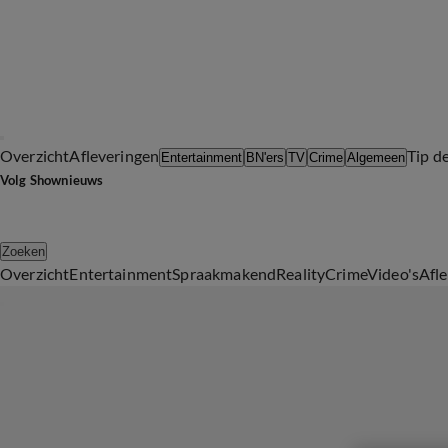
Overzicht
Afleveringen
Tip d
Entertainment
BN'ers
TV
Crime
Algemeen
Volg Shownieuws
Zoeken
Overzicht
Entertainment
Spraakmakend
Reality
Crime
Video's
Afl