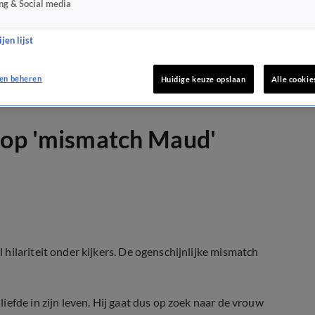
ng & Social media
jen lijst
en beheren
Huidige keuze opslaan
Alle cookie
s op 'mismatch Maud'
hilariteit onder kijkers. De ogenschijnlijke mismatch
efde in zijn leven. Hij gaat dus op zoek naar de vrouw