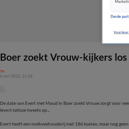
Marketi
Derde parti
Voorkeur
Boer zoekt Vrouw-kijkers lo
TV
6 mrt 2022, 21:26
De date van Evert met Maud in Boer zoekt Vrouw zorgt voor veel 
levert talloze tweets op...
Evert heeft een melkveehouderij met 186 koeien, maar nog geen li