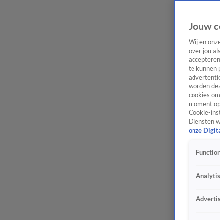
Jouw c
Wij en onz
over jou al
accepteren
te kunnen 
advertentie
worden dez
cookies om 
moment opn
Cookie-inst
Diensten w
onze Digit
Function
Analyti
Adverti