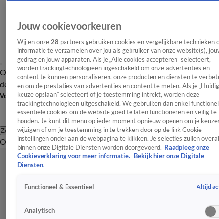
Jouw cookievoorkeuren
Wij en onze
28
partners gebruiken cookies en vergelijkbare technieken 
informatie te verzamelen over jou als gebruiker van onze website(s), jou
gedrag en jouw apparaten. Als je „Alle cookies accepteren” selecteert,
worden trackingtechnologieën ingeschakeld om onze advertenties en
Overzicht
Afleveringen
Tip
Entertainment
BN'ers
TV
Crime
Algemeen
content te kunnen personaliseren, onze producten en diensten te verbet
de redactie
Nieuwsbrief
en om de prestaties van advertenties en content te meten. Als je „Huidi
keuze opslaan” selecteert of je toestemming intrekt, worden deze
Volg Shownieuws
trackingtechnologieën uitgeschakeld. We gebruiken dan enkel functionel
essentiële cookies om de website goed te laten functioneren en veilig te
houden. Je kunt dit menu op ieder moment opnieuw openen om je keuzes
wijzigen of om je toestemming in te trekken door op de link Cookie-
Zoeken
instellingen onder aan de webpagina te klikken. Je selecties zullen overal
Overzicht
Entertainment
Spraakmakend
Reality
Crime
Video's
Afl
binnen onze Digitale Diensten worden doorgevoerd.
Raadpleeg onze
Cookieverklaring voor meer informatie.
Bekijk hier onze Digitale
Diensten.
Altijd ac
Functioneel & Essentieel
Analytisch