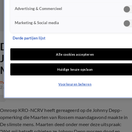
Advertising & Commercieel
Marketing & Social media
Derde partijen lijst
Dit zegt KRO-NCRV over
Johnny Depp-opmerking
Alle cookies accepteren
Maarten van Rossem
Huidige keuze opslaan
TV
Voorkeuren beheren
2 aug 2022, 23:30
Omroep KRO-NCRV heeft gereageerd op de Johnny Depp-
opmerking die Maarten van Rossem maandagavond maakte in
De slimste mens. Maarten deed onder meer deze uitspraak:
"Wat mij betreft schieten ze Johnny Depp morgen dood en