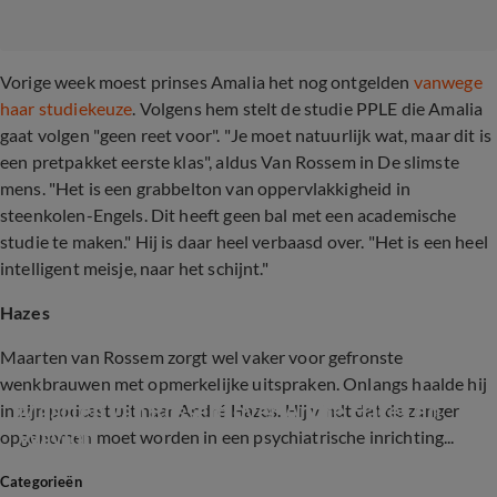
Vorige week moest prinses Amalia het nog ontgelden
vanwege
haar studiekeuze
. Volgens hem stelt de studie PPLE die Amalia
gaat volgen "geen reet voor". "Je moet natuurlijk wat, maar dit is
een pretpakket eerste klas", aldus Van Rossem in De slimste
mens. "Het is een grabbelton van oppervlakkigheid in
steenkolen-Engels. Dit heeft geen bal met een academische
studie te maken." Hij is daar heel verbaasd over. "Het is een heel
intelligent meisje, naar het schijnt."
Hazes
Maarten van Rossem zorgt wel vaker voor gefronste
wenkbrauwen met opmerkelijke uitspraken. Onlangs haalde hij
Maarten van Rossem over André Hazes en 
in zijn podcast uit naar André Hazes. Hij vindt dat de zanger
Waylon
opgenomen moet worden in een psychiatrische inrichting...
Categorieën