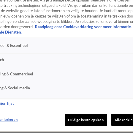
s en content te meten. Als je „Huidige keuze opslaan” selecteert of je toestemm
e trackingtechnologieën uitgeschakeld. We gebruiken dan enkel functionele en
de website goed te laten functioneren en veilig te houden. Je kunt dit menu op
ieuw openen om je keuzes te wijzigen of om je toestemming in te trekken door
ellingen onder aan de webpagina te klikken. Je selecties zullen overal binnen o
orden doorgevoerd.
Raadpleeg onze Cookieverklaring voor meer informatie.
ale Diensten.
eel & Essentieel
sch
sing & Commercieel
ng & Social media
jen lijst
en beheren
Huidige keuze opslaan
Alle cookie