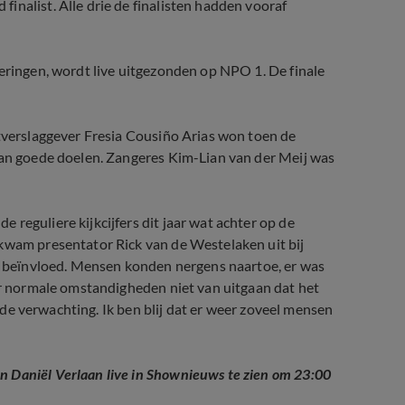
inalist. Alle drie de finalisten hadden vooraf
veringen, wordt live uitgezonden op NPO 1. De finale
rtverslaggever Fresia Cousiño Arias won toen de
 aan goede doelen. Zangeres Kim-Lian van der Meij was
reguliere kijkcijfers dit jaar wat achter op de
 kwam presentator Rick van de Westelaken uit bij
rm beïnvloed. Mensen konden nergens naartoe, er was
der normale omstandigheden niet van uitgaan dat het
en de verwachting. Ik ben blij dat er weer zoveel mensen
 Daniël Verlaan live in Shownieuws te zien om 23:00