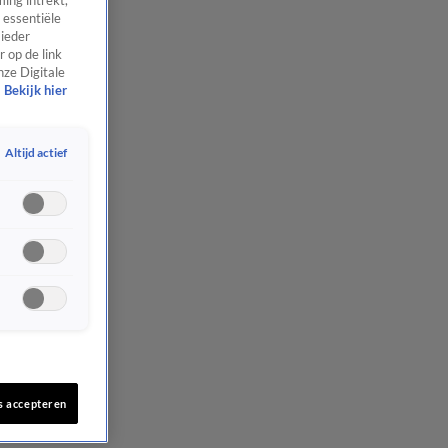
ing intrekt,
 essentiële
 ieder
 op de link
nze Digitale
Bekijk hier
Altijd actief
s accepteren