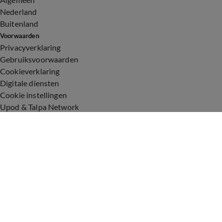
Nederland
Buitenland
Voorwaarden
Privacyverklaring
Gebruiksvoorwaarden
Cookieverklaring
Digitale diensten
Cookie instellingen
Upod & Talpa Network
Adverteren
Vacatures
Publieksservice
Toegankelijkheid
Over ons
Neem contact op
+31 (0)6 - 549 628 21
show@talpanetwork.com
Tip de redactie