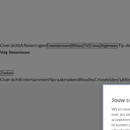
Overzicht
Afleveringen
Tip d
Entertainment
BN'ers
TV
Crime
Algemeen
Volg Shownieuws
Zoeken
Overzicht
Entertainment
Spraakmakend
Reality
Crime
Video's
Afl
Jouw c
Wij en onz
over jou al
accepteren
te kunnen 