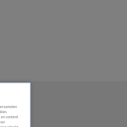
 verzamelen
okies
 en content
van