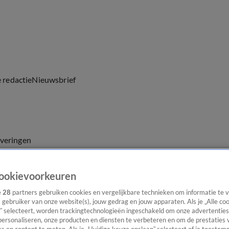
e redactie
Nieuwsbrief
everingen
ookievoorkeuren
e
28
partners gebruiken cookies en vergelijkbare technieken om informatie te
s gebruiker van onze website(s), jouw gedrag en jouw apparaten. Als je „Alle co
” selecteert, worden trackingtechnologieën ingeschakeld om onze advertenties
personaliseren, onze producten en diensten te verbeteren en om de prestaties 