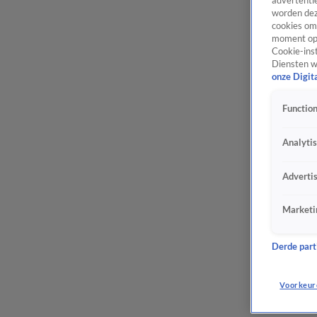
advertentie
worden dez
cookies om 
moment opn
Cookie-inst
Diensten w
onze Digit
Function
Analyti
Adverti
Marketi
Derde parti
Voorkeur