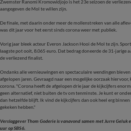
Zwemster Ranomi Kromowidjojo is het 23e seizoen de verliezend f
aangegeven de Mol te willen zijn.
De finale, met daarin onder meer de mollenstreken van alle afle
was dit jaar voor het eerst sinds corona weer met publiek.
Vorig jaar bleek acteur Everon Jackson Hooi de Mol te zijn. Spo
laagste pot ooit, 8.065 euro. Dat bedrag doneerde de 31-jarige
de verliezend finalist.
Ondanks alle vernieuwingen en spectaculaire wendingen bleven de 
afgelopen jaren. Gevraagd naar een mogelijke oorzaak hiervoor,
corona. "Corona heeft de afgelopen drie jaar de kijkcijfers eno
geen alternatief, niet buiten de tv om tenminste. Je kunt er on
dan hetzelfde blijft. Ik vind de kijkcijfers dan ook heel erg binn
gekeken hebben."
Verslaggever Thom Goderie is vanavond samen met Jurre Geluk en
uur op SBS6.