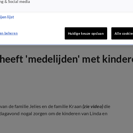
ng & Social media
jen lijst
en beheren
Huidige keuze opslaan
Alle cookie
 heeft 'medelijden' met kinde
van de familie Jelies en de familie Kraan
(zie video)
die
jdagavond nogal zorgen om de kinderen van Linda en