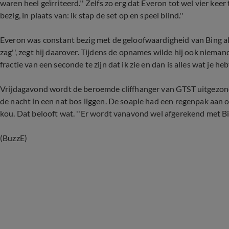
waren heel geïrriteerd.'' Zelfs zo erg dat Everon tot wel vier ke
bezig, in plaats van: ik stap de set op en speel blind.''
Everon was constant bezig met de geloofwaardigheid van Bing als b
zag'', zegt hij daarover. Tijdens de opnames wilde hij ook nieman
fractie van een seconde te zijn dat ik zie en dan is alles wat je h
Vrijdagavond wordt de beroemde cliffhanger van GTST uitgezon
de nacht in een nat bos liggen. De soapie had een regenpak aan on
kou. Dat belooft wat. ''Er wordt vanavond wel afgerekend met Bin
(BuzzE)