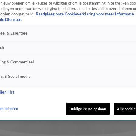
ieuw openen om je keuzes te wijzigen of om je toestemming in te trekken door
ellingen onder aan de webpagina te klikken. Je selecties zullen overal binnen o
orden doorgevoerd.
Raadpleeg onze Cookieverklaring voor meer informatie.
ale Diensten.
eel & Essentieel
sch
sing & Commercieel
ng & Social media
jen lijst
en beheren
Huidige keuze opslaan
Alle cookie