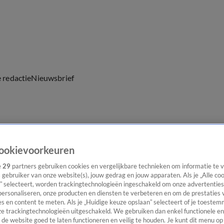
e redactie
Nieuwsbrief
everingen
ookievoorkeuren
e
29
partners gebruiken cookies en vergelijkbare technieken om informatie te
s gebruiker van onze website(s), jouw gedrag en jouw apparaten. Als je „Alle co
” selecteert, worden trackingtechnologieën ingeschakeld om onze advertenties
personaliseren, onze producten en diensten te verbeteren en om de prestaties 
s en content te meten. Als je „Huidige keuze opslaan” selecteert of je toestemm
e trackingtechnologieën uitgeschakeld. We gebruiken dan enkel functionele en
de website goed te laten functioneren en veilig te houden. Je kunt dit menu op