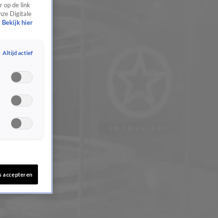
 op de link
nze Digitale
Bekijk hier
Altijd actief
s accepteren