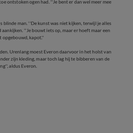
er toe ontstoken ogen had. ''Je bent er dan wel meer mee
linde man. ''De kunst was niet kijken, terwijl je alles
d aankijken. ''Je bouwt iets op, maar er hoeft maar een
ebt opgebouwd, kapot.''
den. Urenlang moest Everon daarvoor in het holst van
der zijn kleding, maar toch lag hij te bibberen van de
g'', aldus Everon.