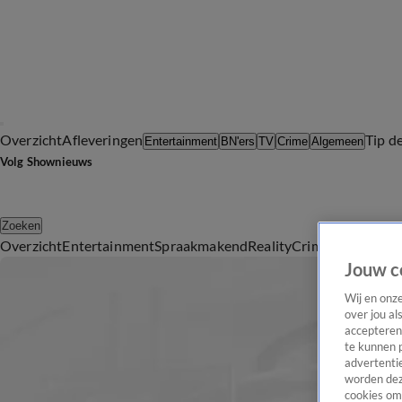
Overzicht
Afleveringen
Tip d
Entertainment
BN'ers
TV
Crime
Algemeen
Volg Shownieuws
Zoeken
Overzicht
Entertainment
Spraakmakend
Reality
Crime
Video's
Afl
Jouw c
Wij en onz
over jou al
accepteren
te kunnen 
advertentie
worden dez
cookies om 