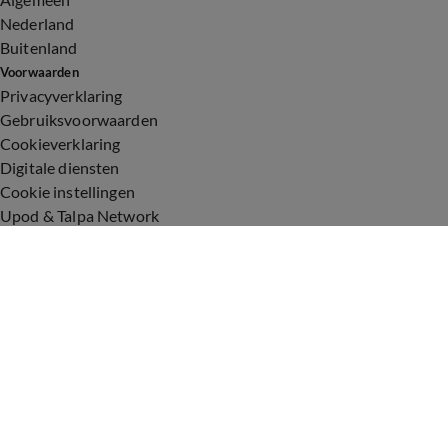
Nederland
Buitenland
Voorwaarden
Privacyverklaring
Gebruiksvoorwaarden
Cookieverklaring
Digitale diensten
Cookie instellingen
Upod & Talpa Network
Adverteren
Vacatures
Publieksservice
Toegankelijkheid
Over ons
Neem contact op
+31 (0)6 - 549 628 21
show@talpanetwork.com
Tip de redactie