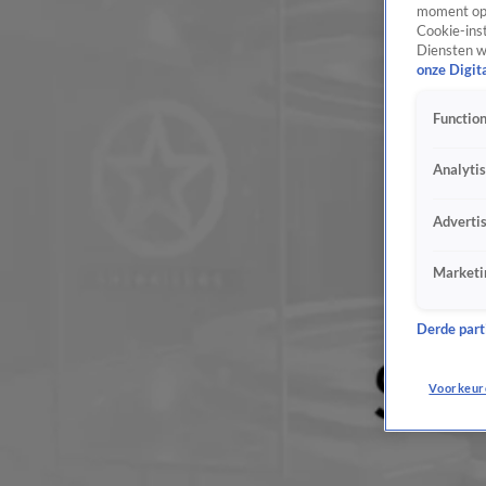
moment opn
Cookie-inst
Diensten w
onze Digit
Function
Analyti
Adverti
Marketi
Derde parti
Voorkeur