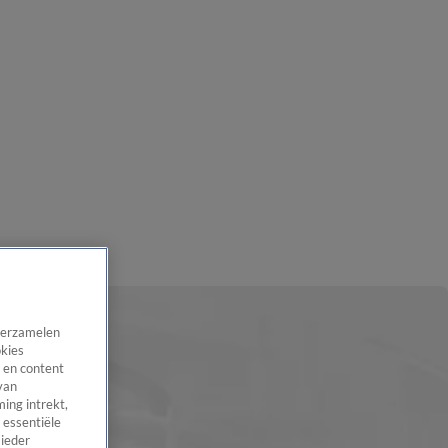
 verzamelen
okies
 en content
van
ing intrekt,
 essentiële
 ieder