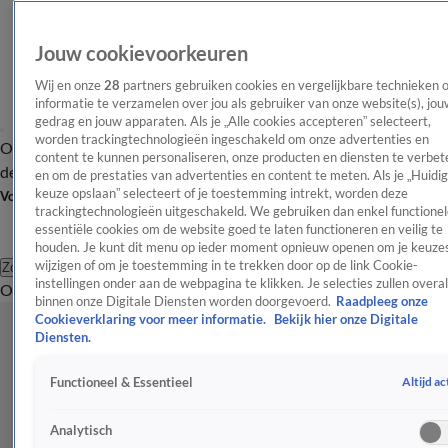
Jouw cookievoorkeuren
Wij en onze
28
partners gebruiken cookies en vergelijkbare technieken 
informatie te verzamelen over jou als gebruiker van onze website(s), jou
gedrag en jouw apparaten. Als je „Alle cookies accepteren” selecteert,
worden trackingtechnologieën ingeschakeld om onze advertenties en
Overzicht
Afleveringen
Tip
Entertainment
BN'ers
TV
Crime
Algemeen
content te kunnen personaliseren, onze producten en diensten te verbet
de redactie
Nieuwsbrief
en om de prestaties van advertenties en content te meten. Als je „Huidi
keuze opslaan” selecteert of je toestemming intrekt, worden deze
Volg Shownieuws
trackingtechnologieën uitgeschakeld. We gebruiken dan enkel functionel
essentiële cookies om de website goed te laten functioneren en veilig te
houden. Je kunt dit menu op ieder moment opnieuw openen om je keuzes
wijzigen of om je toestemming in te trekken door op de link Cookie-
Zoeken
instellingen onder aan de webpagina te klikken. Je selecties zullen overal
Overzicht
Entertainment
Spraakmakend
Reality
Crime
Video's
Afl
binnen onze Digitale Diensten worden doorgevoerd.
Raadpleeg onze
Cookieverklaring voor meer informatie.
Bekijk hier onze Digitale
Diensten.
Altijd ac
Functioneel & Essentieel
Analytisch