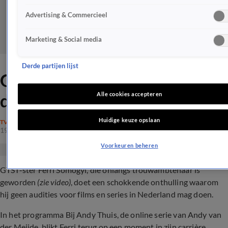
Advertising & Commercieel
Marketing & Social media
Derde partijen lijst
GTST-ster Ferri Somogyi
doet schokkende onthulling
Alle cookies accepteren
Huidige keuze opslaan
TV
19 mrt 2024, 13:03
Voorkeuren beheren
GTST-ster Ferri Somogyi, die onlangs trouwambtenaar is
geworden
(zie video)
, doet een schokkende onthulling waarom
hij geen audities voor films en series in Nederland mag doen.
In het programma Bij Andy Thuis, de online serie van Andy van
der Meijde, blikt Ferri terug op een moment in zijn carrière