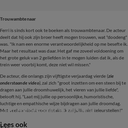
Trouwambtenaar
Ferri is sinds kort ook te boeken als trouwambtenaar. De acteur
deelt dat hij ook zijn broer heeft mogen trouwen, wat "doodeng"
was. "Ik nam een enorme verantwoordelijkheid op me besefte ik.
Maar het resultaat was daar. Het gaf me zoveel voldoening om
het grote geluk van 2 geliefden in te mogen luiden dat ik, als de
trein weer voorbij komt, deze niet wil missen."
De acteur, die onlangs zijn vijftigste verjaardag vierde (
zie
onderstaande video
)
, zal zich "groot inzetten om een steen bij te
dragen aan jullie droomhuwelijk, het vieren van jullie liefde",
belooft hij. "Laat mij jullie op persoonlijke, humoristische,
luchtige en empathische wijze bijdragen aan jullie droomdag.
Ferri Somogyi blaast 50 kaarsjes uit
Met veel aandacht voor details. Ik zal jullie niet teleurstellen!"
Lees ook