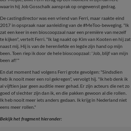
waarin hij Job Gosschalk aansprak op ongewenst gedrag.
De castingdirector was een vriend van Ferri, maar raakte eind
2017 in opspraak naar aanleiding van de #MeToo-beweging. "Ik
zat een keer in een bioscoopzaal naar een première van mezelf
te kijken", vertelt Ferri. "Ik lag naakt op Kim van Kooten en hij zat
naast mij. Hij is van de herenliefde en legde zijn hand op mijn
been. Toen riep ik door de hele bioscoopzaal: 'Job, blijf van mijn
been af!'"
En dat moment had volgens Ferri grote gevolgen: "Sindsdien
heb ik nooit meer een rol gekregen", vervolgt hij. "Ik heb denk ik
al vijftien jaar geen auditie meer gehad. Er zijn acteurs die net zo
goed of slechter zijn dan ik, en die pakken gewoon al die rollen.
Ik heb nooit meer iets anders gedaan. Ik krijg in Nederland niet
eens meer rollen."
Bekijk het fragment hieronder: