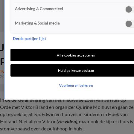
Advertising & Commercieel
Marketing & Social media
Derde partijen lijst
Je Huis op Orde-kijkers staan
perplex: 'Wat een zooitje'
Alle cookies accepteren
Huidige keuze opslaan
TV
20 mrt 2024, 20:41
Voorkeuren beheren
In de derde aflevering van het nieuwe seizoen van Je Huis op
Orde met Viktor Brand en organizer Quirine Molhuysen gaan ze
op bezoek bij Shiva, Edwin en hun zes in kinderen in Hoek van
Holland. Niet alleen Viktor
(zie video)
, maar ook de kijker thuis is
stomverbaasd over de puinhoop in huis...