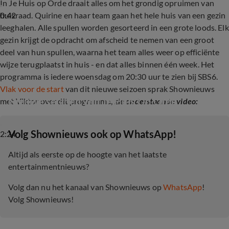
In Je Huis op Orde
draait alles om het grondig opruimen van
0:42
huisraad. Quirine en haar team gaan het hele huis van een gezin
leeghalen. Alle spullen worden gesorteerd in een grote loods. Elk
gezin krijgt de opdracht om afscheid te nemen van een groot
deel van hun spullen, waarna het team alles weer op efficiënte
wijze terugplaatst in huis - en dat alles binnen één week. Het
programma is iedere woensdag om 20:30 uur te zien bij SBS6.
Vlak voor de start
van dit nieuwe seizoen sprak Shownieuws
Nieuwe seizoen van Je Huis Op Orde
met Viktor over dit programma,
zie onderstaande video:
‎Volg Shownieuws ook op WhatsApp!
2:24
Altijd als eerste op de hoogte van het laatste
entertainmentnieuws?
Volg dan nu het kanaal van Shownieuws op
WhatsApp
!
Volg Shownieuws!