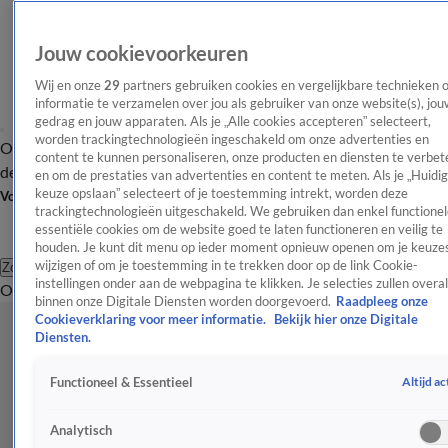
Jouw cookievoorkeuren
Wij en onze
29
partners gebruiken cookies en vergelijkbare technieken 
informatie te verzamelen over jou als gebruiker van onze website(s), jou
gedrag en jouw apparaten. Als je „Alle cookies accepteren” selecteert,
worden trackingtechnologieën ingeschakeld om onze advertenties en
Overzicht
Afleveringen
Tip
Entertainment
BN'ers
TV
Crime
Algemeen
content te kunnen personaliseren, onze producten en diensten te verbet
de redactie
Nieuwsbrief
en om de prestaties van advertenties en content te meten. Als je „Huidi
keuze opslaan” selecteert of je toestemming intrekt, worden deze
Volg Shownieuws
trackingtechnologieën uitgeschakeld. We gebruiken dan enkel functionel
essentiële cookies om de website goed te laten functioneren en veilig te
houden. Je kunt dit menu op ieder moment opnieuw openen om je keuzes
wijzigen of om je toestemming in te trekken door op de link Cookie-
Zoeken
instellingen onder aan de webpagina te klikken. Je selecties zullen overal
Overzicht
Entertainment
Spraakmakend
Reality
Crime
Video's
Afl
binnen onze Digitale Diensten worden doorgevoerd.
Raadpleeg onze
Cookieverklaring voor meer informatie.
Bekijk hier onze Digitale
Diensten.
Altijd ac
Functioneel & Essentieel
Analytisch