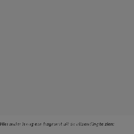
Je Huis op Orde, tease aflevering 3
Hieronder is nog een fragment uit de uitzending te zien: