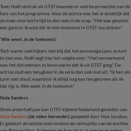
Toen Noël vertrok uit GTST kwamen er veel boze reacties van de
fans van het programma. Voor de actrice was het al duidelijk dat
ze maar voor korte tijd te zien was in de soap. "Het was gewoon
een gastrol. Ik wist dat ik niet eindeloos in GTST zou blijven."
'Wie weet, in de toekomst'
Toch waren veel kijkers niet blij dat het personage Lynn zo kort
te zien was. Noël zegt hier het volgde over: "Hartverwarmend
was het dat mensen zo boos waren dat ik uit GTST ging." De
actrice sluit een terugkeer in de serie dan ook niet uit. "Ik ben als
Lynn niet dood, waardoor ik altijd nog kan terugkomen als de
tijd rijp is. Wie weet, in de toekomst."
Nola Sanders
Sinds anderhalf jaar kan GTST-kijkend Nederland genieten van
Nola Sanders
(zie video hieronder)
, gespeeld door Noa Jacobus.
Er gebeurt de laatste veel rondom de verhaallijn van de dochter
van Bing en Nina. Al denken de fans thuis al precies te weten