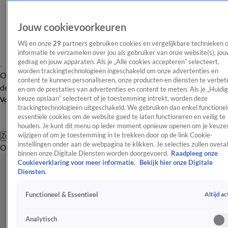
Jouw cookievoorkeuren
Wij en onze
29
partners gebruiken cookies en vergelijkbare technieken 
informatie te verzamelen over jou als gebruiker van onze website(s), jou
gedrag en jouw apparaten. Als je „Alle cookies accepteren” selecteert,
worden trackingtechnologieën ingeschakeld om onze advertenties en
Overzicht
Afleveringen
Tip
Entertainment
BN'ers
TV
Crime
Algemeen
content te kunnen personaliseren, onze producten en diensten te verbet
de redactie
Nieuwsbrief
en om de prestaties van advertenties en content te meten. Als je „Huidi
keuze opslaan” selecteert of je toestemming intrekt, worden deze
Volg Shownieuws
trackingtechnologieën uitgeschakeld. We gebruiken dan enkel functionel
essentiële cookies om de website goed te laten functioneren en veilig te
houden. Je kunt dit menu op ieder moment opnieuw openen om je keuzes
wijzigen of om je toestemming in te trekken door op de link Cookie-
Zoeken
instellingen onder aan de webpagina te klikken. Je selecties zullen overal
Overzicht
Entertainment
Spraakmakend
Reality
Crime
Video's
Afl
binnen onze Digitale Diensten worden doorgevoerd.
Raadpleeg onze
Cookieverklaring voor meer informatie.
Bekijk hier onze Digitale
Diensten.
Altijd ac
Functioneel & Essentieel
Analytisch