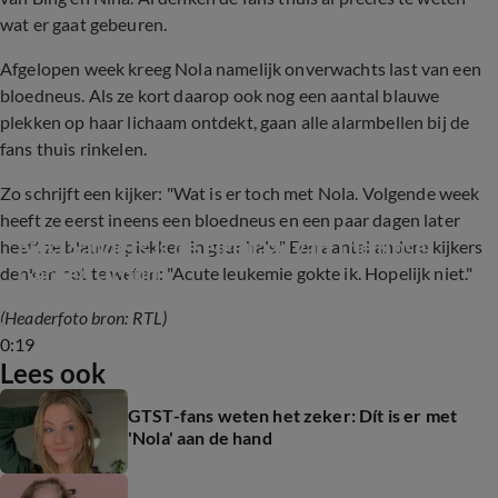
wat er gaat gebeuren.
Afgelopen week kreeg Nola namelijk onverwachts last van een
bloedneus. Als ze kort daarop ook nog een aantal blauwe
plekken op haar lichaam ontdekt, gaan alle alarmbellen bij de
fans thuis rinkelen.
Zo schrijft een kijker: "Wat is er toch met Nola. Volgende week
heeft ze eerst ineens een bloedneus en een paar dagen later
Nola Sanders is de eigenaar van The Rose 
heeft ze blauwe plekken in gaar hals." Een aantal andere kijkers
Garden Group
denken het te weten: "Acute leukemie gokte ik. Hopelijk niet."
(Headerfoto bron: RTL)
0:19
Lees ook
GTST-fans weten het zeker: Dít is er met
'Nola' aan de hand