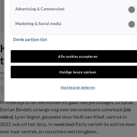
Advertising & Commercieel
Marketing & Social media
Derde partijen lijst
Keert populaire ex-GTST'er
terug na boze reacties?
Alle cookies accepteren
Huidige keuze opslaan
TV
15 mei 2024, 18:15
Voorkeuren beheren
In Meerdijk is het een komen en gaan van personages, zo sprak
Dorian Bindels onlangs nog over een eventuele comeback
(zie
video)
. Lynn Vegter, gespeeld door Noël van Kleef, vertrok in
2022 ook uit het dorp. In weekblad Party vertelt de actrice meer
over haar vertrek, en misschien wel terugkeer...