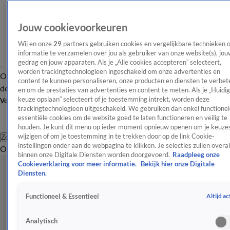
Jouw cookievoorkeuren
Wij en onze
29
partners gebruiken cookies en vergelijkbare technieken 
informatie te verzamelen over jou als gebruiker van onze website(s), jou
gedrag en jouw apparaten. Als je „Alle cookies accepteren” selecteert,
worden trackingtechnologieën ingeschakeld om onze advertenties en
Overzicht
Afleveringen
Tip
Entertainment
BN'ers
TV
Crime
Algemeen
content te kunnen personaliseren, onze producten en diensten te verbet
de redactie
Nieuwsbrief
en om de prestaties van advertenties en content te meten. Als je „Huidi
keuze opslaan” selecteert of je toestemming intrekt, worden deze
Volg Shownieuws
trackingtechnologieën uitgeschakeld. We gebruiken dan enkel functionel
essentiële cookies om de website goed te laten functioneren en veilig te
houden. Je kunt dit menu op ieder moment opnieuw openen om je keuzes
wijzigen of om je toestemming in te trekken door op de link Cookie-
Zoeken
instellingen onder aan de webpagina te klikken. Je selecties zullen overal
Overzicht
Entertainment
Spraakmakend
Reality
Crime
Video's
Afl
binnen onze Digitale Diensten worden doorgevoerd.
Raadpleeg onze
Cookieverklaring voor meer informatie.
Bekijk hier onze Digitale
Diensten.
Altijd ac
Functioneel & Essentieel
Analytisch