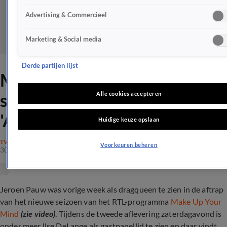
Advertising & Commercieel
Marketing & Social media
Derde partijen lijst
Make Up Your Mind-kijker
stoort zich aan llse DeLange:
Alle cookies accepteren
'Aansteller'
Huidige keuze opslaan
TV
Voorkeuren beheren
30 mrt 2024, 20:39
Jeroen Pauw was vorige week als dragqueen te zien in de aftrap
van het nieuwe seizoen van het RTL-programma
Make Up Your
Mind
(zie video)
. Tijdens de tweede aflevering zaterdagavond is
onder meer llse DeLange als gastpanellid te zien en daar vindt