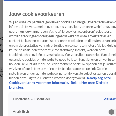
Jouw cookievoorkeuren
Wij en onze
29
partners gebruiken cookies en vergelijkbare technieken 
informatie te verzamelen over jou als gebruiker van onze website(s), jou
gedrag en jouw apparaten. Als je „Alle cookies accepteren” selecteert,
worden trackingtechnologieën ingeschakeld om onze advertenties en
Overzicht
Afleveringen
Tip
Entertainment
BN'ers
TV
Crime
Algemeen
content te kunnen personaliseren, onze producten en diensten te verbet
de redactie
Nieuwsbrief
en om de prestaties van advertenties en content te meten. Als je „Huidi
keuze opslaan” selecteert of je toestemming intrekt, worden deze
Volg Shownieuws
trackingtechnologieën uitgeschakeld. We gebruiken dan enkel functionel
essentiële cookies om de website goed te laten functioneren en veilig te
houden. Je kunt dit menu op ieder moment opnieuw openen om je keuzes
wijzigen of om je toestemming in te trekken door op de link Cookie-
Zoeken
instellingen onder aan de webpagina te klikken. Je selecties zullen overal
Overzicht
Entertainment
Spraakmakend
Reality
Crime
Video's
Afl
binnen onze Digitale Diensten worden doorgevoerd.
Raadpleeg onze
Cookieverklaring voor meer informatie.
Bekijk hier onze Digitale
Diensten.
Altijd ac
Functioneel & Essentieel
Analytisch