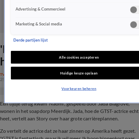
Advertising & Commercieel
Marketing & Social media
Derde partijen lijst
'Naomi' uit GTST maakt
heftig liefdesoffer
Alle cookies accepteren
Huidige keuze opslaan
TV
25 apr 2024, 20:07
Voorkeuren beheren
Een tijdje terug kwam 'Naomi', gespeeld door Jada Blagrove,
wonen in het soapdorp Meerdijk. Jada, hoe de GTST-actrice echt
heet, vertelt aan Story over haar grote carrièreplannen.
Zo vertelt de actrice dat ze haar zinnen op Amerika heeft gezet.
"GTST is fantastisch, maar ik wil meer. Ik hoop binnenkort naar