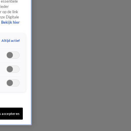
 essentiële
 ieder
 op de link
nze Digitale
Bekijk hier
Altijd actief
s accepteren