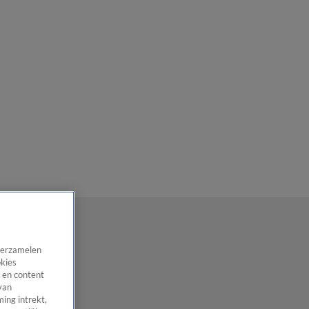
 verzamelen
okies
 en content
van
ing intrekt,