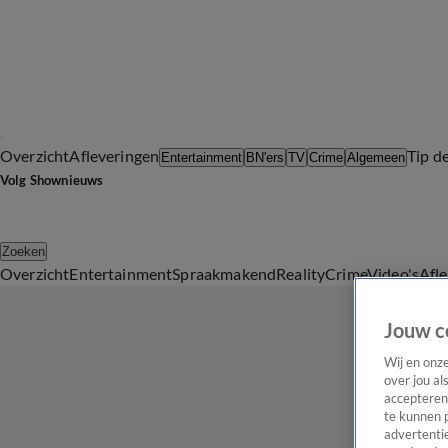
Overzicht
Afleveringen
Tip d
Entertainment
BN'ers
TV
Crime
Algemeen
Volg Shownieuws
Zoeken
Overzicht
Entertainment
Spraakmakend
Reality
Crime
Video's
Afl
Jouw c
Wij en onz
over jou al
accepteren
te kunnen 
advertentie