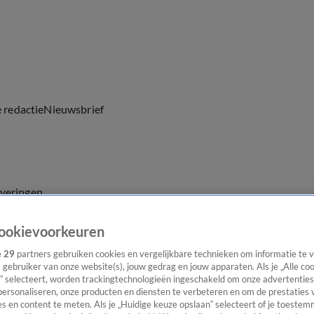
e redactie
Nieuwsbrief
everingen
ookievoorkeuren
e
29
partners gebruiken cookies en vergelijkbare technieken om informatie te
s gebruiker van onze website(s), jouw gedrag en jouw apparaten. Als je „Alle co
” selecteert, worden trackingtechnologieën ingeschakeld om onze advertenties
personaliseren, onze producten en diensten te verbeteren en om de prestaties 
s en content te meten. Als je „Huidige keuze opslaan” selecteert of je toestemm