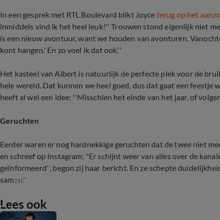
In een gesprek met RTL Boulevard blikt Joyce
terug op het aanz
inmiddels vind ik het heel leuk!'' Trouwen stond eigenlijk niet me
is een nieuw avontuur, want we houden van avonturen. Vanochten
kont hangen.' En zo voel ik dat ook.''
Het kasteel van Albert is natuurlijk de perfecte plek voor de bru
hele wereld. Dat kunnen we heel goed, dus dat gaat een feestje w
heeft al wel een idee: ''Misschien het einde van het jaar, of volgend
Geruchten
Eerder waren er nog hardnekkige geruchten dat de twee niet meer
en schreef op Instagram: "Er schijnt weer van alles over de kana
geïnformeerd'', begon zij haar bericht. En ze schepte duidelijkheid
Joyce reageert op relatiegeruchten Albert
samen.''
Lees ook
0:36