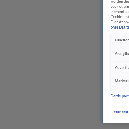
worden dez
cookies om 
moment opn
Cookie-inst
Diensten w
onze Digit
Function
Analyti
Adverti
Marketi
Derde parti
Voorkeur