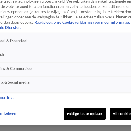
e trackingtechnologieën uitgeschakeld. We gebruiken dan enkel functionele en
de website goed te laten functioneren en veilig te houden. Je kunt dit menu op
ieuw openen om je keuzes te wijzigen of om je toestemming in te trekken door
ellingen onder aan de webpagina te klikken. Je selecties zullen overal binnen o
orden doorgevoerd.
Raadpleeg onze Cookieverklaring voor meer informatie.
ale Diensten.
eel & Essentieel
sch
sing & Commercieel
ng & Social media
jen lijst
en beheren
Huidige keuze opslaan
Alle cookie