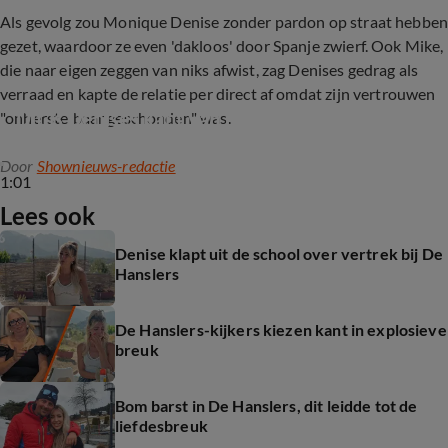
Als gevolg zou Monique Denise zonder pardon op straat hebbe
gezet, waardoor ze even 'dakloos' door Spanje zwierf. Ook Mike,
die naar eigen zeggen van niks afwist, zag Denises gedrag als
verraad en kapte de relatie per direct af omdat zijn vertrouwen
Dit is Denises kant van het verhaal
"onherstelbaar geschonden" was.
Door
Shownieuws-redactie
1:01
Lees ook
Denise klapt uit de school over vertrek bij De
Hanslers
De Hanslers-kijkers kiezen kant in explosieve
breuk
Bom barst in De Hanslers, dit leidde tot de
liefdesbreuk