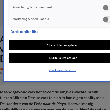
Advertising & Commercieel
Marketing & Social media
Derde partijen lijst
Antine reageert op beelden
van de breuk tussen Mike en
Alle cookies accepteren
Denise
Huidige keuze opslaan
REALITY
Voorkeuren beheren
6 jan 2026, 10:30
Maandagavond was het zover: de langverwachte breuk
tussen Mike en Denise was te zien in hun eigen realityserie,
De Hanslers: van de Piste naar de Playa.
Hoewel menig
realitykijker op de hoogte was van de breuk, bleef de reden