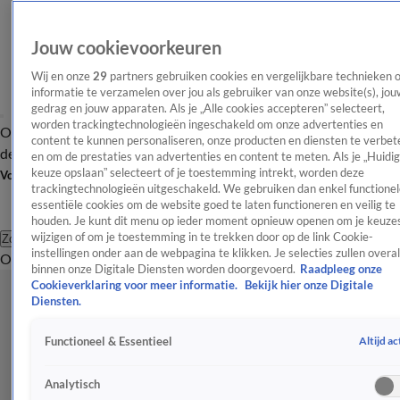
Jouw cookievoorkeuren
Wij en onze
29
partners gebruiken cookies en vergelijkbare technieken 
informatie te verzamelen over jou als gebruiker van onze website(s), jou
gedrag en jouw apparaten. Als je „Alle cookies accepteren” selecteert,
worden trackingtechnologieën ingeschakeld om onze advertenties en
Overzicht
Afleveringen
Tip
Entertainment
BN'ers
TV
Crime
Algemeen
content te kunnen personaliseren, onze producten en diensten te verbet
de redactie
Nieuwsbrief
en om de prestaties van advertenties en content te meten. Als je „Huidi
keuze opslaan” selecteert of je toestemming intrekt, worden deze
Volg Shownieuws
trackingtechnologieën uitgeschakeld. We gebruiken dan enkel functionel
essentiële cookies om de website goed te laten functioneren en veilig te
houden. Je kunt dit menu op ieder moment opnieuw openen om je keuzes
wijzigen of om je toestemming in te trekken door op de link Cookie-
Zoeken
instellingen onder aan de webpagina te klikken. Je selecties zullen overal
Overzicht
Entertainment
Spraakmakend
Reality
Crime
Video's
Afl
binnen onze Digitale Diensten worden doorgevoerd.
Raadpleeg onze
Cookieverklaring voor meer informatie.
Bekijk hier onze Digitale
Diensten.
Altijd ac
Functioneel & Essentieel
Analytisch