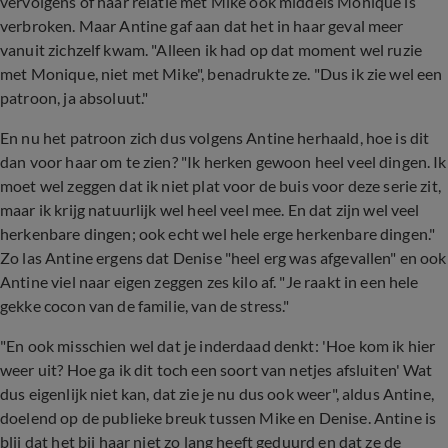
vervolgens of haar relatie met Mike ook middels Monique is
verbroken. Maar Antine gaf aan dat het in haar geval meer
vanuit zichzelf kwam. "Alleen ik had op dat moment wel ruzie
met Monique, niet met Mike", benadrukte ze. "Dus ik zie wel een
patroon, ja absoluut."
En nu het patroon zich dus volgens Antine herhaald, hoe is dit
dan voor haar om te zien? "Ik herken gewoon heel veel dingen. Ik
moet wel zeggen dat ik niet plat voor de buis voor deze serie zit,
maar ik krijg natuurlijk wel heel veel mee. En dat zijn wel veel
herkenbare dingen; ook echt wel hele erge herkenbare dingen."
Zo las Antine ergens dat Denise "heel erg was afgevallen" en ook
Antine viel naar eigen zeggen zes kilo af. "Je raakt in een hele
gekke cocon van de familie, van de stress."
"En ook misschien wel dat je inderdaad denkt: 'Hoe kom ik hier
weer uit? Hoe ga ik dit toch een soort van netjes afsluiten' Wat
dus eigenlijk niet kan, dat zie je nu dus ook weer", aldus Antine,
doelend op de publieke breuk tussen Mike en Denise. Antine is
blij dat het bij haar niet zo lang heeft geduurd en dat ze de