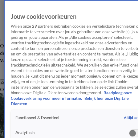
Jouw cookievoorkeuren
Wij en onze
29
partners gebruiken cookies en vergelijkbare technieken 
informatie te verzamelen over jou als gebruiker van onze website(s), jou
gedrag en jouw apparaten. Als je „Alle cookies accepteren” selecteert,
worden trackingtechnologieën ingeschakeld om onze advertenties en
Overzicht
Afleveringen
Tip
Entertainment
BN'ers
TV
Crime
Algemeen
content te kunnen personaliseren, onze producten en diensten te verbet
de redactie
Nieuwsbrief
en om de prestaties van advertenties en content te meten. Als je „Huidi
keuze opslaan” selecteert of je toestemming intrekt, worden deze
Volg Shownieuws
trackingtechnologieën uitgeschakeld. We gebruiken dan enkel functionel
essentiële cookies om de website goed te laten functioneren en veilig te
houden. Je kunt dit menu op ieder moment opnieuw openen om je keuzes
wijzigen of om je toestemming in te trekken door op de link Cookie-
Zoeken
instellingen onder aan de webpagina te klikken. Je selecties zullen overal
Overzicht
Entertainment
Spraakmakend
Reality
Crime
Video's
Afl
binnen onze Digitale Diensten worden doorgevoerd.
Raadpleeg onze
Cookieverklaring voor meer informatie.
Bekijk hier onze Digitale
Diensten.
Altijd ac
Functioneel & Essentieel
Analytisch