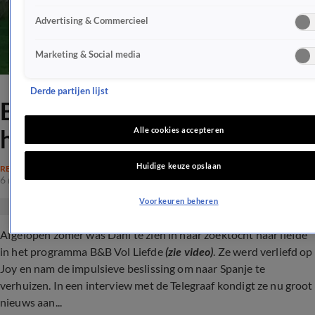
Advertising & Commercieel
Marketing & Social media
Derde partijen lijst
B&B Vol Liefde-Dani deelt
heuglijk nieuws
Alle cookies accepteren
Huidige keuze opslaan
REALITY
6 mrt 2024, 10:58
Voorkeuren beheren
Afgelopen zomer was Dani te zien in haar zoektocht naar liefde
in het programma B&B Vol Liefde
(zie video)
. Ze werd verliefd op
Joy en nam de impulsieve beslissing om naar Spanje te
verhuizen. In een interview met de Telegraaf kondigt ze nu groot
nieuws aan...