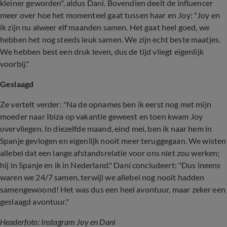
kleiner geworden", aldus Dani. Bovendien deelt de influencer
meer over hoe het momenteel gaat tussen haar en Joy: "Joy en
ik zijn nu alweer elf maanden samen. Het gaat heel goed, we
hebben het nog steeds leuk samen. We zijn echt beste maatjes.
We hebben best een druk leven, dus de tijd vliegt eigenlijk
voorbij."
Geslaagd
Ze vertelt verder: "Na de opnames ben ik eerst nog met mijn
moeder naar Ibiza op vakantie geweest en toen kwam Joy
overvliegen. In diezelfde maand, eind mei, ben ik naar hem in
Spanje gevlogen en eigenlijk nooit meer teruggegaan. We wisten
allebei dat een lange afstandsrelatie voor ons niet zou werken;
hij in Spanje en ik in Nederland." Dani concludeert: "Dus ineens
waren we 24/7 samen, terwijl we allebei nog nooit hadden
samengewoond! Het was dus een heel avontuur, maar zeker een
geslaagd avontuur."
Headerfoto: Instagram Joy en Dani