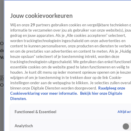
Jouw cookievoorkeuren
Wij en onze
29
partners gebruiken cookies en vergelijkbare technieken 
informatie te verzamelen over jou als gebruiker van onze website(s), jou
gedrag en jouw apparaten. Als je „Alle cookies accepteren” selecteert,
worden trackingtechnologieën ingeschakeld om onze advertenties en
Overzicht
Afleveringen
Tip
Entertainment
BN'ers
TV
Crime
Algemeen
content te kunnen personaliseren, onze producten en diensten te verbet
de redactie
Nieuwsbrief
en om de prestaties van advertenties en content te meten. Als je „Huidi
keuze opslaan” selecteert of je toestemming intrekt, worden deze
Volg Shownieuws
trackingtechnologieën uitgeschakeld. We gebruiken dan enkel functionel
essentiële cookies om de website goed te laten functioneren en veilig te
houden. Je kunt dit menu op ieder moment opnieuw openen om je keuzes
wijzigen of om je toestemming in te trekken door op de link Cookie-
Zoeken
instellingen onder aan de webpagina te klikken. Je selecties zullen overal
Overzicht
Entertainment
Spraakmakend
Reality
Crime
Video's
Afl
binnen onze Digitale Diensten worden doorgevoerd.
Raadpleeg onze
Cookieverklaring voor meer informatie.
Bekijk hier onze Digitale
Diensten.
Altijd ac
Functioneel & Essentieel
Analytisch