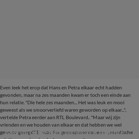
Even leek het erop dat Hans en Petra elkaar echt hadden
gevonden, maar na zes maanden kwam er toch een einde aan
hun relatie. "Die hele zes maanden... Het was leuk en mooi
geweest als we smoorverliefd waren geworden op elkaar...",
vertelde Petra eerder aan RTL Boulevard.. "Maar wij zijn
vrienden en we houden van elkaar en dat hebben we wel
B&B Vol Liefde-Hans vertelt over romance 
gewoon gezegd." Er was dus geen sprake van een romantische