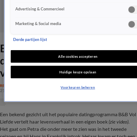
Advertising & Commercieel
Marketing & Social media
Derde partijen lijst
B&B Vol Liefde-deelnemer
doet boekje open: 'Mijn
Alle cookies accepteren
verhaal'
Huidige keuze opslaan
REALITY
Voorkeuren beheren
21 okt 2023, 18:48
Een bekend gezicht uit het populaire datingprogramma B&B Vol
Liefde vertelt haar levensverhaal in een eigen boek
(zie video)
.
Het gaat om Petra die onder meer te zien was in het tweede
seizoen en bij Hans in Frankrijk introk. Helaas kwam er toch een