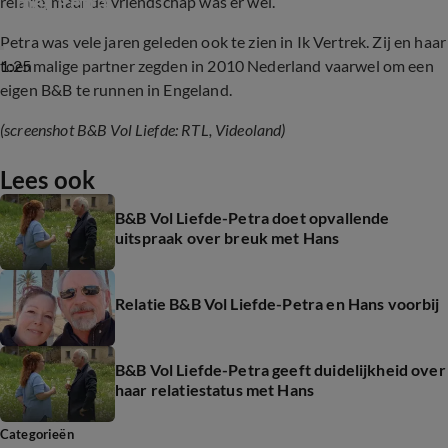
met Petra
relatie, maar de vriendschap was er wel.
Petra was vele jaren geleden ook te zien in Ik Vertrek. Zij en haar
1:25
toenmalige partner zegden in 2010 Nederland vaarwel om een
eigen B&B te runnen in Engeland.
(screenshot B&B Vol Liefde: RTL, Videoland)
Lees ook
B&B Vol Liefde-Petra doet opvallende
uitspraak over breuk met Hans
Relatie B&B Vol Liefde-Petra en Hans voorbij
B&B Vol Liefde-Petra geeft duidelijkheid over
haar relatiestatus met Hans
Categorieën