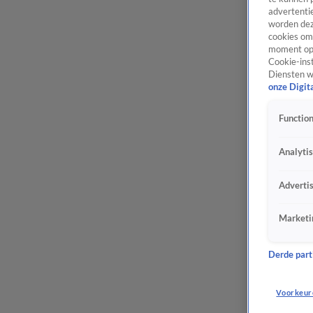
advertentie
worden dez
cookies om 
moment opn
Cookie-inst
Diensten w
onze Digit
Function
Analyti
Adverti
Marketi
Derde parti
Voorkeur