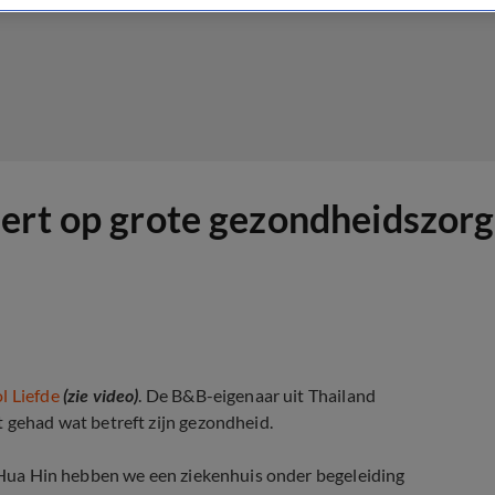
eert op grote gezondheidszor
l Liefde
(zie video)
. De B&B-eigenaar uit Thailand
t gehad wat betreft zijn gezondheid.
In Hua Hin hebben we een ziekenhuis onder begeleiding