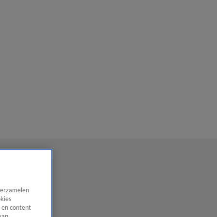
 verzamelen
okies
 en content
van