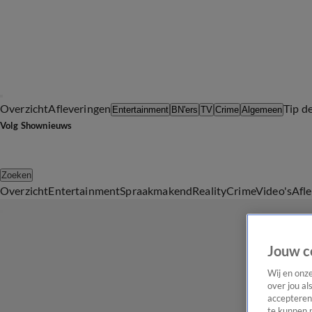
Overzicht
Afleveringen
Tip d
Entertainment
BN'ers
TV
Crime
Algemeen
Volg Shownieuws
Zoeken
Overzicht
Entertainment
Spraakmakend
Reality
Crime
Video's
Afl
Jouw c
Wij en onz
over jou al
accepteren
te kunnen 