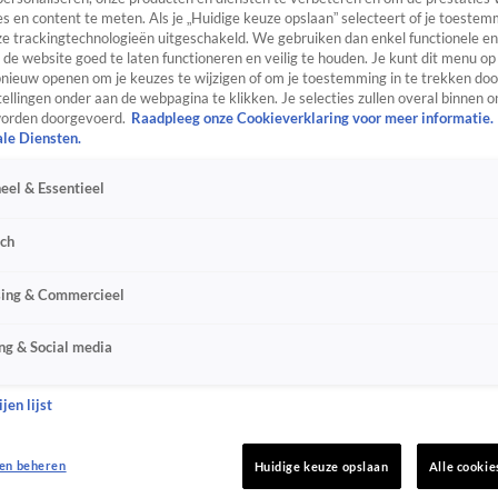
s en content te meten. Als je „Huidige keuze opslaan” selecteert of je toestemm
e trackingtechnologieën uitgeschakeld. We gebruiken dan enkel functionele en
de website goed te laten functioneren en veilig te houden. Je kunt dit menu op
ieuw openen om je keuzes te wijzigen of om je toestemming in te trekken door
ellingen onder aan de webpagina te klikken. Je selecties zullen overal binnen o
orden doorgevoerd.
Raadpleeg onze Cookieverklaring voor meer informatie.
ale Diensten.
eel & Essentieel
sch
sing & Commercieel
ng & Social media
jen lijst
en beheren
Huidige keuze opslaan
Alle cookie