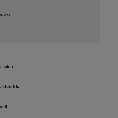
ieuws?
erleden
iefde-Iris
exit