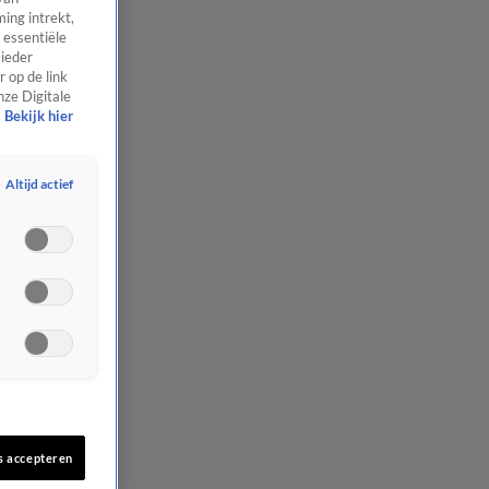
ing intrekt,
 essentiële
 ieder
 op de link
nze Digitale
Bekijk hier
Altijd actief
s accepteren