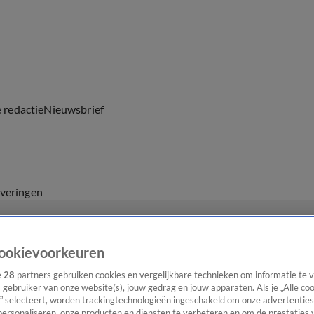
e redactie
Nieuwsbrief
everingen
ookievoorkeuren
e
28
partners gebruiken cookies en vergelijkbare technieken om informatie te
s gebruiker van onze website(s), jouw gedrag en jouw apparaten. Als je „Alle co
” selecteert, worden trackingtechnologieën ingeschakeld om onze advertenties
personaliseren, onze producten en diensten te verbeteren en om de prestaties 