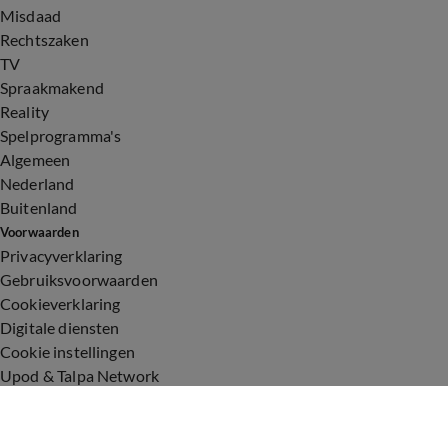
Misdaad
Rechtszaken
TV
Spraakmakend
Reality
Spelprogramma's
Algemeen
Nederland
Buitenland
Voorwaarden
Privacyverklaring
Gebruiksvoorwaarden
Cookieverklaring
Digitale diensten
Cookie instellingen
Upod & Talpa Network
Adverteren
Vacatures
Publieksservice