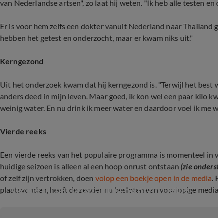
van Nederlandse artsen", zo laat hij weten. "Ik heb alle testen 
Er is voor hem zelfs een dokter vanuit Nederland naar Thailand g
hebben het getest en onderzocht, maar er kwam niks uit."
Kerngezond
Uit het onderzoek kwam dat hij kerngezond is. "Terwijl het best wel
anders deed in mijn leven. Maar goed, ik kon wel een paar kilo kwi
weinig water. En nu drink ik meer water en daardoor voel ik me we
Vierde reeks
Een vierde reeks van het populaire programma is momenteel in 
huidige seizoen is alleen al een hoop onrust ontstaan
(zie onders
of zelf zijn vertrokken, doen
volop een boekje open in de media
.
Gedoe bij het programma B&B Vol Liefde
plaatsvonden, heeft de zender nu besloten een voorlopige media