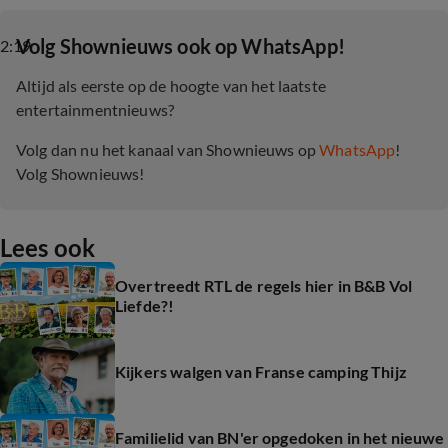
‎Volg Shownieuws ook op WhatsApp!
2:19
Altijd als eerste op de hoogte van het laatste
entertainmentnieuws?
Volg dan nu het kanaal van Shownieuws op
WhatsApp
!
Volg Shownieuws!
Lees ook
Overtreedt RTL de regels hier in B&B Vol
Liefde?!
Kijkers walgen van Franse camping Thijz
Familielid van BN'er opgedoken in het nieuwe