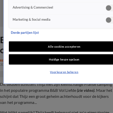
Advertising & Commercieel
Marketing & Social media
Derde partijen lijst
B&B Vol Liefde-Thijz 'liegt'
over zijn identiteit
Alle cookies accepteren
Huidige keuze opslaan
REALITY
30 juli 2024, 12:00
Voorkeuren beheren
Dit seizoen schittert Thijz met zijn kleinschalige Franse camping
in het populaire programma B&B Vol Liefde
(zie video).
Maar het
schijnt dat Thijz een groot geheim achterhoudt voor de kijkers
van het programma...
Wat blijkt namelijk? Thijz heeft helemaal niet zo'n eigenzinnige