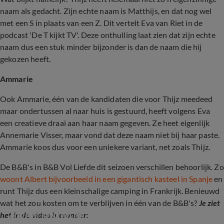
naam als gedacht. Zijn echte naam is Matthijs, en dat nog wel
met een S in plaats van een Z. Dit vertelt Eva van Riet in de
podcast 'De T kijkt TV'. Deze onthulling laat zien dat zijn echte
naam dus een stuk minder bijzonder is dan de naam die hij
gekozen heeft.
Ammarie
Ook Ammarie, één van de kandidaten die voor Thijz meedeed
maar ondertussen al naar huis is gestuurd, heeft volgens Eva
een creatieve draai aan haar naam gegeven. Ze heet eigenlijk
Annemarie Visser, maar vond dat deze naam niet bij haar paste.
Ammarie koos dus voor een uniekere variant, net zoals Thijz.
De B&B's in B&B Vol Liefde dit seizoen verschillen behoorlijk. Zo
woont Albert bijvoorbeeld in een gigantisch kasteel in Spanje
en
runt Thijz dus een kleinschalige camping in Frankrijk. Benieuwd
wat het zou kosten om te verblijven in één van de B&B's?
Je ziet
Zoveel kosten de B&B's uit B&B Vol Liefde
het in de video hieronder: