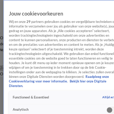
Jouw cookievoorkeuren
Wij en onze
29
partners gebruiken cookies en vergelijkbare technieken 
informatie te verzamelen over jou als gebruiker van onze website(s), jou
gedrag en jouw apparaten. Als je „Alle cookies accepteren” selecteert,
worden trackingtechnologieën ingeschakeld om onze advertenties en
Overzicht
Afleveringen
Tip
Entertainment
BN'ers
TV
Crime
Algemeen
content te kunnen personaliseren, onze producten en diensten te verbet
de redactie
Nieuwsbrief
en om de prestaties van advertenties en content te meten. Als je „Huidi
keuze opslaan” selecteert of je toestemming intrekt, worden deze
Volg Shownieuws
trackingtechnologieën uitgeschakeld. We gebruiken dan enkel functionel
essentiële cookies om de website goed te laten functioneren en veilig te
houden. Je kunt dit menu op ieder moment opnieuw openen om je keuzes
wijzigen of om je toestemming in te trekken door op de link Cookie-
Zoeken
instellingen onder aan de webpagina te klikken. Je selecties zullen overal
Overzicht
Entertainment
Spraakmakend
Reality
Crime
Video's
Afl
binnen onze Digitale Diensten worden doorgevoerd.
Raadpleeg onze
Cookieverklaring voor meer informatie.
Bekijk hier onze Digitale
Diensten.
Altijd ac
Functioneel & Essentieel
Analytisch