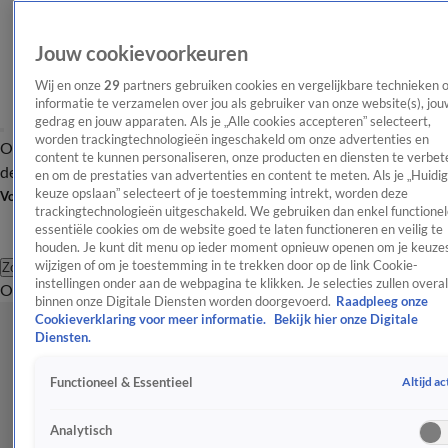
Jouw cookievoorkeuren
Wij en onze
29
partners gebruiken cookies en vergelijkbare technieken 
informatie te verzamelen over jou als gebruiker van onze website(s), jou
gedrag en jouw apparaten. Als je „Alle cookies accepteren” selecteert,
worden trackingtechnologieën ingeschakeld om onze advertenties en
Overzicht
Afleveringen
Tip
Entertainment
BN'ers
TV
Crime
Algemeen
content te kunnen personaliseren, onze producten en diensten te verbet
de redactie
Nieuwsbrief
en om de prestaties van advertenties en content te meten. Als je „Huidi
keuze opslaan” selecteert of je toestemming intrekt, worden deze
Volg Shownieuws
trackingtechnologieën uitgeschakeld. We gebruiken dan enkel functionel
essentiële cookies om de website goed te laten functioneren en veilig te
houden. Je kunt dit menu op ieder moment opnieuw openen om je keuzes
wijzigen of om je toestemming in te trekken door op de link Cookie-
Zoeken
instellingen onder aan de webpagina te klikken. Je selecties zullen overal
Overzicht
Entertainment
Spraakmakend
Reality
Crime
Video's
Afl
binnen onze Digitale Diensten worden doorgevoerd.
Raadpleeg onze
Cookieverklaring voor meer informatie.
Bekijk hier onze Digitale
Diensten.
Altijd ac
Functioneel & Essentieel
Analytisch