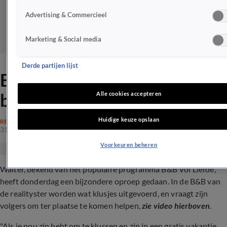
Advertising & Commercieel
Marketing & Social media
Derde partijen lijst
B&B Vol Liefde-Walter doet
bizarre oproep
Alle cookies accepteren
Huidige keuze opslaan
REALITY
31 aug 2023, 16:31
Voorkeuren beheren
Walter, bekend van het populaire programma B&B Vol Liefde,
heeft donderdag een bijzondere oproep gedaan. In de B&B van
de realityster worden wat klusjes uitgevoerd, en vraagt zijn
volgers om ter plaatse te komen helpen,
zie video hierboven
.
"Als je nou zin hebt om te klussen en zin in een gratis vakantie