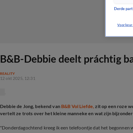
Derde parti
Voorkeur
B&B-Debbie deelt práchtig b
REALITY
12 okt 2025, 12:31
Debbie de Jong, bekend van
B&B Vol Liefde,
zit op een roze w
vertelt ze trots over het kleine manneke en wat zijn bijzond
"Donderdagochtend kreeg ik een telefoontje dat het begonnen was