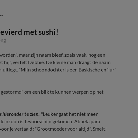
'"
evierd met sushi!
ong
u worden", maar zijn naam bleef, zoals vaak, nog een
et hij", vertelt Debbie. De kleine man draagt de naam
 uitlegt. "Mijn schoondochter is een
Baskische
en 'lur'
n gestormd" om een blik te kunnen werpen op het
s hieronder te zien.
"Leuker gaat het niet meer
 kleinzoon is tevoorschijn gekomen. Abuela para
or je vertaald: "Grootmoeder voor altijd". Smelt!