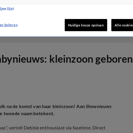
jen lijst
en beheren
Huidige keuze opslaan
Alle cookie
abynieuws: kleinzoon geboren
olk na de komst van haar kleinzoon! Aan
Shownieuws
ere tweede naam betekent.
", vertelt Debbie enthousiast via facetime. Direct