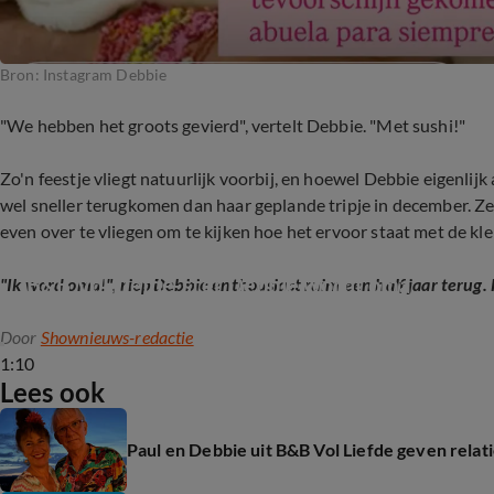
Bron: Instagram Debbie
"We hebben het groots gevierd", vertelt Debbie. "Met sushi!"
Zo'n feestje vliegt natuurlijk voorbij, en hoewel Debbie eigenl
wel sneller terugkomen dan haar geplande tripje in december. Z
even over te vliegen om te kijken hoe het ervoor staat met de kle
B&B Vol Liefde-ster Debbie wordt oma
"Ik word oma!", riep Debbie enthousiast ruim een half jaar terug
Door
Shownieuws-redactie
1:10
Lees ook
Paul en Debbie uit B&B Vol Liefde geven relat