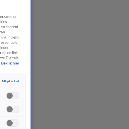
 verzamelen
okies
 en content
van
ing intrekt,
 essentiële
 ieder
 op de link
nze Digitale
Bekijk hier
Altijd actief