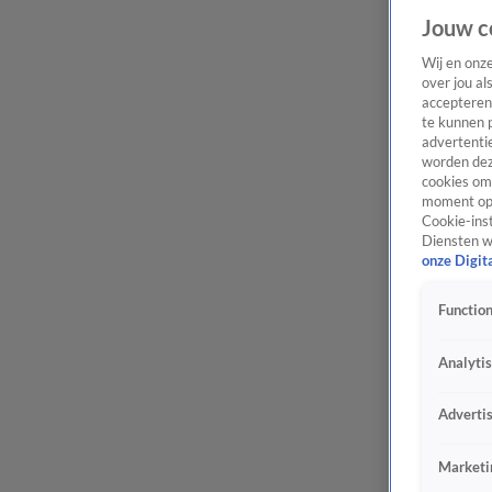
Jouw c
Wij en onz
over jou al
accepteren
te kunnen 
advertentie
worden dez
cookies om 
moment opn
Cookie-inst
Diensten w
onze Digit
Function
Analyti
Adverti
Marketi