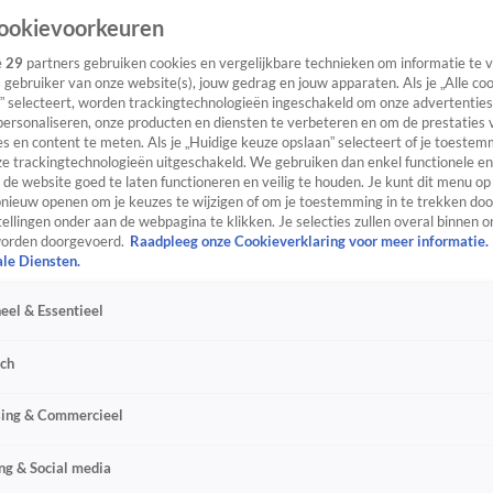
ookievoorkeuren
e
29
partners gebruiken cookies en vergelijkbare technieken om informatie te
s gebruiker van onze website(s), jouw gedrag en jouw apparaten. Als je „Alle co
” selecteert, worden trackingtechnologieën ingeschakeld om onze advertenties
personaliseren, onze producten en diensten te verbeteren en om de prestaties 
s en content te meten. Als je „Huidige keuze opslaan” selecteert of je toestemm
e trackingtechnologieën uitgeschakeld. We gebruiken dan enkel functionele en
de website goed te laten functioneren en veilig te houden. Je kunt dit menu op
ieuw openen om je keuzes te wijzigen of om je toestemming in te trekken door
ellingen onder aan de webpagina te klikken. Je selecties zullen overal binnen o
orden doorgevoerd.
Raadpleeg onze Cookieverklaring voor meer informatie.
ale Diensten.
eel & Essentieel
sch
sing & Commercieel
ng & Social media