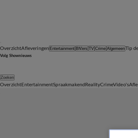
Overzicht
Afleveringen
Tip d
Entertainment
BN'ers
TV
Crime
Algemeen
Volg Shownieuws
Zoeken
Overzicht
Entertainment
Spraakmakend
Reality
Crime
Video's
Afl