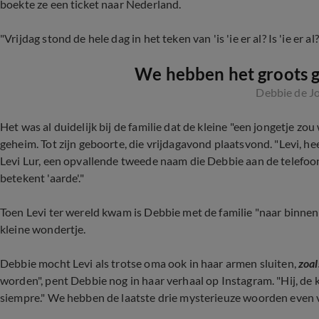
boekte ze een ticket naar Nederland.
"Vrijdag stond de hele dag in het teken van 'is 'ie er al? Is 'ie er al?
We hebben het groots g
Debbie de J
Het was al duidelijk bij de familie dat de kleine "een jongetje zo
geheim. Tot zijn geboorte, die vrijdagavond plaatsvond. "Levi, he
Levi Lur, een opvallende tweede naam die Debbie aan de telefoon
betekent 'aarde'."
Toen Levi ter wereld kwam is Debbie met de familie "naar binne
kleine wondertje.
Debbie mocht Levi als trotse oma ook in haar armen sluiten,
zoal
worden", pent Debbie nog in haar verhaal op Instagram. "Hij, de
siempre." We hebben de laatste drie mysterieuze woorden even vo