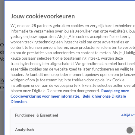
Jouw cookievoorkeuren
Wij en onze
28
partners gebruiken cookies en vergelijkbare technieken 
informatie te verzamelen over jou als gebruiker van onze website(s), jou
gedrag en jouw apparaten. Als je „Alle cookies accepteren” selecteert,
worden trackingtechnologieën ingeschakeld om onze advertenties en
Overzicht
Afleveringen
Tip
Entertainment
BN'ers
TV
Crime
Algemeen
content te kunnen personaliseren, onze producten en diensten te verbet
de redactie
Nieuwsbrief
en om de prestaties van advertenties en content te meten. Als je „Huidi
keuze opslaan” selecteert of je toestemming intrekt, worden deze
Volg Shownieuws
trackingtechnologieën uitgeschakeld. We gebruiken dan enkel functionel
essentiële cookies om de website goed te laten functioneren en veilig te
houden. Je kunt dit menu op ieder moment opnieuw openen om je keuzes
wijzigen of om je toestemming in te trekken door op de link Cookie-
Zoeken
instellingen onder aan de webpagina te klikken. Je selecties zullen overal
Overzicht
Entertainment
Spraakmakend
Reality
Crime
Video's
Afl
binnen onze Digitale Diensten worden doorgevoerd.
Raadpleeg onze
Cookieverklaring voor meer informatie.
Bekijk hier onze Digitale
Diensten.
Altijd ac
Functioneel & Essentieel
Analytisch