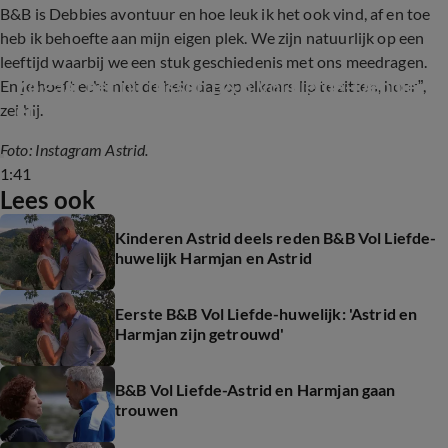
B&B is Debbies avontuur en hoe leuk ik het ook vind, af en toe
heb ik behoefte aan mijn eigen plek. We zijn natuurlijk op een
leeftijd waarbij we een stuk geschiedenis met ons meedragen.
Zo gaat het nu tussen B&B Vol Liefde-Debbie 
En je hoeft echt niet de hele dag op elkaars lip te zitten, hoor”,
en Paul
zei hij.
Foto: Instagram Astrid.
1:41
Lees ook
Kinderen Astrid deels reden B&B Vol Liefde-
huwelijk Harmjan en Astrid
Eerste B&B Vol Liefde-huwelijk: 'Astrid en
Harmjan zijn getrouwd'
B&B Vol Liefde-Astrid en Harmjan gaan
trouwen