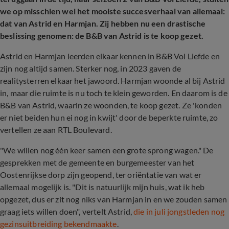
we op misschien wel het mooiste succesverhaal van allemaal:
dat van Astrid en Harmjan. Zij hebben nu een drastische
beslissing genomen: de B&B van Astrid is te koop gezet.
Astrid en Harmjan leerden elkaar kennen in B&B Vol Liefde en
zijn nog altijd samen. Sterker nog, in 2023 gaven de
realitysterren elkaar het jawoord. Harmjan woonde al bij Astrid
in, maar die ruimte is nu toch te klein geworden. En daarom is de
B&B van Astrid, waarin ze woonden, te koop gezet. Ze 'konden
er niet beiden hun ei nog in kwijt' door de beperkte ruimte, zo
vertellen ze aan RTL Boulevard.
"We willen nog één keer samen een grote sprong wagen." De
gesprekken met de gemeente en burgemeester van het
Oostenrijkse dorp zijn geopend, ter oriëntatie van wat er
allemaal mogelijk is. "Dit is natuurlijk mijn huis, wat ik heb
opgezet, dus er zit nog niks van Harmjan in en we zouden samen
graag iets willen doen", vertelt Astrid,
die in juli jongstleden nog
gezinsuitbreiding bekendmaakte
.