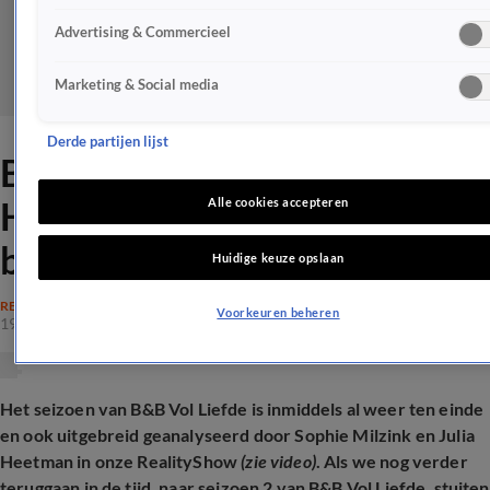
Advertising & Commercieel
Marketing & Social media
Derde partijen lijst
B&B Vol Liefde-Astrid en
Harmjan nemen drastische
Alle cookies accepteren
beslissing
Huidige keuze opslaan
REALITY
Voorkeuren beheren
19 sep 2024, 11:30
Het seizoen van B&B Vol Liefde is inmiddels al weer ten einde
en ook uitgebreid geanalyseerd door Sophie Milzink en Julia
Heetman in onze RealityShow
(zie video)
. Als we nog verder
teruggaan in de tijd, naar seizoen 2 van B&B Vol Liefde, stuiten