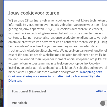
Jouw cookievoorkeuren
Wij en onze
29
partners gebruiken cookies en vergelijkbare technieken 
informatie te verzamelen over jou als gebruiker van onze website(s), jou
gedrag en jouw apparaten. Als je „Alle cookies accepteren” selecteert,
worden trackingtechnologieën ingeschakeld om onze advertenties en
Overzicht
Afleveringen
Tip
Entertainment
BN'ers
TV
Crime
Algemeen
content te kunnen personaliseren, onze producten en diensten te verbet
de redactie
Nieuwsbrief
en om de prestaties van advertenties en content te meten. Als je „Huidi
keuze opslaan” selecteert of je toestemming intrekt, worden deze
Volg Shownieuws
trackingtechnologieën uitgeschakeld. We gebruiken dan enkel functionel
essentiële cookies om de website goed te laten functioneren en veilig te
houden. Je kunt dit menu op ieder moment opnieuw openen om je keuzes
wijzigen of om je toestemming in te trekken door op de link Cookie-
Zoeken
instellingen onder aan de webpagina te klikken. Je selecties zullen overal
Overzicht
Entertainment
Spraakmakend
Reality
Crime
Video's
Afl
binnen onze Digitale Diensten worden doorgevoerd.
Raadpleeg onze
Cookieverklaring voor meer informatie.
Bekijk hier onze Digitale
Diensten.
Altijd ac
Functioneel & Essentieel
Analytisch