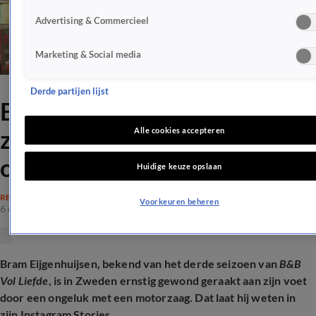
Advertising & Commercieel
Marketing & Social media
Derde partijen lijst
B&B Vol Liefde-Bram
zwaargewond na heftig
Alle cookies accepteren
ongeluk
Huidige keuze opslaan
REALITY
Voorkeuren beheren
6 dec 2025, 16:18
Bram Eijgenhuijsen, bekend van het derde seizoen van
B&B
Vol Liefde
, is in Zweden ernstig gewond geraakt aan zijn voet
door een ongeluk met een motorzaag. Dat laat hij weten in
zijn Instagram Stories.