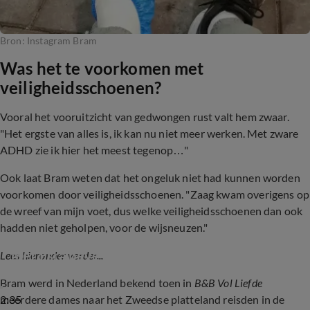
Bron: Instagram Bram
Was het te voorkomen met
veiligheidsschoenen?
Vooral het vooruitzicht van gedwongen rust valt hem zwaar.
"Het ergste van alles is, ik kan nu niet meer werken. Met zware
ADHD zie ik hier het meest tegenop…"
Ook laat Bram weten dat het ongeluk niet had kunnen worden
voorkomen door veiligheidsschoenen. "Zaag kwam overigens op
de wreef van mijn voet, dus welke veiligheidsschoenen dan ook
hadden niet geholpen, voor de wijsneuzen."
Patty over B&B Vol Liefde-Bram die relatie 
met Esra bevestigt
Lees hieronder verder...
Bram werd in Nederland bekend toen in
B&B Vol Liefde
2:35
meerdere dames naar het Zweedse platteland reisden in de