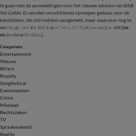
te gaan met de aanmeldingen voor het nieuwe seizoen van B&B
Vol Liefde. Er worden verschillende oproepen gedaan voor de
kandidaten, die zich hebben aangemeld, maar waarvoor nog te
Nog altijd gebrek aan aanmeldingen voor 
weinig potentiële liefdespartners zich hebben aangemeld
(zie
nieuw seizoen B&B Vol Liefde
onderstaande video).
Categorieën
3:04
Entertainment
Nieuws
BN'ers
Royalty
Songfestival
Evenementen
Crime
Misdaad
Rechtszaken
TV
Spraakmakend
Reality