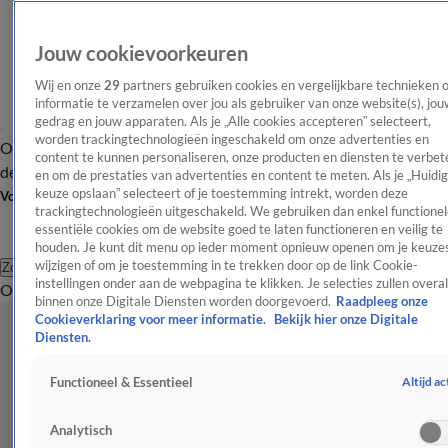
Jouw cookievoorkeuren
Wij en onze
29
partners gebruiken cookies en vergelijkbare technieken 
informatie te verzamelen over jou als gebruiker van onze website(s), jou
gedrag en jouw apparaten. Als je „Alle cookies accepteren” selecteert,
worden trackingtechnologieën ingeschakeld om onze advertenties en
Overzicht
Afleveringen
Tip
Entertainment
BN'ers
TV
Crime
Algemeen
content te kunnen personaliseren, onze producten en diensten te verbet
de redactie
Nieuwsbrief
en om de prestaties van advertenties en content te meten. Als je „Huidi
keuze opslaan” selecteert of je toestemming intrekt, worden deze
Volg Shownieuws
trackingtechnologieën uitgeschakeld. We gebruiken dan enkel functionel
essentiële cookies om de website goed te laten functioneren en veilig te
houden. Je kunt dit menu op ieder moment opnieuw openen om je keuzes
wijzigen of om je toestemming in te trekken door op de link Cookie-
Zoeken
instellingen onder aan de webpagina te klikken. Je selecties zullen overal
Overzicht
Entertainment
Spraakmakend
Reality
Crime
Video's
Afl
binnen onze Digitale Diensten worden doorgevoerd.
Raadpleeg onze
Cookieverklaring voor meer informatie.
Bekijk hier onze Digitale
Diensten.
Altijd ac
Functioneel & Essentieel
Analytisch