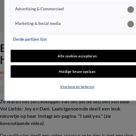
Advertising & Commercieel
Marketing & Social media
Derde partijen lijst
B&B Vol Liefde-Dani deelt
heugelijk nieuws: 'I said yes!'
Alle cookies accepteren
Huidige keuze opslaan
REALITY
21 mei 2025, 20:04
Voorkeuren beheren
Ze waren hét succeskoppel van het derde seizoen van B&B
Vol Liefde: Joy en Dani. Laatstgenoemde deelt een leuk
nieuwtje op haar Instagram-pagina. "I said yes."
(zie
bovenstaande video).
De realityster deelt een video, waarop ze te zien is met een ring