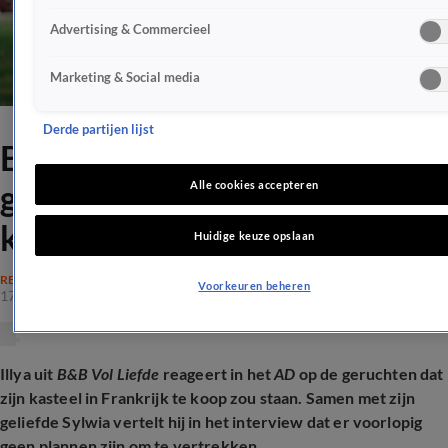
Advertising & Commercieel
Marketing & Social media
Derde partijen lijst
B&B Vol Liefde-Illya spreekt
geruchten over verkoop
Alle cookies accepteren
kasteel tegen
Huidige keuze opslaan
REALITY
Voorkeuren beheren
17 sep 2025, 20:26
Illya uit
B&B Vol Liefde
reageert in het
AD
op de geruchten dat
zijn kasteel in Frankrijk te koop zou staan. Samen met zijn
geliefde Sylwia vertelt hij in het interview dat er voorlopig
geen plannen zijn om te vertrekken.