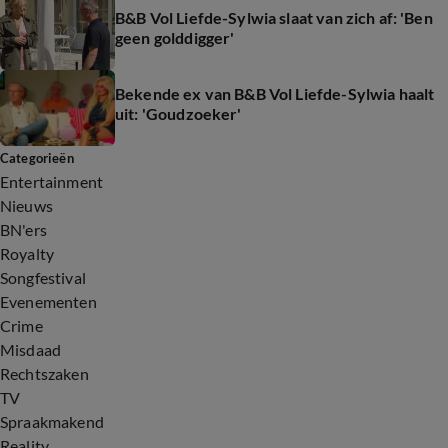
B&B Vol Liefde-Sylwia slaat van zich af: 'Ben
geen golddigger'
Bekende ex van B&B Vol Liefde-Sylwia haalt
uit: 'Goudzoeker'
Categorieën
Entertainment
Nieuws
BN'ers
Royalty
Songfestival
Evenementen
Crime
Misdaad
Rechtszaken
TV
Spraakmakend
Reality