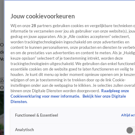
Jouw cookievoorkeuren
Wij en onze
28
partners gebruiken cookies en vergelijkbare technieken 
informatie te verzamelen over jou als gebruiker van onze website(s), jou
gedrag en jouw apparaten. Als je „Alle cookies accepteren” selecteert,
worden trackingtechnologieën ingeschakeld om onze advertenties en
Overzicht
Afleveringen
Tip
Entertainment
BN'ers
TV
Crime
Algemeen
content te kunnen personaliseren, onze producten en diensten te verbet
de redactie
Nieuwsbrief
en om de prestaties van advertenties en content te meten. Als je „Huidi
keuze opslaan” selecteert of je toestemming intrekt, worden deze
Volg Shownieuws
trackingtechnologieën uitgeschakeld. We gebruiken dan enkel functionel
essentiële cookies om de website goed te laten functioneren en veilig te
houden. Je kunt dit menu op ieder moment opnieuw openen om je keuzes
wijzigen of om je toestemming in te trekken door op de link Cookie-
Zoeken
instellingen onder aan de webpagina te klikken. Je selecties zullen overal
Overzicht
Entertainment
Spraakmakend
Reality
Crime
Video's
Afl
binnen onze Digitale Diensten worden doorgevoerd.
Raadpleeg onze
Cookieverklaring voor meer informatie.
Bekijk hier onze Digitale
Diensten.
Altijd ac
Functioneel & Essentieel
Analytisch