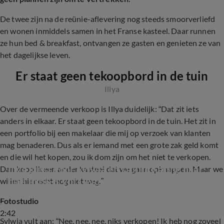
De twee zijn na de reünie-aflevering nog steeds smoorverliefd
en wonen inmiddels samen in het Franse kasteel. Daar runnen
ze hun bed & breakfast, ontvangen ze gasten en genieten ze van
het dagelijkse leven.
Er staat geen tekoopbord in de tuin
Illya
Over de vermeende verkoop is Illya duidelijk: “Dat zit iets
anders in elkaar. Er staat geen tekoopbord in de tuin. Het zit in
een portfolio bij een makelaar die mij op verzoek van klanten
mag benaderen. Dus als er iemand met een grote zak geld komt
en die wil het kopen, zou ik dom zijn om het níet te verkopen.
Illya kiest voor Sylwia en stuurt Karine naar 
Dan koop ik een ander kasteel dat we gaan opknappen. Maar we
huis in B&B Vol Liefde (RealityShow)
willen hier echt nog niet weg.”
Fotostudio
2:42
Sylwia vult aan: “Nee, nee, nee, niks verkopen! Ik heb nog zoveel