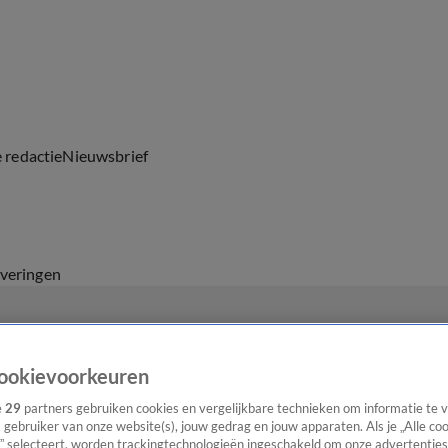
e redactie
Nieuwsbrief
everingen
ookievoorkeuren
e
29
partners gebruiken cookies en vergelijkbare technieken om informatie te
s gebruiker van onze website(s), jouw gedrag en jouw apparaten. Als je „Alle co
” selecteert, worden trackingtechnologieën ingeschakeld om onze advertenties