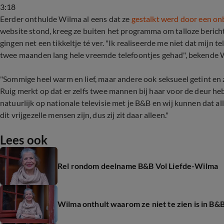
3:18
Eerder onthulde Wilma al eens dat ze
gestalkt werd door een o
website stond, kreeg ze buiten het programma om talloze beri
gingen net een tikkeltje té ver. "Ik realiseerde me niet dat mij
twee maanden lang hele vreemde telefoontjes gehad", bekend
"Sommige heel warm en lief, maar andere ook seksueel getint en
Ruig merkt op dat er zelfs twee mannen bij haar voor de deur heb
natuurlijk op nationale televisie met je B&B en wij kunnen dat al
dit vrijgezelle mensen zijn, dus zij zit daar alleen."
Lees ook
Rel rondom deelname B&B Vol Liefde-Wilma
Wilma onthult waarom ze niet te zien is in B&B