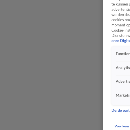
te kunnen 
advertentie
worden dez
cookies om 
moment opn
Cookie-inst
Diensten w
onze Digit
Function
Analyti
Adverti
Marketi
Derde parti
Voorkeur