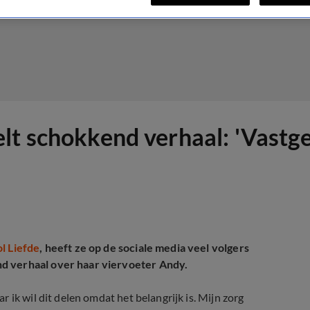
lt schokkend verhaal: 'Vastg
l Liefde
, heeft ze op de sociale media veel volgers
d verhaal over haar viervoeter Andy.
 ik wil dit delen omdat het belangrijk is. Mijn zorg