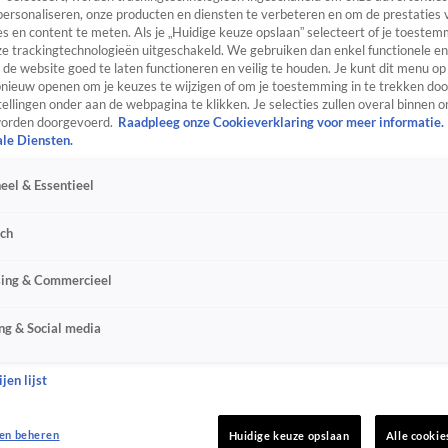
personaliseren, onze producten en diensten te verbeteren en om de prestaties 
s en content te meten. Als je „Huidige keuze opslaan” selecteert of je toestemm
e trackingtechnologieën uitgeschakeld. We gebruiken dan enkel functionele en
de website goed te laten functioneren en veilig te houden. Je kunt dit menu op
ieuw openen om je keuzes te wijzigen of om je toestemming in te trekken door
ellingen onder aan de webpagina te klikken. Je selecties zullen overal binnen o
orden doorgevoerd.
Raadpleeg onze Cookieverklaring voor meer informatie.
ale Diensten.
eel & Essentieel
sch
sing & Commercieel
ng & Social media
jen lijst
en beheren
Huidige keuze opslaan
Alle cookie