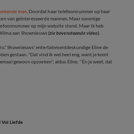
nbekende man
. Doordat haar telefoonnummer op haar
chten van geïnteresseerde mannen. Maar sommige
n telefoonnummer op mijn website stond. Maar ik heb
e Wilma aan Shownieuws
(zie bovenstaande video)
.
 zo." Shownieuws' entertainmentdeskundige Eline de
ben gestaan. "Dat vind ik wel heel eng, want je komt
lemaal gewoon opzoeken'', aldus Eline. ''Én je weet, dat
 Vol Liefde