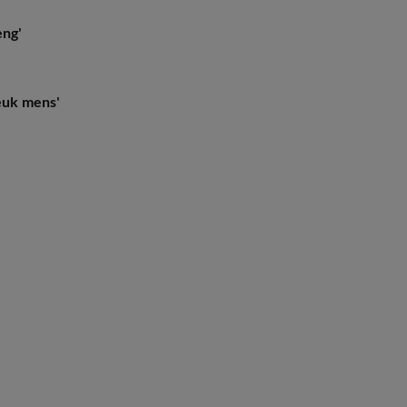
eng'
Leuk mens'