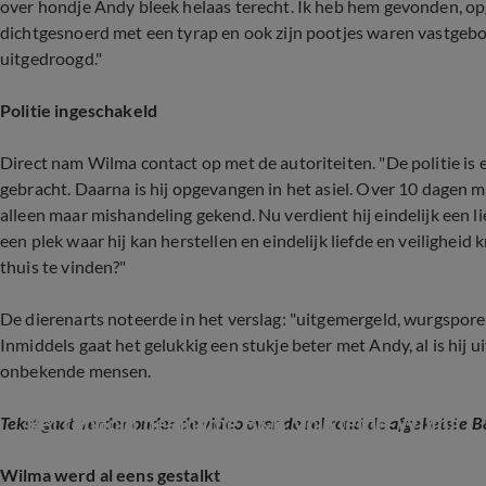
over hondje Andy bleek helaas terecht. Ik heb hem gevonden, opg
dichtgesnoerd met een tyrap en ook zijn pootjes waren vastgeb
uitgedroogd."
Politie ingeschakeld
Direct nam Wilma contact op met de autoriteiten. "De politie is 
gebracht. Daarna is hij opgevangen in het asiel. Over 10 dagen m
alleen maar mishandeling gekend. Nu verdient hij eindelijk een li
een plek waar hij kan herstellen en eindelijk liefde en veiligheid
thuis te vinden?"
De dierenarts noteerde in het verslag: "uitgemergeld, wurgspore
Inmiddels gaat het gelukkig een stukje beter met Andy, al is hij 
onbekende mensen.
Rel rondom deelname B&B Vol Liefde-Wilma
Tekst gaat verder onder de video over de rel rond de afgeketste
Wilma werd al eens gestalkt