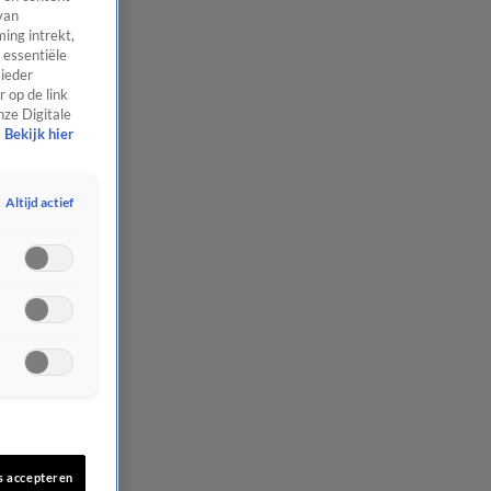
van
ing intrekt,
 essentiële
 ieder
 op de link
nze Digitale
Bekijk hier
Altijd actief
s accepteren