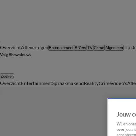
Overzicht
Afleveringen
Tip d
Entertainment
BN'ers
TV
Crime
Algemeen
Volg Shownieuws
Zoeken
Overzicht
Entertainment
Spraakmakend
Reality
Crime
Video's
Afl
Jouw c
Wij en onz
over jou al
accepteren