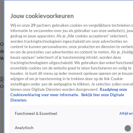
Jouw cookievoorkeuren
Wij en onze
29
partners gebruiken cookies en vergelijkbare technieken 
informatie te verzamelen over jou als gebruiker van onze website(s), jou
gedrag en jouw apparaten. Als je „Alle cookies accepteren” selecteert,
worden trackingtechnologieën ingeschakeld om onze advertenties en
Overzicht
Afleveringen
Tip
Entertainment
BN'ers
TV
Crime
Algemeen
content te kunnen personaliseren, onze producten en diensten te verbet
de redactie
Nieuwsbrief
en om de prestaties van advertenties en content te meten. Als je „Huidi
keuze opslaan” selecteert of je toestemming intrekt, worden deze
Volg Shownieuws
trackingtechnologieën uitgeschakeld. We gebruiken dan enkel functionel
essentiële cookies om de website goed te laten functioneren en veilig te
houden. Je kunt dit menu op ieder moment opnieuw openen om je keuzes
wijzigen of om je toestemming in te trekken door op de link Cookie-
Zoeken
instellingen onder aan de webpagina te klikken. Je selecties zullen overal
Overzicht
Entertainment
Spraakmakend
Reality
Crime
Video's
Afl
binnen onze Digitale Diensten worden doorgevoerd.
Raadpleeg onze
Cookieverklaring voor meer informatie.
Bekijk hier onze Digitale
Diensten.
Altijd ac
Functioneel & Essentieel
Analytisch