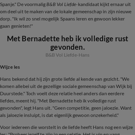
Spanje." De voormalig
B&B Vol Liefde
-kandidaat kijkt ernaar uit
om deel uit te maken van de lokale gemeenschap in zijn nieuwe
dorp. "Ik wil zo snel mogelijk Spaans leren en gewoon lekker
gaan genieten!"
Met Bernadette heb ik volledige rust
gevonden.
B&B Vol Liefde-Hans
Wijze les
Hans bekend dat hij zijn grote liefde al kende van gezicht. "We
komen allebei uit de gezellige sociale gemeenschap van Wijk bij
Duurstede." Toch voelt deze relatie heel anders dan eerdere
liefdes, meent hij. "Met Bernadette heb ik volledige rust
gevonden", legt Hans uit. "Geen competitie, geen jaloezie. Want
als jaloezie insluipt, is dat eigenlijk gewoon onzekerheid."
Voor iedereen die worstelt in de liefde heeft Hans nog een wijze
les: "Probeer jezelf te zijn in een relatie. Het is yin en yang,