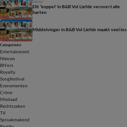
Kijktip!
Dit 'koppel' in B&B Vol Liefde verovert alle
harten
Middelvinger in B&B Vol Liefde maakt veel los
Categorieën
Entertainment
Nieuws
BN'ers
Royalty
Songfestival
Evenementen
Crime
Misdaad
Rechtszaken
TV
Spraakmakend
Reality