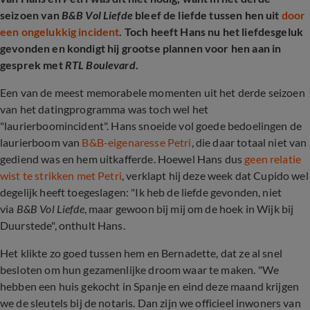
seizoen van
B&B Vol Liefde
bleef de liefde tussen hen uit
door
een ongelukkig incident
. Toch heeft Hans nu het liefdesgeluk
gevonden en kondigt hij grootse plannen voor hen aan in
gesprek met
RTL Boulevard
.
Een van de meest memorabele momenten uit het derde seizoen
van het datingprogramma was toch wel het
"laurierboomincident". Hans snoeide vol goede bedoelingen de
laurierboom van
B&B-eigenaresse Petri
, die daar totaal niet van
gediend was en hem uitkafferde. Hoewel Hans dus
geen relatie
wist te strikken met Petri
, verklapt hij deze week dat Cupido wel
degelijk heeft toegeslagen: "Ik heb de liefde gevonden, niet
via
B&B Vol Liefde
, maar gewoon bij mij om de hoek in Wijk bij
Duurstede", onthult Hans.
Het klikte zo goed tussen hem en Bernadette, dat ze al snel
besloten om hun gezamenlijke droom waar te maken. "We
hebben een huis gekocht in Spanje en eind deze maand krijgen
we de sleutels bij de notaris. Dan zijn we officieel inwoners van