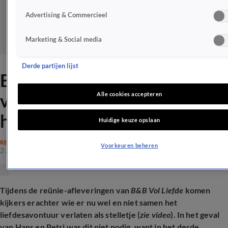
Advertising & Commercieel
Marketing & Social media
Derde partijen lijst
B&B Vol Liefde-kandidaat
vindt zijn grote liefde 'om de
Alle cookies accepteren
hoek'
Huidige keuze opslaan
REALITY
Voorkeuren beheren
2 aug 2025, 11:57
Tijdens de reünie-afleveringen van
B&B Vol Liefde
komen
kijkers erachter wie er nu wel en niet samen het
liefdesavontuur verlaten als stelletje (
zie video
). In het geval
van Hans en Petri was dit niet nodig, want in het derde