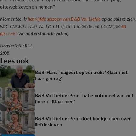
oftewel: geven en nemen."
Momenteel is
het vijfde seizoen van B&B Vol Liefde
op de buis te zien,
Rayisa heeft een duidelijke boodschap voor 
wat uiteraard weer vol zit met spraakmakende ontmoetingen
én
Illya
afscheid
(
zie onderstaande video
).
Headerfoto: RTL
2:08
Lees ook
B&B-Hans reageert op vertrek: 'Klaar met
haar gedrag'
B&B Vol Liefde-Petri laat emotioneel van zich
horen: 'Klaar mee'
B&B Vol Liefde-Petri doet boekje open over
liefdesleven